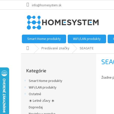
Prejsť
info@homesystem.sk
na
obsah
Smart Home produkty
WiFi/LAN produkty
Domov
Predávané značky
SEAGATE
B
SEA
o
Preskočiť
č
Kategórie
kategórie
n
Žiadne 
ý
Smart Home produkty
p
WiFi/LAN produkty
a
Ostatné
n
e
☀️ Letné zľavy ☀️
l
Dopredaj