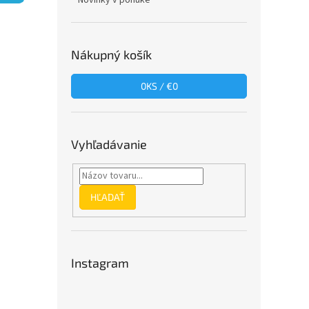
Novinky v ponuke
Nákupný košík
0
KS /
€0
Vyhľadávanie
HĽADAŤ
Instagram