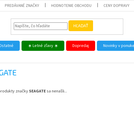
PREDÁVANÉ ZNAČKY
HODNOTENIE OBCHODU
CENY DOPRAVY
HĽADAŤ
Ostatné
☀️ Letné zľavy ☀️
Dopredaj
Novinky v ponuk
GATE
produkty značky
SEAGATE
sa nenašli...