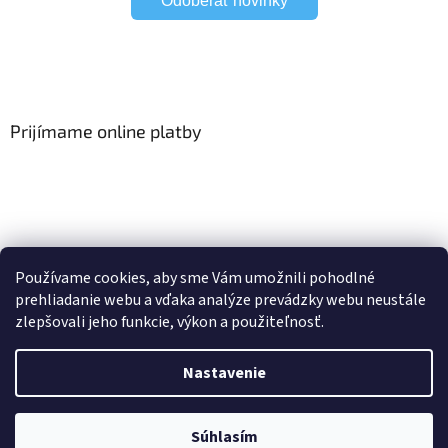
Odoberať novinky
Prijímame online platby
Viac o Smart Home
I Elektrické garniže
Používame cookies, aby sme Vám umožnili pohodlné
prehliadanie webu a vďaka analýze prevádzky webu neustále
zlepšovali jeho funkcie, výkon a použiteľnosť.
Vytvoril Shoptet
Nastavenie
Copyright 2026
HomeSystem.sk
. Všetky práva vyhradené.
Upraviť
Súhlasím
nastavenie cookies