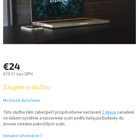
€24
€19,51 bez DPH
Jednotková
Záujem o službu
cena:
Možnosti doručenia
Táto služba Vám zabezpečí prispôsobenie nastavení
Z-Wave
zariadení
vo Vašom systéme a nastavenie scén podľa Vašej požiadavky do
úrovne stredne pokročilých scén.
Detailné informácie