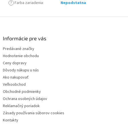
?
Farba zariadenia
:
Nepodstatna
Z
á
p
ä
Informácie pre vás
t
Predávané značky
i
Hodnotenie obchodu
e
Ceny dopravy
Dôvody nákupu u nás
Ako nakupovať
Veľkoobchod
Obchodné podmienky
Ochrana osobných údajov
Reklamačný poriadok
Zásady používania súborov cookies
Kontakty