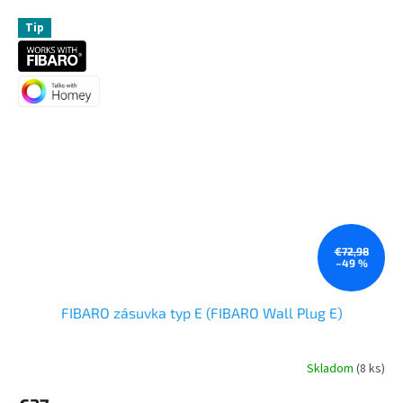
Tip
€72,98
–49 %
FIBARO zásuvka typ E (FIBARO Wall Plug E)
Skladom
(8 ks)
Priemerné
hodnotenie