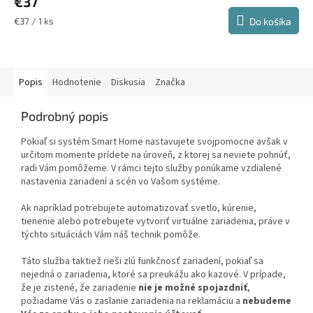
€37
produktu
je
Jednotková
€37 / 1 ks
Do košíka
4,8
cena:
z
5
hviezdičiek.
Popis
Hodnotenie
Diskusia
Značka
Podrobný popis
Pokiaľ si systém Smart Home nastavujete svojpomocne avšak v
určitom momente prídete na úroveň, z ktorej sa neviete pohnúť,
radi Vám pomôžeme. V rámci tejto služby ponúkame vzdialené
nastavenia zariadení a scén vo Vašom systéme.
Ak napríklad potrebujete automatizovať svetlo, kúrenie,
tienenie alebo potrebujete vytvoriť virtuálne zariadenia, práve v
týchto situáciách Vám náš technik pomôže.
Táto služba taktiež rieši zlú funkčnosť zariadení, pokiaľ sa
nejedná o zariadenia, ktoré sa preukážu ako kazové. V prípade,
že je zistené, že zariadenie
nie je možné spojazdniť
,
požiadame Vás o zaslanie zariadenia na reklamáciu a
nebudeme