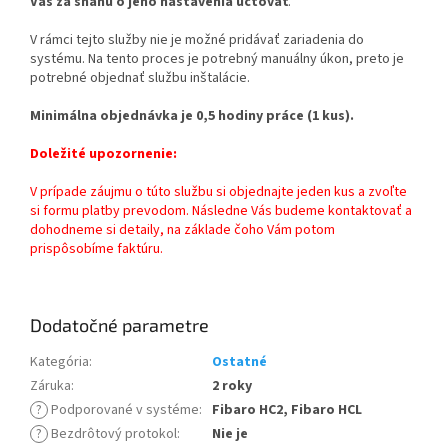
Vás za snahu o jeho nastavenia účtovať
.
V rámci tejto služby nie je možné pridávať zariadenia do
systému. Na tento proces je potrebný manuálny úkon, preto je
potrebné objednať službu inštalácie.
Minimálna objednávka je 0,5 hodiny práce (1 kus).
Doležité upozornenie:
V prípade záujmu o túto službu si objednajte jeden kus a zvoľte
si formu platby prevodom. Následne Vás budeme kontaktovať a
dohodneme si detaily, na základe čoho Vám potom
prispôsobíme faktúru.
Dodatočné parametre
Kategória
:
Ostatné
Záruka
:
2 roky
?
Podporované v systéme
:
Fibaro HC2, Fibaro HCL
?
Bezdrôtový protokol
:
Nie je