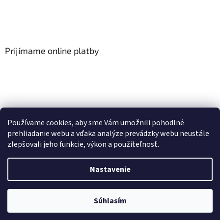
Prijímame online platby
Viac o Smart Home
I Elektrické garniže
Používame cookies, aby sme Vám umožnili pohodlné
prehliadanie webu a vďaka analýze prevádzky webu neustále
zlepšovali jeho funkcie, výkon a použiteľnosť.
Vytvoril Shoptet
Nastavenie
Copyright 2026
HomeSystem.sk
. Všetky práva vyhradené.
Upraviť
Súhlasím
nastavenie cookies