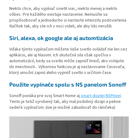
Niekto chce, aby vypínač svietil viac, niekto menej a niekto
vôbec. Pre každého existuje nastavenie. Nemusíte sa
prispôsobovať a jednoducho si nastavte intenzitu podsvietenia
tlačítok tak, aby ste ich v noci videli, ale aby Vás nerušili.
Siri, alexa, ok google ale aj automtizácia
Vďaka týmto vypínačom môžete Vaše svetlo ovládať nie len cez
aplikáciu, ale aj hlasom. Ich skutočná sila však spočíva v
automatizácií, kedy sa svetlo môže zapnúť hneď, ako vstúpite
do miestnosti... Výbornou funkcou je aj nastavovanie časovača,
ktorý umožní zapnú alebo vypnúť svetlo v určitom čase.
Použite vypínače spolu s NS panelom Sonoff
Sonoff ponúka pre svoj Smart Home aj
smart displej NSPAnel
.
Tento je totiž vyrobený tak, aby mal podobný dizajn a pekne
sedel k vypínačom. (nie je možné zabudovať do rámčeka)