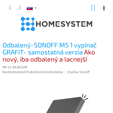
Prejsť
NÁKUP
na
obsah
KOŠÍK
Odbalený-SONOFF M5 1 vypínač
GRAFIT- samostatná verzia
Ako
nový, iba odbalený a lacnejší
M5-1C-86-BAZAR
Priemerné
Neohodnotené
Podrobnosti hodnotenia
Značka:
Sonoff
hodnotenie
produktu
je
0,0
z
5
hviezdičiek.