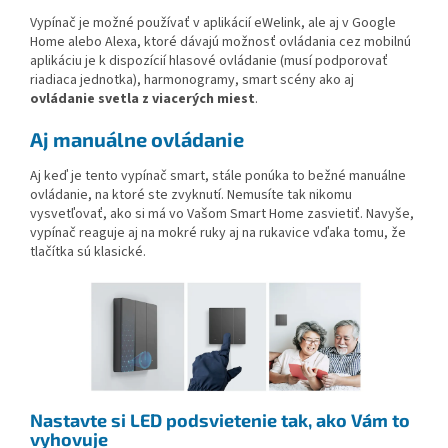
Vypínač je možné používať v aplikácií eWelink, ale aj v Google
Home alebo Alexa, ktoré dávajú možnosť ovládania cez mobilnú
aplikáciu je k dispozícií hlasové ovládanie (musí podporovať
riadiaca jednotka), harmonogramy, smart scény ako aj
ovládanie svetla z viacerých miest
.
Aj manuálne ovládanie
Aj keď je tento vypínač smart, stále ponúka to bežné manuálne
ovládanie, na ktoré ste zvyknutí. Nemusíte tak nikomu
vysvetľovať, ako si má vo Vašom Smart Home zasvietiť. Navyše,
vypínač reaguje aj na mokré ruky aj na rukavice vďaka tomu, že
tlačítka sú klasické.
Nastavte si LED podsvietenie tak, ako Vám to
vyhovuje