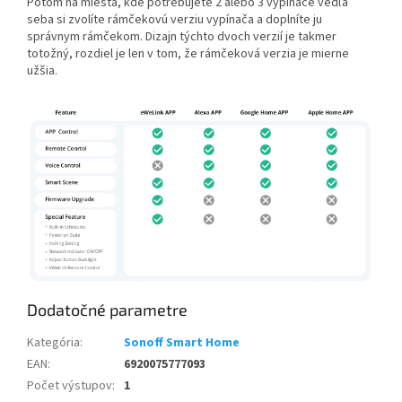
Potom na miesta, kde potrebujete 2 alebo 3 vypínače vedľa
seba si zvolíte rámčekovú verziu vypínača a doplníte ju
správnym rámčekom. Dizajn týchto dvoch verzií je takmer
totožný, rozdiel je len v tom, že rámčeková verzia je mierne
užšia.
Dodatočné parametre
Kategória
:
Sonoff Smart Home
EAN
:
6920075777093
Počet výstupov
:
1