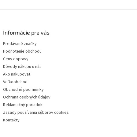
Z
á
p
ä
Informácie pre vás
t
Predávané značky
i
Hodnotenie obchodu
e
Ceny dopravy
Dôvody nákupu u nás
Ako nakupovať
Veľkoobchod
Obchodné podmienky
Ochrana osobných údajov
Reklamačný poriadok
Zásady používania súborov cookies
Kontakty