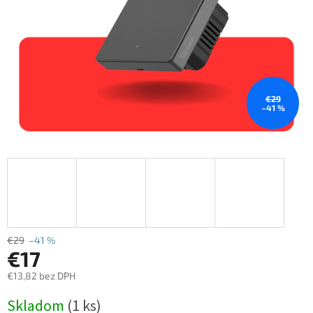
€29
–41 %
€29
–41 %
€17
€13,82 bez DPH
Jednotková
Skladom
(1 ks)
cena: