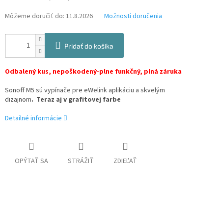
Môžeme doručiť do:
11.8.2026
Možnosti doručenia
Pridať do košíka
Odbalený kus, nepoškodený-plne funkčný, plná zá
ruka
Sonoff M5 sú vypínače pre eWelink aplikáciu
a skvelým
dizajnom
.
Teraz aj v grafitovej farbe
Detailné informácie
OPÝTAŤ SA
STRÁŽIŤ
ZDIEĽAŤ