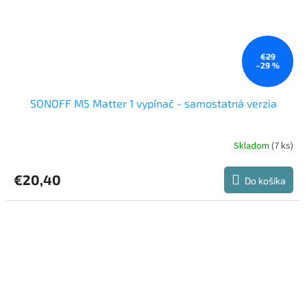
€29
–29 %
SONOFF M5 Matter 1 vypínač - samostatná verzia
Skladom
(7 ks)
Priemerné
hodnotenie
produktu
€20,40
Do košíka
je
5,0
z
5
hviezdičiek.