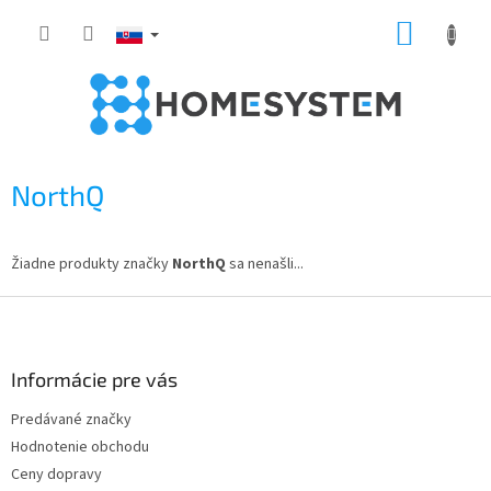
Prejsť
NÁKUP
na
obsah
KOŠÍK
NorthQ
Žiadne produkty značky
NorthQ
sa nenašli...
Z
á
p
ä
Informácie pre vás
t
Predávané značky
i
Hodnotenie obchodu
e
Ceny dopravy