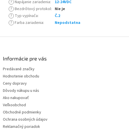
?
Napájanie zariadenia
:
12-24VDC
?
Bezdrôtový protokol
:
Nie je
?
Typ vypínača
:
Č.2
?
Farba zariadenia
:
Nepodstatna
Z
á
p
ä
Informácie pre vás
t
Predávané značky
i
Hodnotenie obchodu
e
Ceny dopravy
Dôvody nákupu u nás
Ako nakupovať
Veľkoobchod
Obchodné podmienky
Ochrana osobných údajov
Reklamačný poriadok