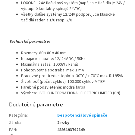
LOXONE - 24V tlačidlový systém (napájanie tlačidla je 24V /
výstupné kontakty spínajú 24VDC)
všetky ďalšie systémy 12/24V podporujúce klasické
tlačidlá radenia 1/0 resp. 2/0
Technické parametre:
Rozmery: 80 x 80 x 40 mm
Napájacie napätie: 12/ 24V DC / 50Hz
Maximálna záťaž : 1000W / kanál
Pohotovostná spotreba: max. 1 mA
Pracovné prostredie: teplota -30°C / + 70°C max. RH 95%
Životnosť (počet cyklov): 100.000 cyklov MTBF
Farebné podsvietenie: modrá farba
Výrobca: LIVOLO INTERNATIONAL ELECTRIC LIMITED (CN)
Dodatočné parametre
Kategória
:
Bezpotenciálové spínače
Záruka
:
2 roky
EAN
:
4893193792649