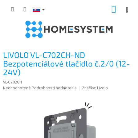
Prejsť
NÁKUP
na
obsah
KOŠÍK
LIVOLO VL-C702CH-ND
Bezpotenciálové tlačidlo č.2/0 (12-
24V)
VL-C702CH
Priemerné
Neohodnotené
Podrobnosti hodnotenia
Značka:
Livolo
hodnotenie
produktu
je
0,0
z
5
hviezdičiek.