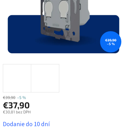
€39,90
–5 %
€39,90
–5 %
€37,90
€30,81 bez DPH
Jednotková
Dodanie do 10 dní
cena: