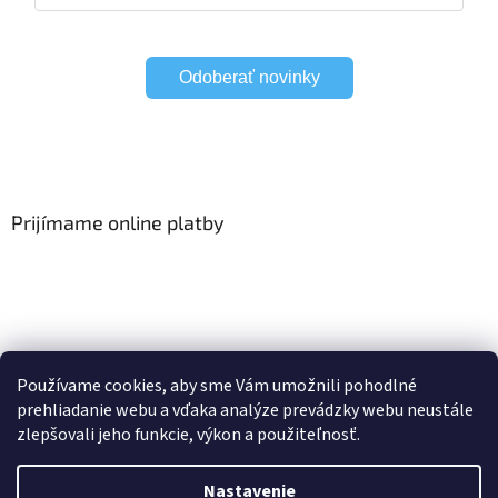
Odoberať novinky
Prijímame online platby
Viac o Smart Home
I Elektrické garniže
Používame cookies, aby sme Vám umožnili pohodlné
prehliadanie webu a vďaka analýze prevádzky webu neustále
zlepšovali jeho funkcie, výkon a použiteľnosť.
Vytvoril Shoptet
Nastavenie