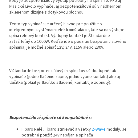
kedy je bezpotenciálový výstup potrebný na spínanie. Ako aj
klasické Livolo vypínače, aj bezpotenciálové sú v nádhernom
sklenenom dizajne s dotykovou plochou.
Tento typ vypínača je určený hlavne pre použitie s
inteligentnými systémami elektroinštalácie, kde sa na výstupe
spína releový kontakt. Výstupný kontakt je Štandardne
zaťažiteľný do 1000W. Keďže ide o použitie bezpotenciálového
spínania, je možné spínať 12V, 24V, 115V alebo 230V.
V štandarde bezpotenciálových spínačov sú dostupné tak
vypínače (jedno tlačenie zapne, jedno vypne kontakt) ako aj
tlačítka (pokiaľ je tlačítko stlačené, kontakt je zopnutý).
Bezpotenciálové spínače sú kompatibilné s:
Fibaro Relé, Fibaro stmievač a všetky
Z-Wave
moduly. Je
potrebné použiť 24V napájanie spínača