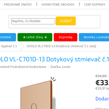
PREDÁVANÉ ZNAČKY
HODNOTENIE OBCHODU
CENY DOPRAVY
HĽADAŤ
Ostatné
☀️ Letné zľavy ☀️
Dopredaj
Novinky v ponuk
Vypínač č.1
LIVOLO VL-C701D-13 Dotykový stmievač č.1 zlatý
LO VL-C701D-13 Dotykový stmievač č.1
né
notené
Podrobnosti hodnotenia
Značka:
Livolo
nie
u
€34,80
€33
€26,91 b
Jednotk
Dodan
iek.
cena: