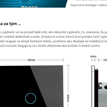
a za tým ...
o vypínače sú na pozadí také isté, ako klasické vypínače, čo znamená, že je
é ovládať akékoĺvek svetlo. Dotyková vrstva, ktorá tvorí prednú časť vypí
žok) reaguje na dotyk ľudským telom, podobne ako displeje na mobilných t
nače navyše fungujú aj cez tenké oblečenie ako košele či tenké svetre.