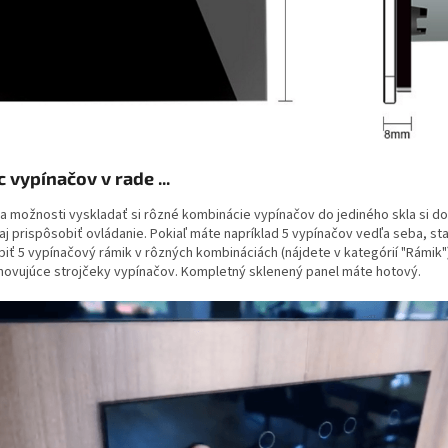
c vypínačov v rade ...
a možnosti vyskladať si rôzné kombinácie vypínačov do jediného skla si d
aj prispôsobiť ovládanie. Pokiaľ máte napríklad 5 vypínačov vedľa seba, st
piť 5 vypínačový rámik v rôzných kombináciách (nájdete v kategórií "Rámik"
yhovujúce strojčeky vypínačov. Kompletný sklenený panel máte hotový.