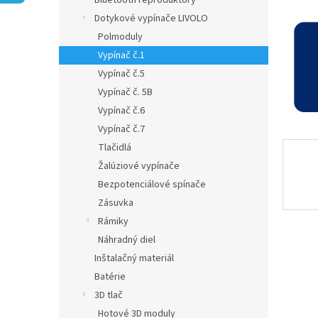
Bluetooth reproduktory
Dotykové vypínače LIVOLO
Polmoduly
Vypínač č.1
Vypínač č.5
Vypínač č. 5B
Vypínač č.6
Vypínač č.7
Tlačidlá
Žalúziové vypínače
Bezpotenciálové spínače
Zásuvka
Rámiky
Náhradný diel
Inštalačný materiál
Batérie
3D tlač
Hotové 3D moduly