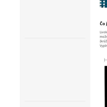
Čo j
Livol
možn
(krú
Vypí