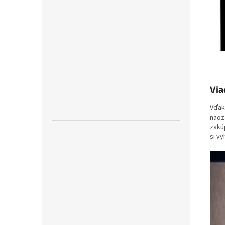
Via
Vďak
naoz
zakú
si v