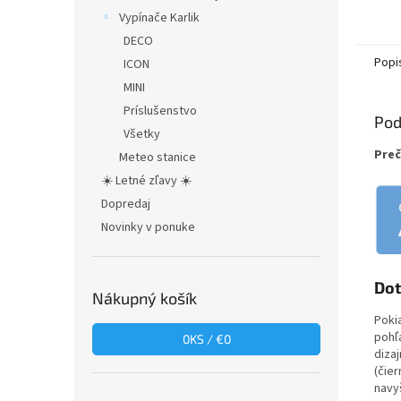
Vypínače Karlik
DECO
Popi
ICON
MINI
Príslušenstvo
Pod
Všetky
Preč
Meteo stanice
☀️ Letné zľavy ☀️
Dopredaj
Novinky v ponuke
Dot
Nákupný košík
Pokia
pohľ
0
KS /
€0
diza
(čier
navy