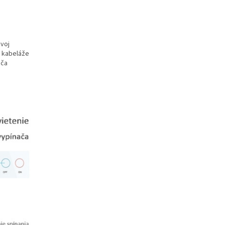
svoj
 kabeláže
ača