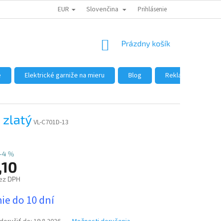
EUR
Slovenčina
DÔVODY NÁKUPU U NÁS
AKO NAKUPOVAŤ
Prihlásenie
VEĽKOOBCHOD
NÁKUPNÝ
Prázdny košík
KOŠÍK
e
Elektrické garniže na mieru
Blog
Reklamácie a vráte
 zlatý
VL-C701D-13
–4 %
,10
ez DPH
ová
ie do 10 dní