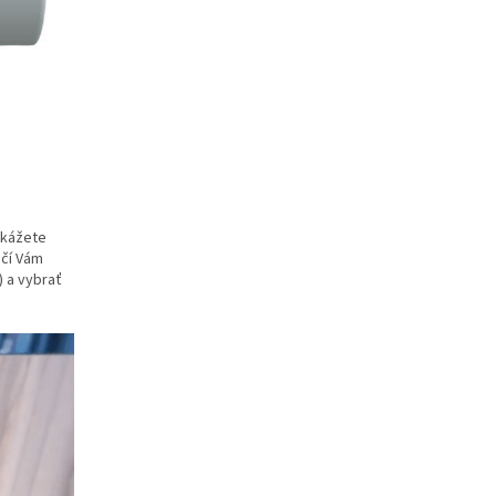
okážete
ačí Vám
) a vybrať