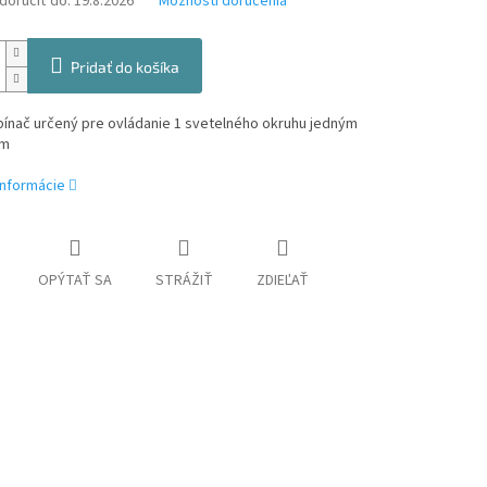
oručiť do:
19.8.2026
Možnosti doručenia
Pridať do košíka
pínač určený pre ovládanie 1 svetelného okruhu jedným
om
informácie
OPÝTAŤ SA
STRÁŽIŤ
ZDIEĽAŤ