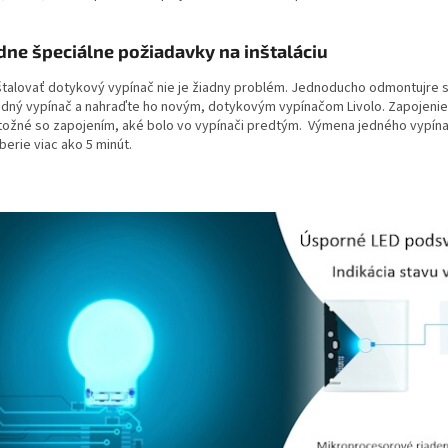
dne špeciálne požiadavky na inštaláciu
štalovať dotykový vypínač nie je žiadny problém. Jednoducho odmontujre 
dný vypínač a nahraďte ho novým, dotykovým vypínačom Livolo. Zapojenie
otožné so zapojením, aké bolo vo vypínači predtým. Výmena jedného vypín
erie viac ako 5 minút.