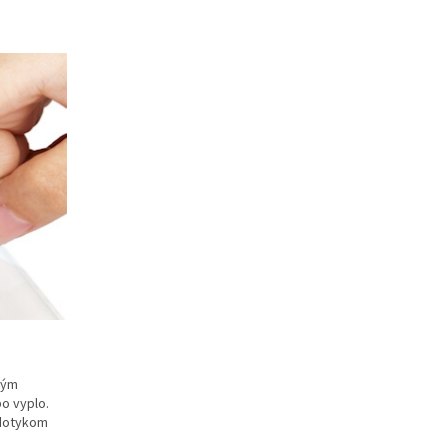
vým
bo vyplo.
 dotykom