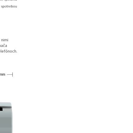
 nimi
nača
elefónoch.