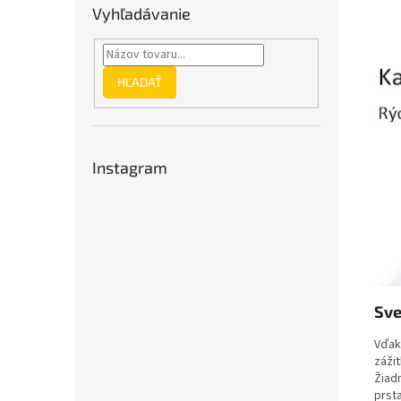
Vyhľadávanie
HĽADAŤ
Instagram
Sve
Vďak
zážit
Žiad
prsta