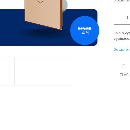
Môžeme d
€34,80
–4 %
Livolo vy
vypínač
Detailné 
TLAČ