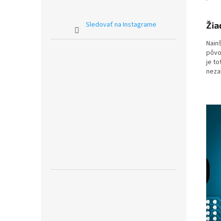
Sledovať na Instagrame
Žia
Nain
pôvo
je t
nezab