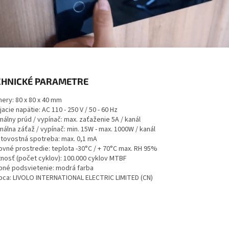
CHNICKÉ PARAMETRE
ery: 80 x 80 x 40 mm
acie napätie: AC 110 - 250 V / 50 - 60 Hz
álny prúd / vypínač: max. zaťaženie 5A / kanál
álna záťaž / vypínač: min. 15W - max. 1000W / kanál
tovostná spotreba: max. 0,1 mA
ovné prostredie: teplota -30°C / + 70°C max. RH 95%
tnosť (počet cyklov): 100.000 cyklov MTBF
bné podsvietenie: modrá farba
bca: LIVOLO INTERNATIONAL ELECTRIC LIMITED (CN)