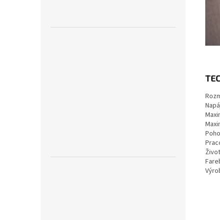
TE
Rozm
Napáj
Maxim
Maxim
Poho
Prac
Živo
Fare
Výro