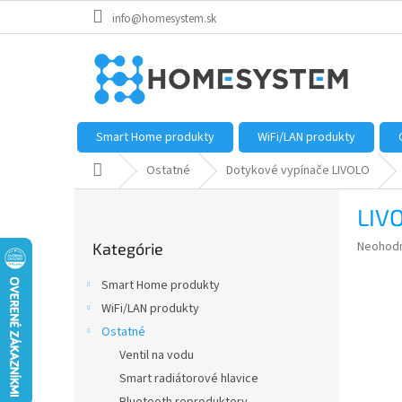
Prejsť
info@homesystem.sk
na
obsah
Smart Home produkty
WiFi/LAN produkty
Domov
Ostatné
Dotykové vypínače LIVOLO
B
LIVO
o
Preskočiť
č
Priemer
Neohod
Kategórie
kategórie
n
hodnote
ý
produkt
Smart Home produkty
p
je
WiFi/LAN produkty
0,0
a
z
Ostatné
n
5
e
Ventil na vodu
hviezdič
l
Smart radiátorové hlavice