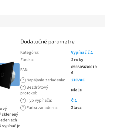
Dodatočné parametre
Kategória
:
Vypínač č.1
Záruka
:
2 roky
858505630019
EAN
:
6
?
Napájanie zariadenia
:
230VAC
?
Bezdrôtový
Nie je
protokol
:
?
Typ vypínača
:
Č.1
?
Farba zariadenia
:
Zlata
prvý
ý sklenený
evedeniach
ý vypínač je