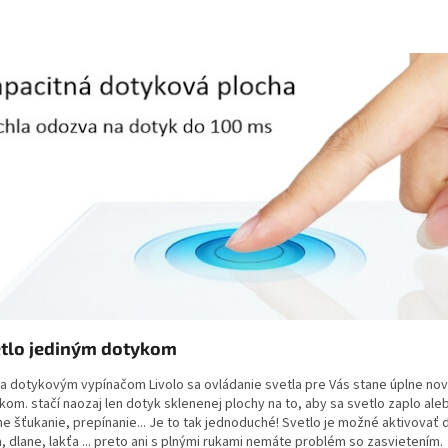
tlo jediným dotykom
a dotykovým vypínačom Livolo sa ovládanie svetla pre Vás stane úplne no
kom. stačí naozaj len dotyk sklenenej plochy na to, aby sa svetlo zaplo ale
ne šťukanie, prepínanie... Je to tak jednoduché! Svetlo je možné aktivovať
, dlane, lakťa ... preto ani s plnými rukami nemáte problém so zasvietením.