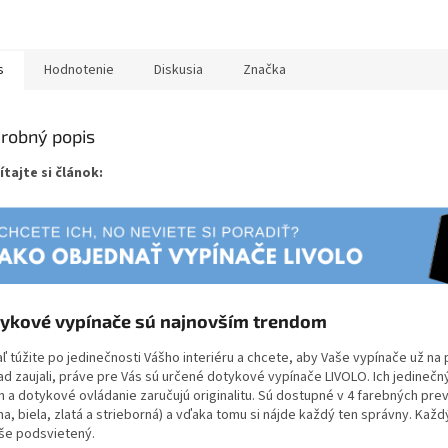
s
Hodnotenie
Diskusia
Značka
robný popis
ítajte si článok:
ykové vypínače sú najnovším trendom
ľ túžite po jedinečnosti Vášho interiéru a chcete, aby Vaše vypínače už na 
ad zaujali, práve pre Vás sú určené dotykové vypínače LIVOLO. Ich jedinečn
jn a dotykové ovládanie zaručujú originalitu. Sú dostupné v 4 farebných pr
na, biela, zlatá a strieborná) a vďaka tomu si nájde každý ten správny. Každ
še podsvietený.