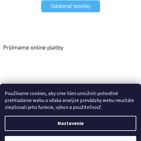
Odoberať novinky
Prijímame online platby
Viac o Smart Home
I Elektrické garniže
Používame cookies, aby sme Vám umožnili pohodlné
prehliadanie webu a vďaka analýze prevádzky webu neustále
zlepšovali jeho funkcie, výkon a použiteľnosť.
Vytvoril Shoptet
Nastavenie
Copyright 2026
HomeSystem.sk
. Všetky práva vyhradené.
Upraviť