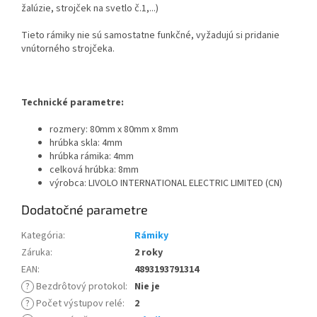
žalúzie, strojček na svetlo č.1,...)
Tieto rámiky nie sú samostatne funkčné, vyžadujú si pridanie
vnútorného strojčeka.
Technické parametre:
rozmery: 80mm x 80mm x 8mm
hrúbka skla: 4mm
hrúbka rámika: 4mm
celková hrúbka: 8mm
výrobca: LIVOLO INTERNATIONAL ELECTRIC LIMITED (CN)
Dodatočné parametre
Kategória
:
Rámiky
Záruka
:
2 roky
EAN
:
4893193791314
?
Bezdrôtový protokol
:
Nie je
?
Počet výstupov relé
:
2