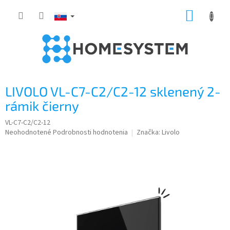
Prejsť
NÁKUP
na
obsah
KOŠÍK
LIVOLO VL-C7-C2/C2-12 sklenený 2-
rámik čierny
VL-C7-C2/C2-12
Priemerné
Neohodnotené
Podrobnosti hodnotenia
Značka:
Livolo
hodnotenie
produktu
je
0,0
z
5
hviezdičiek.