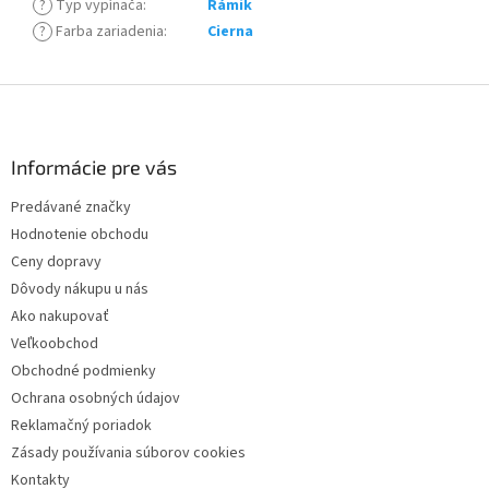
?
Typ vypínača
:
Rámik
?
Farba zariadenia
:
Cierna
Z
á
p
ä
Informácie pre vás
t
Predávané značky
i
Hodnotenie obchodu
e
Ceny dopravy
Dôvody nákupu u nás
Ako nakupovať
Veľkoobchod
Obchodné podmienky
Ochrana osobných údajov
Reklamačný poriadok
Zásady používania súborov cookies
Kontakty