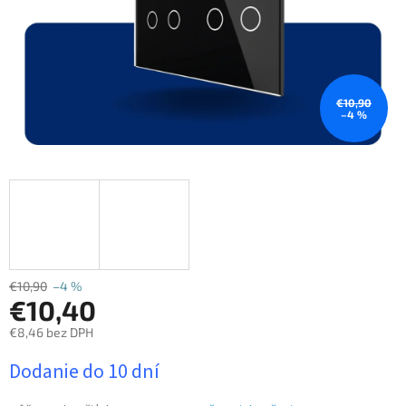
€10,90
–4 %
€10,90
–4 %
€10,40
€8,46 bez DPH
Jednotková
Dodanie do 10 dní
cena: