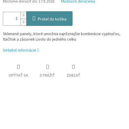
Môžeme doručiť do:
17.8.2026
Možnosti doručenia
Pridať do košíka
Sklenené panely, ktoré umožnia najrôznejšie kombinácie vypínačov,
tlačítok a zásuviek Livolo do jedného celku
Detailné informácie
OPÝTAŤ SA
STRÁŽIŤ
ZDIEĽAŤ