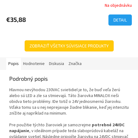
Na objednávku
€35,88
DETAIL
ZOBRAZIŤ VŠETKY SÚVISIACE PRODUKTY
Popis
Hodnotenie
Diskusia
Značka
Podrobný popis
Hlavnou nevýhodou 230VAC svietidiel je to, že buď veľa žerú
alebo sú LED a zle sa stmievajú. Táto žiarovka MINALOX rieši
obidva tieto problémy. IDe totiž o 24V jednosmernú žiarovku.
Vďaka tomu sa u nej neprejavuje žiadne blikanie, keď jej intenzitu
znížite aj napríklad na minimum.
Pre použitie týchto žiaroviek je samozrejme
potrebné 24VDC
napájanie
, v ideálnom prípade teda slaboprúdová kabeláž na
ovládanie svetiel. Následne pripojíte žiarovku na 24VDC stmievač