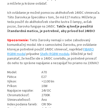
a môžete ju krásne ovládať.
Ich ovládanie je možné pomocou akéhokoľvek 24VDC stmievača.
Táto žiarovka je špeciálna v tom, že má E27 maticu. Môžete ju
teda použiť do akéhokoľvek starého lustra či lampy, avšak
pozor, žiarovka funguje na 24VDC.
Takže aj keď je použitá
štandardná matica, je potrebné, aby prívod bol 24VDC!
Upozornenie:
Tieto žiarovky nemajú v sebe zabudovaný
komunikačný modul. Ide o samostatnú žiarovku, pre ovládanie
ktorej je potrebné použiť 24VDC stmievač, napríklad
FIBARO
RGBW modul
prípadne
Shelly RGBW modulu
. Dôležité je tiež
pamätať, že keďže ide o 24VDC svietidlo, je potrebné priviezť
do neho to správne napájanie a nezapájať ho priamo na 230VAC!
Model:
A70
Pätica:
E27
Výkon:
>1100 lm
Príkon:
10W
Napájacie napätie:
24V DC
Chromatickosť:
2700K
Stmievateľnosť:
Áno
Index podania farieb:
CRI 90+