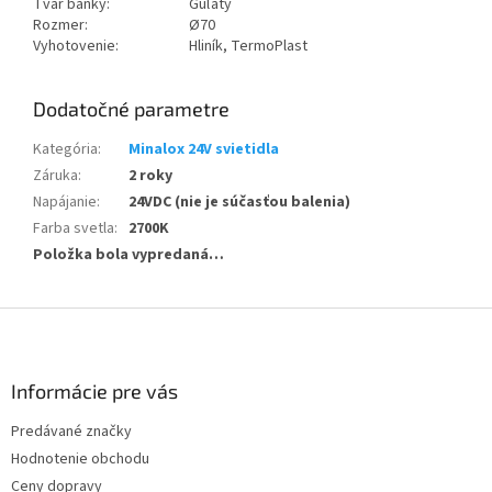
Tvar banky:
Guľatý
Rozmer:
Ø70
Vyhotovenie:
Hliník, TermoPlast
Dodatočné parametre
Kategória
:
Minalox 24V svietidla
Záruka
:
2 roky
Napájanie
:
24VDC (nie je súčasťou balenia)
Farba svetla
:
2700K
Položka bola vypredaná…
Z
á
p
ä
Informácie pre vás
t
Predávané značky
i
Hodnotenie obchodu
e
Ceny dopravy