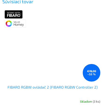
Súvisiaci tovar
€78,99
–55 %
FIBARO RGBW ovládač 2 (FIBARO RGBW Controller 2)
Skladom
(3 ks)
Priemerné