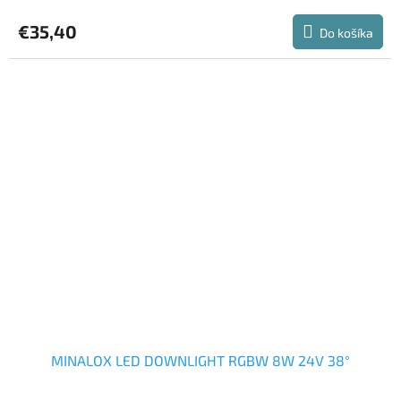
hodnotenie
produktu
€35,40
Do košíka
je
5,0
z
5
hviezdičiek.
MINALOX LED DOWNLIGHT RGBW 8W 24V 38°