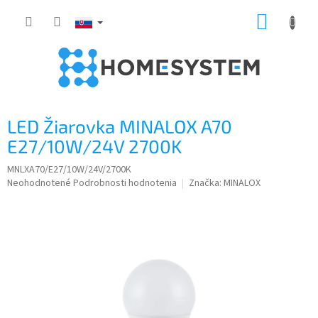
Prejsť
NÁKUP
na
obsah
KOŠÍK
LED Žiarovka MINALOX A70
E27/10W/24V 2700K
MNLXA70/E27/10W/24V/2700K
Priemerné
Neohodnotené
Podrobnosti hodnotenia
Značka:
MINALOX
hodnotenie
produktu
je
0,0
z
5
hviezdičiek.