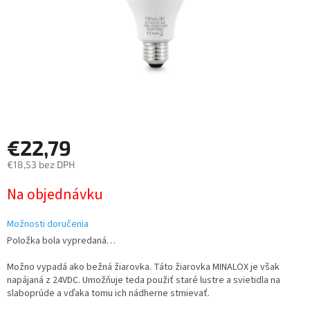
€22,79
€18,53 bez DPH
Jednotková
Na objednávku
cena:
Možnosti doručenia
Položka bola vypredaná…
Možno vypadá ako bežná žiarovka. Táto žiarovka MINALOX je však
napájaná z 24VDC. Umožňuje teda použiť staré lustre a svietidla na
slaboprúde a vďaka tomu ich nádherne stmievať.