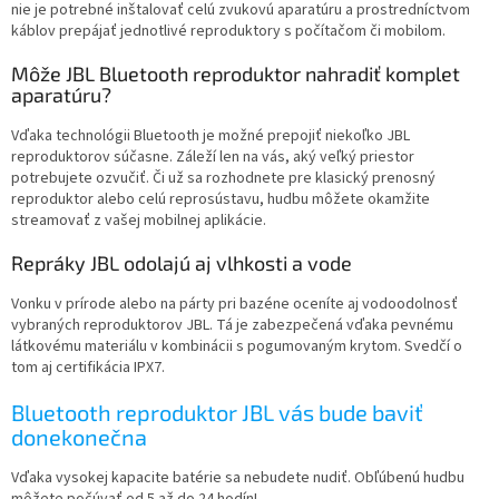
nie je potrebné inštalovať celú zvukovú aparatúru a prostredníctvom
káblov prepájať jednotlivé reproduktory s počítačom či mobilom.
Môže
JBL Bluetooth reproduktor
nahradiť komplet
aparatúru?
Vďaka technológii Bluetooth je možné prepojiť niekoľko JBL
reproduktorov súčasne. Záleží len na vás, aký veľký priestor
potrebujete ozvučiť. Či už sa rozhodnete pre klasický prenosný
reproduktor alebo celú reprosústavu, hudbu môžete okamžite
streamovať z vašej mobilnej aplikácie.
Repráky JBL
odolajú aj vlhkosti a vode
Vonku v prírode alebo na párty pri bazéne oceníte aj vodoodolnosť
vybraných reproduktorov JBL. Tá je zabezpečená vďaka pevnému
látkovému materiálu v kombinácii s pogumovaným krytom. Svedčí o
tom aj certifikácia IPX7.
Bluetooth reproduktor JBL
vás bude baviť
donekonečna
Vďaka vysokej kapacite batérie sa nebudete nudiť. Obľúbenú hudbu
môžete počúvať od 5 až do 24 hodín!