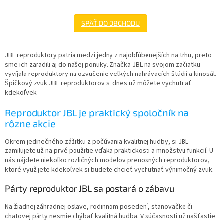
SPÄŤ DO OBCHODU
JBL reproduktory patria medzi jedny z najobľúbenejších na trhu, preto
sme ich zaradili aj do našej ponuky. Značka JBL na svojom začiatku
vyvíjala reproduktory na ozvučenie veľkých nahrávacích štúdií a kinosál.
Špičkový zvuk JBL reproduktorov si dnes už môžete vychutnať
kdekoľvek.
Reproduktor JBL
je praktický spoločník na
rôzne akcie
Okrem jedinečného zážitku z počúvania kvalitnej hudby, si JBL
zamilujete už na prvé použitie vďaka praktickosti a množstvu funkcií. U
nás nájdete niekoľko rozličných modelov prenosných reproduktorov,
ktoré využijete kdekoľvek si budete chcieť vychutnať výnimočný zvuk.
Párty reproduktor JBL
sa postará o zábavu
Na žiadnej záhradnej oslave, rodinnom posedení, stanovačke či
chatovej párty nesmie chýbať kvalitná hudba. V súčasnosti už našťastie