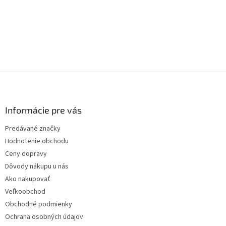
Z
á
p
ä
Informácie pre vás
t
Predávané značky
i
Hodnotenie obchodu
e
Ceny dopravy
Dôvody nákupu u nás
Ako nakupovať
Veľkoobchod
Obchodné podmienky
Ochrana osobných údajov