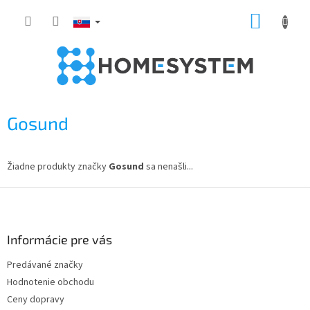
Prejsť
NÁKUP
na
obsah
KOŠÍK
Gosund
Žiadne produkty značky
Gosund
sa nenašli...
Z
á
p
ä
Informácie pre vás
t
Predávané značky
i
Hodnotenie obchodu
e
Ceny dopravy