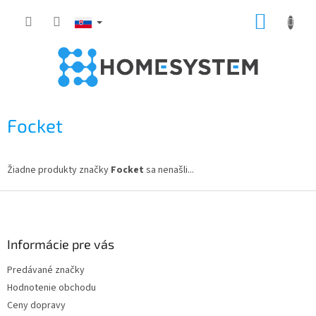
Prejsť
NÁKUP
na
obsah
KOŠÍK
Focket
Žiadne produkty značky
Focket
sa nenašli...
Z
á
p
ä
Informácie pre vás
t
Predávané značky
i
Hodnotenie obchodu
e
Ceny dopravy