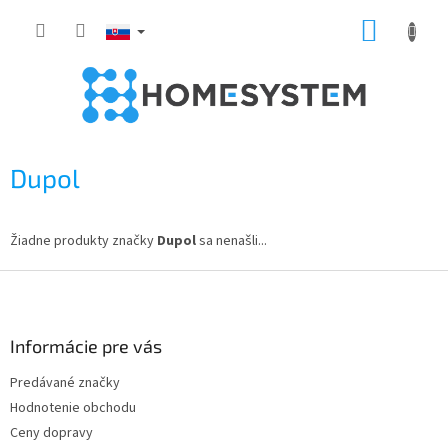
Prejsť
NÁKUP
na
obsah
KOŠÍK
Dupol
Žiadne produkty značky
Dupol
sa nenašli...
Z
á
p
ä
Informácie pre vás
t
Predávané značky
i
Hodnotenie obchodu
e
Ceny dopravy