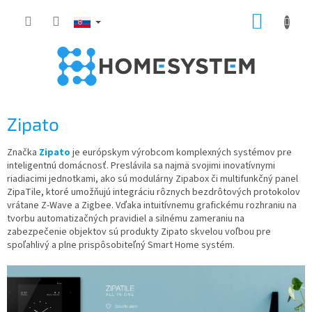
Prejsť
NÁKUP
na
obsah
KOŠÍK
Zipato
Značka
Zipato
je európskym výrobcom komplexných systémov pre
inteligentnú domácnosť. Preslávila sa najmä svojimi inovatívnymi
riadiacimi jednotkami, ako sú modulárny Zipabox či multifunkčný panel
ZipaTile, ktoré umožňujú integráciu rôznych bezdrôtových protokolov
vrátane Z-Wave a Zigbee. Vďaka intuitívnemu grafickému rozhraniu na
tvorbu automatizačných pravidiel a silnému zameraniu na
zabezpečenie objektov sú produkty Zipato skvelou voľbou pre
spoľahlivý a plne prispôsobiteľný Smart Home systém.