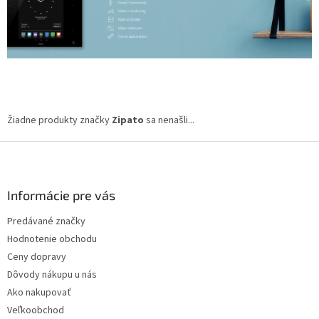
Žiadne produkty značky
Zipato
sa nenašli...
Z
á
p
ä
Informácie pre vás
t
Predávané značky
i
Hodnotenie obchodu
e
Ceny dopravy
Dôvody nákupu u nás
Ako nakupovať
Veľkoobchod