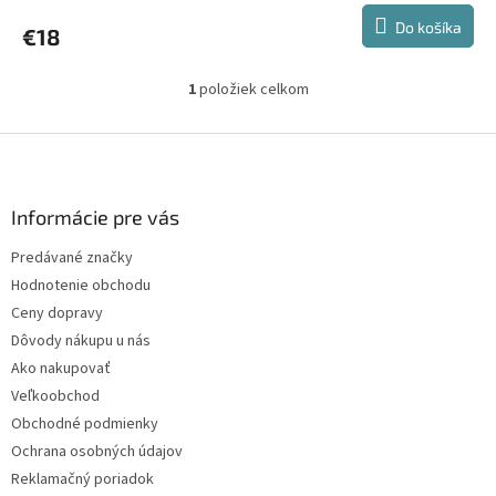
Do košíka
€18
1
položiek celkom
O
v
l
Z
á
á
d
p
a
ä
Informácie pre vás
c
t
i
Predávané značky
i
e
Hodnotenie obchodu
p
e
r
Ceny dopravy
v
Dôvody nákupu u nás
k
Ako nakupovať
y
v
Veľkoobchod
ý
Obchodné podmienky
p
Ochrana osobných údajov
i
s
Reklamačný poriadok