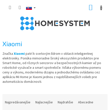
Prejsť
NÁKUP
na
obsah
KOŠÍK
Xiaomi
Značka
Xiaomi
patrí k svetovým lídrom v oblasti inteligentnej
elektroniky. Ponúka mimoriadne široký ekosystém produktov pre
Smart Home, od rôznych senzorov a bezpečnostných kamier až po
robotické vysávače a smart spotrebiče. Vďaka výbornému pomeru
ceny a výkonu, modernému dizajnu a jednoduchému ovládaniu cez
aplikáciu Mi Home je Xiaomi jednou z najobľúbenejších volieb pre
automatizáciu domácnosti.
R
a
Najpredávanejšie
Najlacnejšie
Najdrahšie
Abecedne
d