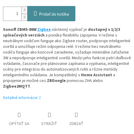
Pridať do košíka
Sonoff ZBM5-86W
Zigbee
nástenný vypínač je
dostupný v 1/2/3
spínačových verziách
a ponúka flexibilitu zapojenia. V režime s
neutrálnym vodičom funguje ako Zigbee router, podporuje inteligentné
svetlá a umožňuje režim odpojenia relé. V režime bez neutrálneho
vodiča funguje ako koncové zariadenie, vyžaduje minimálne zaťaženie
3W a nepodporuje inteligentné svetlá. Medzi jeho funkcie patrí diaľkové
ovládanie, časovače pre plánovanie zapínania a vypínania, inteligentné
scény pre integráciu do automatizovaných rutín a rôzne metódy
inteligentného ovládania. Je kompatibilný s
Home Assistant
a
pripojenie je možné cez
ZBDongle
pomocou ZHA alebo
Zigbee2MQTT
.
Detailné informácie
OPÝTAŤ SA
STRÁŽIŤ
ZDIEĽAŤ