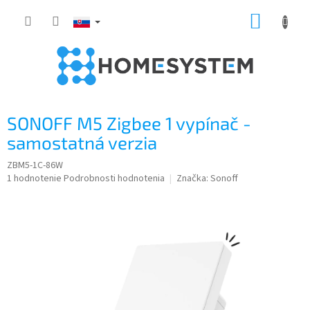
Prejsť
NÁKUP
na
obsah
KOŠÍK
SONOFF M5 Zigbee 1 vypínač -
samostatná verzia
ZBM5-1C-86W
Priemerné
1 hodnotenie
Podrobnosti hodnotenia
Značka:
Sonoff
hodnotenie
produktu
je
5,0
z
5
hviezdičiek.