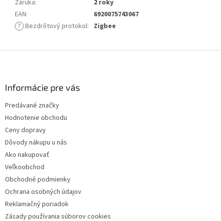
Záruka
:
2 roky
EAN
:
6920075743067
?
Bezdrôtový protokol
:
Zigbee
Z
á
p
ä
Informácie pre vás
t
Predávané značky
i
Hodnotenie obchodu
e
Ceny dopravy
Dôvody nákupu u nás
Ako nakupovať
Veľkoobchod
Obchodné podmienky
Ochrana osobných údajov
Reklamačný poriadok
Zásady používania súborov cookies