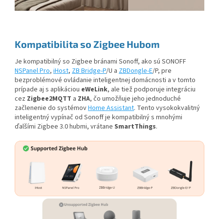
Kompatibilita so Zigbee Hubom
Je kompatibilný so Zigbee bránami Sonoff,
ako sú SONOFF
NSPanel Pro
,
iHost
,
ZB Bridge-P
/U a
ZBDongle-E
/P, pre
bezproblémové ovládanie inteligentnej domácnosti
a v tomto
prípade aj s aplikáciou
eWeLink
, ale tiež podporuje integráciu
cez
Zigbee2MQTT
a
ZHA
, čo umožňuje jeho jednoduché
začlenenie do systémov
Home Assistant
. Tento vysokokvalitný
inteligentný vypínač od Sonoff je kompatibilný s mnohými
ďalšími Zigbee 3.0 hubmi, vrátane
SmartThings
.