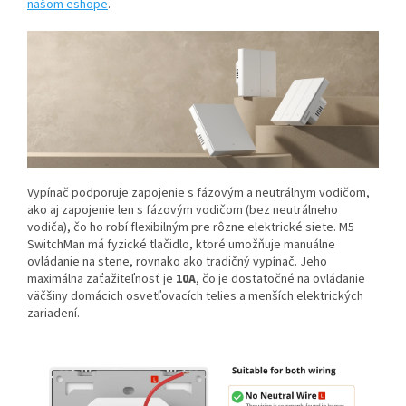
našom eshope
.
Vypínač podporuje zapojenie s fázovým a neutrálnym vodičom,
ako aj zapojenie len s fázovým vodičom (bez neutrálneho
vodiča), čo ho robí flexibilným pre rôzne elektrické siete. M5
SwitchMan má fyzické tlačidlo, ktoré umožňuje manuálne
ovládanie na stene, rovnako ako tradičný vypínač. Jeho
maximálna zaťažiteľnosť je
10A
, čo je dostatočné na ovládanie
väčšiny domácich osvetľovacích telies a menších elektrických
zariadení.