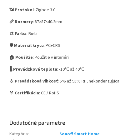
📶 Protokol
: Zigbee 3.0
📏 Rozmery
: 87×87×40.2mm
🎨 Farba
: Biela
🛡️ Materiál krytu
: PC+CRS
🏠 Použitie
: Použitie v interiéri
🌡️ Prevádzková teplota
: -10℃ až 40℃
💧 Prevádzková vlhkosť
: 5% až 95% RH, nekondenzujúca
🏅 Certifikácia
: CE / RoHS
Dodatočné parametre
Kategória
:
Sonoff Smart Home