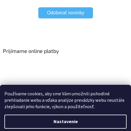
Odoberať novinky
Prijímame online platby
Viac o Smart Home
I Elektrické garniže
Používame cookies, aby sme Vám umožnili pohodlné
prehliadanie webu a vďaka analýze prevádzky webu neustále
zlepšovali jeho funkcie, výkon a použiteľnosť.
Vytvoril Shoptet
Nastavenie