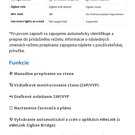
*Pri prvom zapnutí sa zapojenie automaticky identifikuje a
prepne do príslušného režimu. Informácie o následných
zmenách režimu prepínania zapojenia nájdete v používateľskej
príručke.
Funkcie
🔘
Manuálne prepínanie na stene
📶
Vzdialkové monitorovanie stavu (ZAP/VYP)
📲
Diaľkové ovládanie ZAP/VYP
⏰
Nastavenia časovača a plánu
🔄
Vytváranie automatizácií a scén v aplikácii eWeLink (s
eWeLink Zigbee Bridge)