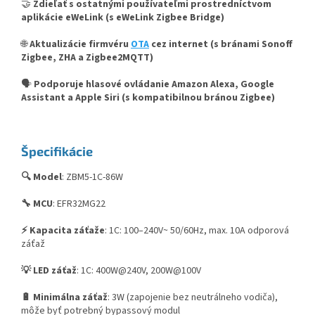
🤝
Zdieľať s ostatnými používateľmi prostredníctvom
aplikácie eWeLink (s eWeLink Zigbee Bridge)
🌐
Aktualizácie firmvéru
OTA
cez internet (s bránami Sonoff
Zigbee, ZHA a Zigbee2MQTT)
🗣️
Podporuje hlasové ovládanie Amazon Alexa, Google
Assistant a Apple Siri (s kompatibilnou bránou Zigbee)
Špecifikácie
🔍 Model
: ZBM5-1C-86W
🔧 MCU
: EFR32MG22
⚡ Kapacita záťaže
: 1C: 100–240V~ 50/60Hz, max. 10A odporová
záťaž
💡 LED záťaž
: 1C: 400W@240V, 200W@100V
🔋 Minimálna záťaž
: 3W (zapojenie bez neutrálneho vodiča),
môže byť potrebný
bypassový modul