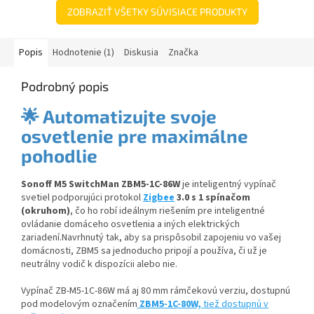
ZOBRAZIŤ VŠETKY SÚVISIACE PRODUKTY
Popis
Hodnotenie (1)
Diskusia
Značka
Podrobný popis
🌟
Automatizujte svoje
osvetlenie pre maximálne
pohodlie
Sonoff M5 SwitchMan ZBM5-1C-86W
je inteligentný vypínač
svetiel podporujúci protokol
Zigbee
3.0 s 1 spínačom
(okruhom)
, čo ho robí ideálnym riešením pre inteligentné
ovládanie domáceho osvetlenia a iných elektrických
zariadení.
Navrhnutý tak, aby sa prispôsobil zapojeniu vo vašej
domácnosti, ZBM5 sa jednoducho pripojí a používa, či už je
neutrálny vodič k dispozícii alebo nie.
Vypínač ZB-M5-1C-86W má aj 80 mm rámčekovú verziu, dostupnú
pod modelovým označením
ZBM5-1C-80W,
tiež dostupnú v