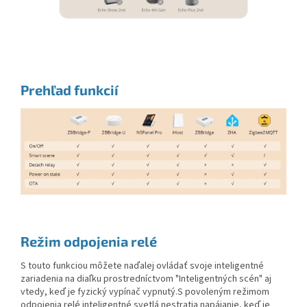
Prehľad funkcií
Režim odpojenia relé
S touto funkciou môžete naďalej ovládať svoje inteligentné
zariadenia na diaľku prostredníctvom "Inteligentných scén" aj
vtedy, keď je fyzický vypínač vypnutý.
S povoleným režimom
odpojenia relé inteligentné svetlá nestratia napájanie, keď je