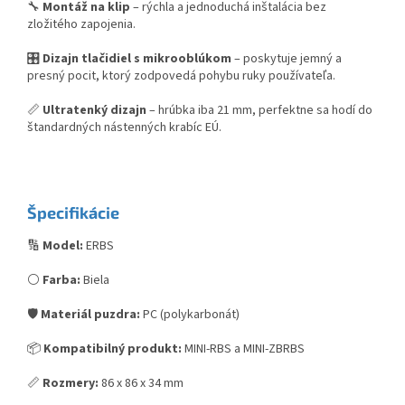
🔧
Montáž na klip
– rýchla a jednoduchá inštalácia bez
zložitého zapojenia.
🎛️
Dizajn tlačidiel s mikrooblúkom
– poskytuje jemný a
presný pocit, ktorý zodpovedá pohybu ruky používateľa.
📏
Ultratenký dizajn
– hrúbka iba 21 mm, perfektne sa hodí do
štandardných nástenných krabíc EÚ.
Špecifikácie
🔢
Model:
ERBS
⚪
Farba:
Biela
🛡️
Materiál puzdra:
PC (polykarbonát)
📦
Kompatibilný produkt:
MINI-RBS a MINI-ZBRBS
📏
Rozmery:
86 x 86 x 34 mm