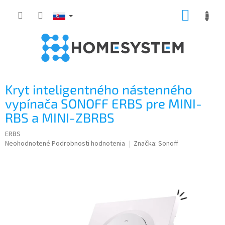
Prejsť
NÁKUP
na
obsah
KOŠÍK
Kryt inteligentného nástenného
vypínača SONOFF ERBS pre MINI-
RBS a MINI-ZBRBS
ERBS
Priemerné
Neohodnotené
Podrobnosti hodnotenia
Značka:
Sonoff
hodnotenie
produktu
je
0,0
z
5
hviezdičiek.