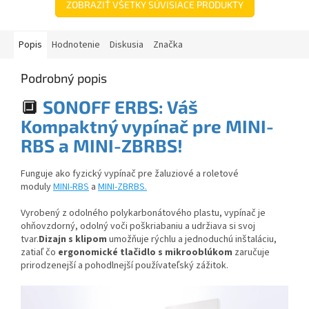
ZOBRAZIŤ VŠETKY SÚVISIACE PRODUKTY
Popis
Hodnotenie
Diskusia
Značka
Podrobný popis
🔲
SONOFF ERBS: Váš
Kompaktný vypínač pre
MINI-
RBS a MINI-ZBRBS
!
Funguje ako fyzický vypínač pre žaluziové a roletové
moduly
MINI-RBS
a
MINI-ZBRBS.
Vyrobený z odolného polykarbonátového plastu, vypínač je
ohňovzdorný, odolný voči poškriabaniu a udržiava si svoj
tvar.
Dizajn s klipom
umožňuje rýchlu a jednoduchú inštaláciu,
zatiaľ čo
ergonomické tlačidlo s mikrooblúkom
zaručuje
prirodzenejší a pohodlnejší používateľský zážitok.