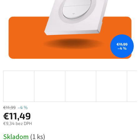
€11,99
–4 %
€11,99
–4 %
€11,49
€9,34 bez DPH
Jednotková
Skladom
(1 ks)
cena: