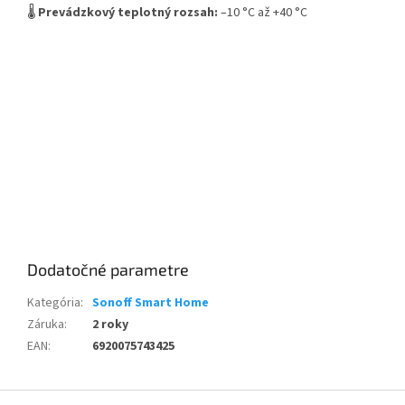
🌡️
Prevádzkový teplotný rozsah:
–10 °C až +40 °C
Dodatočné parametre
Kategória
:
Sonoff Smart Home
Záruka
:
2 roky
EAN
:
6920075743425
Z