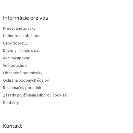
á
p
ä
Informácie pre vás
t
Predávané značky
i
Hodnotenie obchodu
e
Ceny dopravy
Dôvody nákupu u nás
Ako nakupovať
Veľkoobchod
Obchodné podmienky
Ochrana osobných údajov
Reklamačný poriadok
Zásady používania súborov cookies
Kontakty
Kontakt