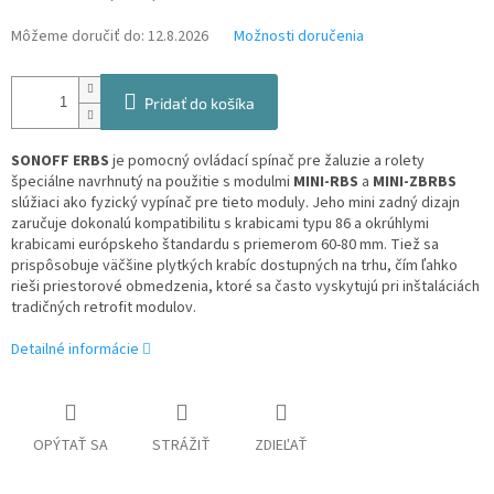
Môžeme doručiť do:
12.8.2026
Možnosti doručenia
Pridať do košíka
SONOFF ERBS
je pomocný ovládací spínač pre žaluzie a rolety
špeciálne navrhnutý na použitie s modulmi
MINI-RBS
a
MINI-ZBRBS
slúžiaci ako fyzický vypínač pre tieto moduly. Jeho mini zadný dizajn
zaručuje dokonalú kompatibilitu s krabicami typu 86 a okrúhlymi
krabicami európskeho štandardu s priemerom 60-80 mm. Tiež sa
prispôsobuje väčšine plytkých krabíc dostupných na trhu, čím ľahko
rieši priestorové obmedzenia, ktoré sa často vyskytujú pri inštaláciách
tradičných retrofit modulov.
Detailné informácie
OPÝTAŤ SA
STRÁŽIŤ
ZDIEĽAŤ