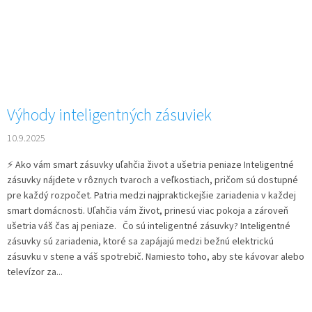
Výhody inteligentných zásuviek
10.9.2025
⚡ Ako vám smart zásuvky uľahčia život a ušetria peniaze Inteligentné
zásuvky nájdete v rôznych tvaroch a veľkostiach, pričom sú dostupné
pre každý rozpočet. Patria medzi najpraktickejšie zariadenia v každej
smart domácnosti. Uľahčia vám život, prinesú viac pokoja a zároveň
ušetria váš čas aj peniaze. Čo sú inteligentné zásuvky? Inteligentné
zásuvky sú zariadenia, ktoré sa zapájajú medzi bežnú elektrickú
zásuvku v stene a váš spotrebič. Namiesto toho, aby ste kávovar alebo
televízor za...