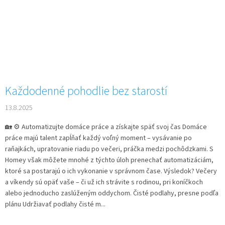
Každodenné pohodlie bez starostí
13.8.2025
🏡 ⚙️ Automatizujte domáce práce a získajte späť svoj čas Domáce
práce majú talent zapĺňať každý voľný moment – vysávanie po
raňajkách, upratovanie riadu po večeri, práčka medzi pochôdzkami. S
Homey však môžete mnohé z týchto úloh prenechať automatizáciám,
ktoré sa postarajú o ich vykonanie v správnom čase. Výsledok? Večery
a víkendy sú opäť vaše – či už ich strávite s rodinou, pri koníčkoch
alebo jednoducho zaslúženým oddychom. Čisté podlahy, presne podľa
plánu Udržiavať podlahy čisté m...