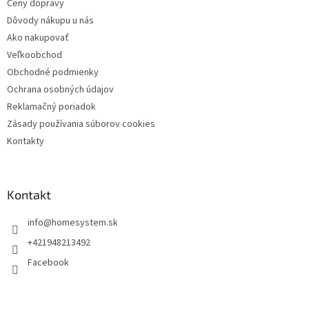
k
Ceny dopravy
y
Dôvody nákupu u nás
v
Ako nakupovať
ý
p
Veľkoobchod
i
Obchodné podmienky
s
Ochrana osobných údajov
u
Reklamačný poriadok
Zásady používania súborov cookies
Kontakty
Kontakt
info
@
homesystem.sk
+421948213492
Facebook