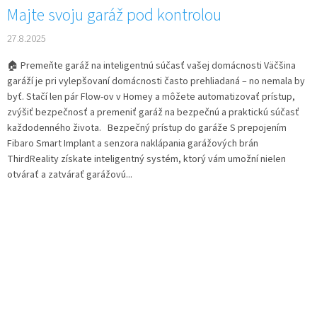
Majte svoju garáž pod kontrolou
27.8.2025
🏠 Premeňte garáž na inteligentnú súčasť vašej domácnosti Väčšina
garáží je pri vylepšovaní domácnosti často prehliadaná – no nemala by
byť. Stačí len pár Flow-ov v Homey a môžete automatizovať prístup,
zvýšiť bezpečnosť a premeniť garáž na bezpečnú a praktickú súčasť
každodenného života. Bezpečný prístup do garáže S prepojením
Fibaro Smart Implant a senzora naklápania garážových brán
ThirdReality získate inteligentný systém, ktorý vám umožní nielen
otvárať a zatvárať garážovú...