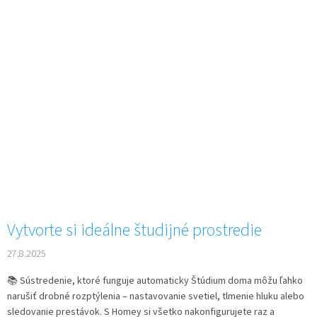
Vytvorte si ideálne študijné prostredie
27.8.2025
📚 Sústredenie, ktoré funguje automaticky Štúdium doma môžu ľahko
narušiť drobné rozptýlenia – nastavovanie svetiel, tlmenie hluku alebo
sledovanie prestávok. S Homey si všetko nakonfigurujete raz a