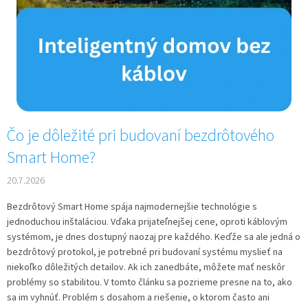
v
Čo je dôležité pri budovaní bezdrôtového
Smart Home?
20.7.2026
Bezdrôtový Smart Home spája najmodernejšie technológie s
jednoduchou inštaláciou. Vďaka prijateľnejšej cene, oproti káblovým
systémom, je dnes dostupný naozaj pre každého. Keďže sa ale jedná o
bezdrôtový protokol, je potrebné pri budovaní systému myslieť na
niekoľko dôležitých detailov. Ak ich zanedbáte, môžete mať neskôr
problémy so stabilitou. V tomto článku sa pozrieme presne na to, ako
sa im vyhnúť. Problém s dosahom a riešenie, o ktorom často ani