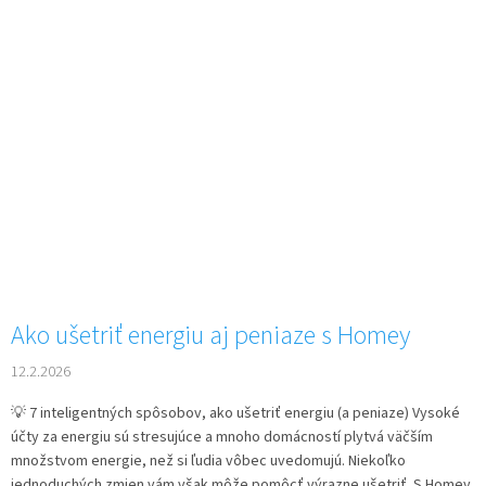
Ako ušetriť energiu aj peniaze s Homey
12.2.2026
💡 7 inteligentných spôsobov, ako ušetriť energiu (a peniaze) Vysoké
účty za energiu sú stresujúce a mnoho domácností plytvá väčším
množstvom energie, než si ľudia vôbec uvedomujú. Niekoľko
jednoduchých zmien vám však môže pomôcť výrazne ušetriť. S Homey