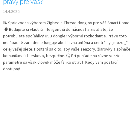
pravý pre vás?
14.4.2026
📝 Sprievodca výberom Zigbee a Thread donglov pre váš Smart Home
🧠 Budujete si vlastnú inteligentnú domácnosť a zistili ste, že
potrebujete spoľahlivý USB dongle? Výborné rozhodnutie. Práve toto
nenápadné zariadenie funguje ako hlavná anténa a centrálny „mozog“
celej vašej siete. Postará sa o to, aby vaše senzory, žiarovky a spínače
komunikovali bleskovo, bezpečne. 🤔 Pri pohľade na rôzne verzie a
parametre sa však človek môže ľahko stratiť. Kedy vám postačí
dostupný...