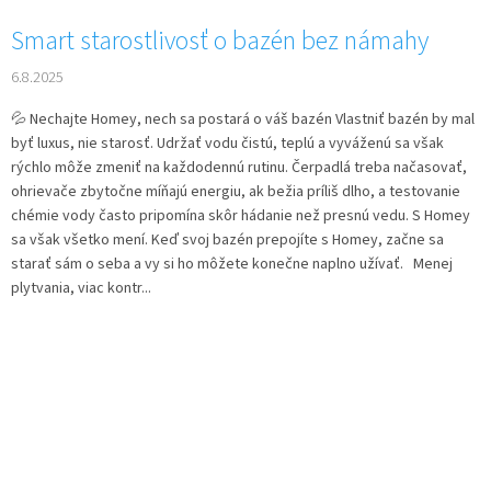
Smart starostlivosť o bazén bez námahy
6.8.2025
💦 Nechajte Homey, nech sa postará o váš bazén Vlastniť bazén by mal
byť luxus, nie starosť. Udržať vodu čistú, teplú a vyváženú sa však
rýchlo môže zmeniť na každodennú rutinu. Čerpadlá treba načasovať,
ohrievače zbytočne míňajú energiu, ak bežia príliš dlho, a testovanie
chémie vody často pripomína skôr hádanie než presnú vedu. S Homey
sa však všetko mení. Keď svoj bazén prepojíte s Homey, začne sa
starať sám o seba a vy si ho môžete konečne naplno užívať. Menej
plytvania, viac kontr...