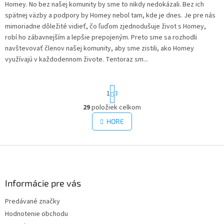
Homey. No bez našej komunity by sme to nikdy nedokázali. Bez ich
spätnej väzby a podpory by Homey nebol tam, kde je dnes. Je pre nás
mimoriadne dôležité vidieť, čo ľuďom zjednodušuje život s Homey,
robí ho zábavnejším a lepšie prepojeným. Preto sme sa rozhodli
navštevovať členov našej komunity, aby sme zistili, ako Homey
využívajú v každodennom živote. Tentoraz sm...
S
1
3
t
r
29
položiek celkom
O
á
v
HORE
n
l
k
á
o
v
Z
d
a
a
á
n
c
p
i
i
ä
Informácie pre vás
e
e
t
p
Predávané značky
i
r
Hodnotenie obchodu
e
v