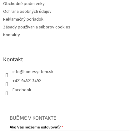
ý
Obchodné podmienky
p
Ochrana osobných údajov
i
s
Reklamačný poriadok
u
Zásady používania súborov cookies
Kontakty
Kontakt
info
@
homesystem.sk
+421948213492
Facebook
BUĎME V KONTAKTE
Ako Vás môžeme oslovovať?