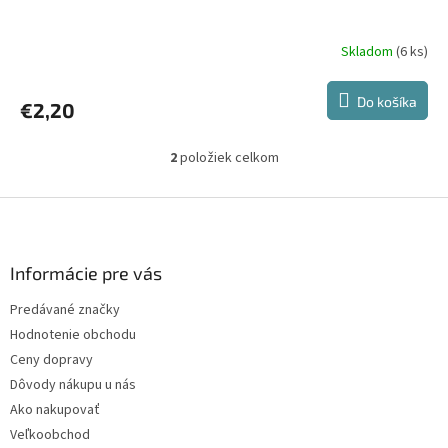
Skladom
(6 ks)
Do košíka
€2,20
2
položiek celkom
O
v
l
Z
á
á
d
p
a
ä
Informácie pre vás
c
t
i
Predávané značky
i
e
Hodnotenie obchodu
p
e
r
Ceny dopravy
v
Dôvody nákupu u nás
k
Ako nakupovať
y
v
Veľkoobchod