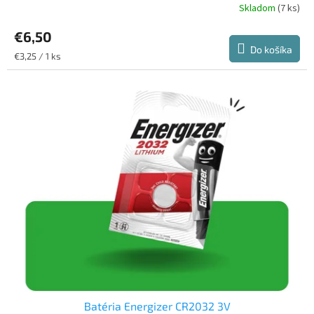
Skladom
(7 ks)
Priemerné
hodnotenie
€6,50
produktu
je
Do košíka
Jednotková
€3,25 / 1 ks
5,0
cena:
z
5
hviezdičiek.
Batéria Energizer CR2032 3V