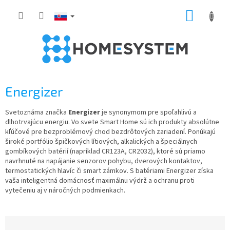
Prejsť
NÁKUP
na
obsah
KOŠÍK
Energizer
Svetoznáma značka
Energizer
je synonymom pre spoľahlivú a
dlhotrvajúcu energiu. Vo svete Smart Home sú ich produkty absolútne
kľúčové pre bezproblémový chod bezdrôtových zariadení. Ponúkajú
široké portfólio špičkových lítiových, alkalických a špeciálnych
gombíkových batérií (napríklad CR123A, CR2032), ktoré sú priamo
navrhnuté na napájanie senzorov pohybu, dverových kontaktov,
termostatických hlavíc či smart zámkov. S batériami Energizer získa
vaša inteligentná domácnosť maximálnu výdrž a ochranu proti
vytečeniu aj v náročných podmienkach.
R