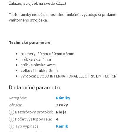
žalúzie, strojček na svetlo č.1,...)
Tieto rámiky nie sú samostatne funkčné, vyžadujú si pridanie
vnútorného strojčeka.
Technické parametre:
rozmery: 80mm x 80mm x 8mm
hrúbka skla: 4mm
hrúbka rámika: 4mm
celková hrúbka: 8mm
výrobca: LIVOLO INTERNATIONAL ELECTRIC LIMITED (CN)
Dodatočné parametre
Kategória
:
Rámiky
Záruka
:
2 roky
?
Bezdrôtový protokol
:
Nie je
?
Počet výstupov relé
:
4
?
Typ vypínača
:
Rámik