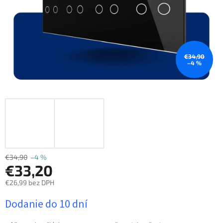
€34,90
–4 %
€34,90
–4 %
€33,20
€26,99 bez DPH
Jednotková
Dodanie do 10 dní
cena: