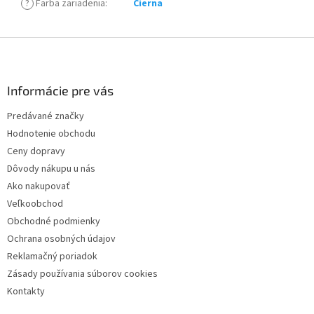
?
Farba zariadenia
:
Cierna
Z
á
p
ä
Informácie pre vás
t
Predávané značky
i
Hodnotenie obchodu
e
Ceny dopravy
Dôvody nákupu u nás
Ako nakupovať
Veľkoobchod
Obchodné podmienky
Ochrana osobných údajov
Reklamačný poriadok
Zásady používania súborov cookies
Kontakty