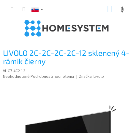
Prejsť
NÁKUP
na
obsah
KOŠÍK
LIVOLO 2C-2C-2C-2C-12 sklenený 4-
rámik čierny
VL-C7-4C2-12
Priemerné
Neohodnotené
Podrobnosti hodnotenia
Značka:
Livolo
hodnotenie
produktu
je
0,0
z
5
hviezdičiek.