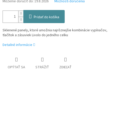
Môžeme doručiť do:
19.8.2026
Možnosti doručenia
Pridať do košíka
Sklenené panely, ktoré umožnia najrôznejšie kombinácie vypínačov,
tlačítok a zásuviek Livolo do jedného celku
Detailné informácie
OPÝTAŤ SA
STRÁŽIŤ
ZDIEĽAŤ