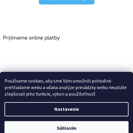
Prijímame online platby
Viac o Smart Home
I Elektrické garniže
Používame cookies, aby sme Vám umožnili pohodlné
prehliadanie webu a vďaka analýze prevádzky webu neustále
zlepšovali jeho funkcie, výkon a použiteľnosť.
Vytvoril Shoptet
Nastavenie
Copyright 2026
HomeSystem.sk
. Všetky práva vyhradené.
Upraviť
Súhlasím
nastavenie cookies