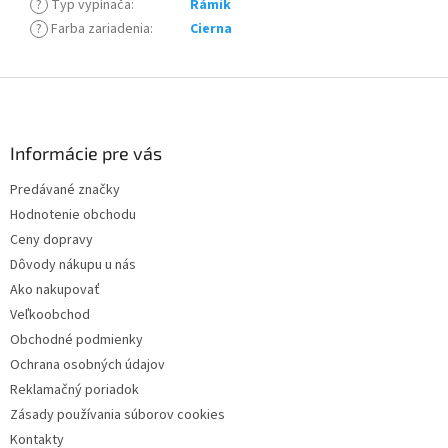
?
Typ vypínača
:
Rámik
?
Farba zariadenia
:
Cierna
Z
á
p
ä
Informácie pre vás
t
Predávané značky
i
Hodnotenie obchodu
e
Ceny dopravy
Dôvody nákupu u nás
Ako nakupovať
Veľkoobchod
Obchodné podmienky
Ochrana osobných údajov
Reklamačný poriadok
Zásady používania súborov cookies
Kontakty