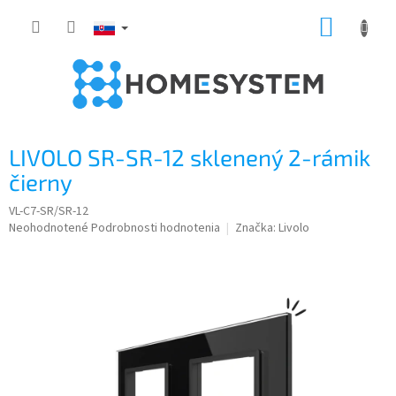
Prejsť
NÁKUP
na
obsah
KOŠÍK
LIVOLO SR-SR-12 sklenený 2-rámik
čierny
VL-C7-SR/SR-12
Priemerné
Neohodnotené
Podrobnosti hodnotenia
Značka:
Livolo
hodnotenie
produktu
je
0,0
z
5
hviezdičiek.