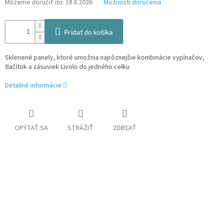
Môžeme doručiť do:
18.8.2026
Možnosti doručenia
Pridať do košíka
Sklenené panely, ktoré umožnia najrôznejšie kombinácie vypínačov,
tlačítok a zásuviek Livolo do jedného celku
Detailné informácie
OPÝTAŤ SA
STRÁŽIŤ
ZDIEĽAŤ