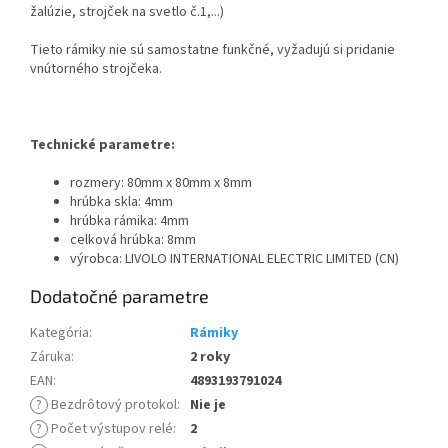
žalúzie, strojček na svetlo č.1,...)
Tieto rámiky nie sú samostatne funkčné, vyžadujú si pridanie
vnútorného strojčeka.
Technické parametre:
rozmery: 80mm x 80mm x 8mm
hrúbka skla: 4mm
hrúbka rámika: 4mm
celková hrúbka: 8mm
výrobca: LIVOLO INTERNATIONAL ELECTRIC LIMITED (CN)
Dodatočné parametre
Kategória
:
Rámiky
Záruka
:
2 roky
EAN
:
4893193791024
?
Bezdrôtový protokol
:
Nie je
?
Počet výstupov relé
:
2