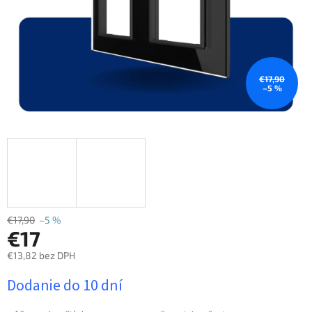
€17,90
–5 %
€17,90
–5 %
€17
€13,82 bez DPH
Jednotková
Dodanie do 10 dní
cena: