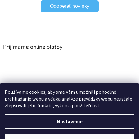
Odoberať novinky
Prijímame online platby
Viac o Smart Home
I Elektrické garniže
Používame cookies, aby sme Vám umožnili pohodlné
prehliadanie webu a vďaka analýze prevádzky webu neustále
zlepšovali jeho funkcie, výkon a použiteľnosť.
Vytvoril Shoptet
Nastavenie
Copyright 2026
HomeSystem.sk
. Všetky práva vyhradené.
Upraviť