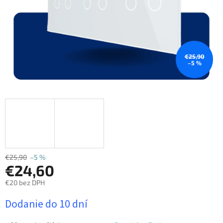
€25,90
–5 %
€25,90
–5 %
€24,60
€20 bez DPH
Jednotková
Dodanie do 10 dní
cena: