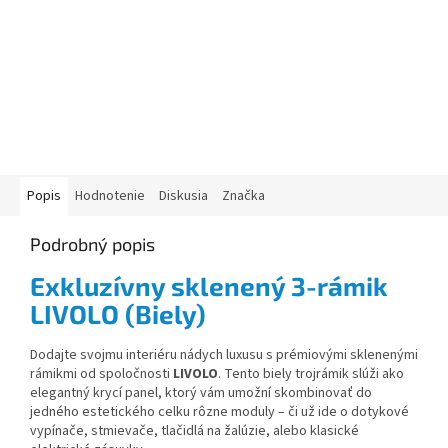
Popis
Hodnotenie
Diskusia
Značka
Podrobný popis
Exkluzívny sklenený 3-rámik
LIVOLO (Biely)
Dodajte svojmu interiéru nádych luxusu s prémiovými sklenenými
rámikmi od spoločnosti
LIVOLO
. Tento biely trojrámik slúži ako
elegantný krycí panel, ktorý vám umožní skombinovať do
jedného estetického celku rôzne moduly – či už ide o dotykové
vypínače, stmievače, tlačidlá na žalúzie, alebo klasické