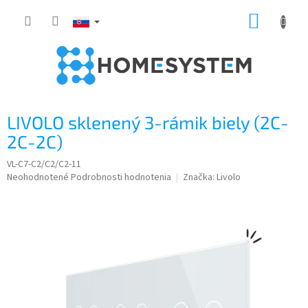
Prejsť
NÁKUP
na
obsah
KOŠÍK
LIVOLO sklenený 3-rámik biely (2C-
2C-2C)
VL-C7-C2/C2/C2-11
Priemerné
Neohodnotené
Podrobnosti hodnotenia
Značka:
Livolo
hodnotenie
produktu
je
0,0
z
5
hviezdičiek.