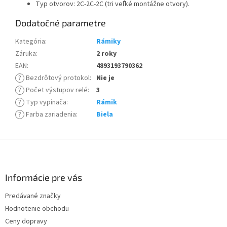
Typ otvorov: 2C-2C-2C (tri veľké montážne otvory).
Dodatočné parametre
Kategória
:
Rámiky
Záruka
:
2 roky
EAN
:
4893193790362
?
Bezdrôtový protokol
:
Nie je
?
Počet výstupov relé
:
3
?
Typ vypínača
:
Rámik
?
Farba zariadenia
:
Biela
Z
á
p
ä
Informácie pre vás
t
Predávané značky
i
Hodnotenie obchodu
e
Ceny dopravy