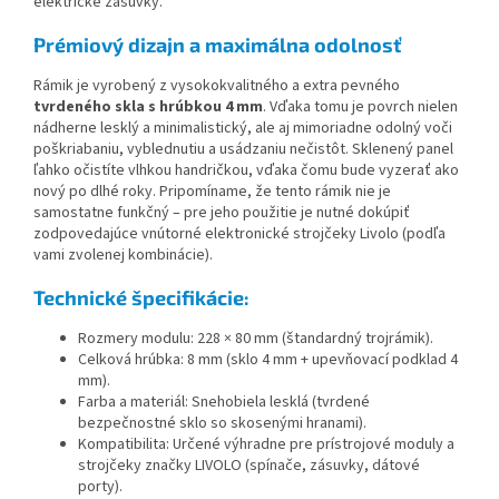
elektrické zásuvky.
Prémiový dizajn a maximálna odolnosť
Rámik je vyrobený z vysokokvalitného a extra pevného
tvrdeného skla s hrúbkou 4 mm
. Vďaka tomu je povrch nielen
nádherne lesklý a minimalistický, ale aj mimoriadne odolný voči
poškriabaniu, vyblednutiu a usádzaniu nečistôt. Sklenený panel
ľahko očistíte vlhkou handričkou, vďaka čomu bude vyzerať ako
nový po dlhé roky. Pripomíname, že tento rámik nie je
samostatne funkčný – pre jeho použitie je nutné dokúpiť
zodpovedajúce vnútorné elektronické strojčeky Livolo (podľa
vami zvolenej kombinácie).
Technické špecifikácie:
Rozmery modulu: 228 × 80 mm (štandardný trojrámik).
Celková hrúbka: 8 mm (sklo 4 mm + upevňovací podklad 4
mm).
Farba a materiál: Snehobiela lesklá (tvrdené
bezpečnostné sklo so skosenými hranami).
Kompatibilita: Určené výhradne pre prístrojové moduly a
strojčeky značky LIVOLO (spínače, zásuvky, dátové
porty).