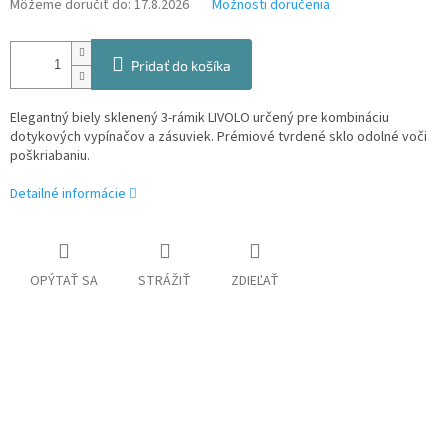
Môžeme doručiť do:
17.8.2026
Možnosti doručenia
Pridať do košíka
Elegantný biely sklenený 3-rámik LIVOLO určený pre kombináciu
dotykových vypínačov a zásuviek. Prémiové tvrdené sklo odolné voči
poškriabaniu.
Detailné informácie
OPÝTAŤ SA
STRÁŽIŤ
ZDIEĽAŤ