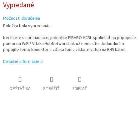
Jednotková
Vypredané
cena:
Možnosti doručenia
Položka bola vypredaná…
Nechcete sa pri riadiacej jednotke FIBARO HC3L spoliehať na pripojenie
pomocou WiFi? Vďaka HubNetworkLink už nemusíte. Jednoducho
pripojíte tento konektor a vďaka tomu získate vstup na R45 kábel.
Detailné informácie
OPÝTAŤ SA
STRÁŽIŤ
ZDIEĽAŤ