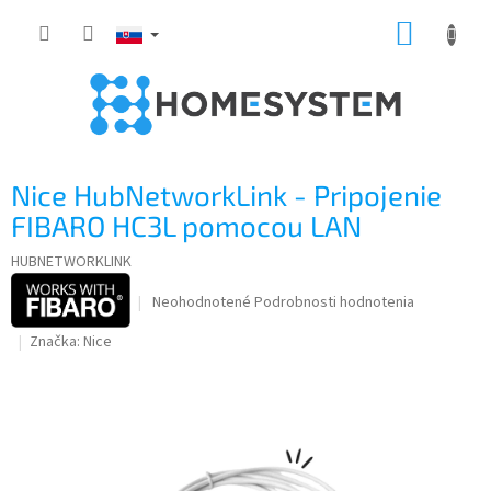
Prejsť
NÁKUP
na
obsah
KOŠÍK
Nice HubNetworkLink - Pripojenie
FIBARO HC3L pomocou LAN
HUBNETWORKLINK
Priemerné
Neohodnotené
Podrobnosti hodnotenia
hodnotenie
Značka:
Nice
produktu
je
0,0
z
5
hviezdičiek.