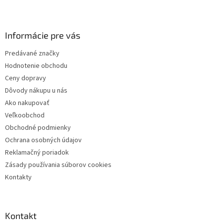
Z
á
p
ä
Informácie pre vás
t
Predávané značky
i
Hodnotenie obchodu
e
Ceny dopravy
Dôvody nákupu u nás
Ako nakupovať
Veľkoobchod
Obchodné podmienky
Ochrana osobných údajov
Reklamačný poriadok
Zásady používania súborov cookies
Kontakty
Kontakt