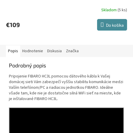
Skladom
(5 ks)
Priemerné
hodnotenie
produktu
€109
Do košíka
je
5,0
z
5
hviezdičiek.
Popis
Hodnotenie
Diskusia
Značka
Podrobný popis
Pripojenie FIBARO HC3L pomocou dátového kábla k Vašej
domácej sieti Vám zabezpečí vyššiu stabilitu komunikácie medzi
Vaším telefónom/PC a riadiacou jednotkou FIBARO. Ideálne
všade tam, kde nie je dostatočne silná WiFi sieť na mieste, kde
je inštalované FIBARO HC3L.