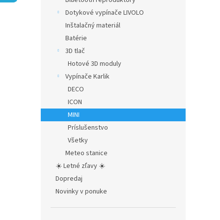
Bluetooth reproduktory
hviezdič
Dotykové vypínače LIVOLO
Inštalačný materiál
Batérie
3D tlač
Hotové 3D moduly
Vypínače Karlik
DECO
ICON
MINI
Príslušenstvo
Všetky
Meteo stanice
☀️ Letné zľavy ☀️
Dopredaj
Novinky v ponuke