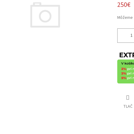
iek.
250€
Môžeme d
TLAČ