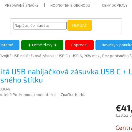
PREDÁVANÉ ZNAČKY
HODNOTENIE OBCHODU
CENY DOPRAVY
HĽADAŤ
Ostatné
☀️ Letné zľavy ☀️
Dopredaj
Novinky v ponuk
Dvojitá USB nabíjačková zásuvka USB C + USB A, 20W max., Bez popisného š
itá USB nabíjačková zásuvka USB C + 
sného štítku
BBO-8
né
notené
Podrobnosti hodnotenia
Značka:
Karlik
nie
€41
u
€33,53 
Jednotk
Centr
cena: