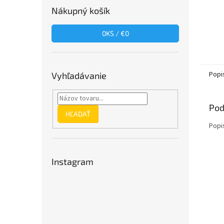
Nákupný košík
0
KS /
€0
Popi
Vyhľadávanie
Pod
HĽADAŤ
Popi
Instagram