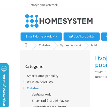
Prejsť
info@homesystem.sk
na
obsah
Smart Home produkty
WiFi/LAN produkty
Domov
Ostatné
Vypínače Karlik
MINI
B
Dvoj
o
Preskočiť
č
popi
Kategórie
kategórie
n
29MCUS
ý
Smart Home produkty
Priemer
Neohod
p
hodnote
WiFi/LAN produkty
a
produkt
Ostatné
n
je
e
Ventil na vodu
0,0
z
l
Smart radiátorové hlavice
5