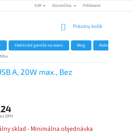
EUR
Slovenčina
DÔVODY NÁKUPU U NÁS
AKO NAKUPOVAŤ
Prihlásenie
VEĽKOOBCHOD
NÁKUPNÝ
Prázdny košík
KOŠÍK
e
Elektrické garniže na mieru
Blog
Reklamácie a vráte
títku
USB A, 20W max., Bez
,24
bez DPH
ová
álny sklad - Minimálna objednávka