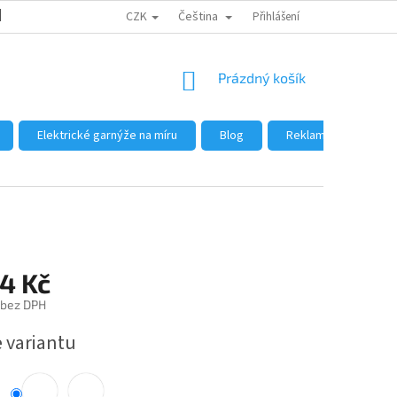
CZK
Čeština
DŮVODY NÁKUPU U NÁS
JAK NAKUPOVAT
Přihlášení
VELKOOBCHOD
NÁKUPNÍ
Prázdný košík
KOŠÍK
Elektrické garnýže na míru
Blog
Reklamace a vrácení
4 Kč
 bez DPH
e variantu