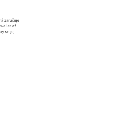
erá zaručuje
weller až
y se jej