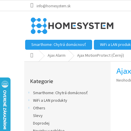
Přejít
info@homesystem.sk
na
obsah
Smarthome: Chytrá domácnosť
WiFi a LAN produk
Domů
Ajax Alarm
Ajax MotionProtect (Černý)
P
Ajax
o
Přeskočit
s
Průměr
Neohod
Kategorie
kategorie
t
hodnoce
r
produkt
Smarthome: Chytrá domácnosť
a
je
WiFi a LAN produkty
0,0
n
z
Others
n
5
í
Slevy
hvězdič
p
Doprodej
a