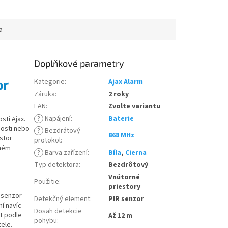
a
Doplňkové parametry
or
Kategorie
:
Ajax Alarm
Záruka
:
2 roky
EAN
:
Zvolte variantu
?
Napájení
:
Baterie
ti Ajax.
nosti nebo
?
Bezdrátový
868 MHz
ostor
protokol
:
rném
?
Barva zařízení
:
Bíla
,
Cierna
Typ detektora
:
Bezdrôtový
Vnútorné
Použitie
:
priestory
 senzor
Detekčný element
:
PIR senzor
í navíc
Dosah detekcie
st podle
Až 12 m
pohybu
:
ele.