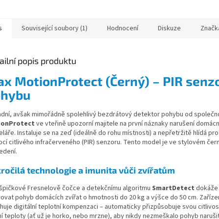
s
Související soubory (1)
Hodnocení
Diskuze
Značk
ailní popis produktu
ax MotionProtect (Černý) – PIR senz
ohybu
adní, avšak mimořádně spolehlivý bezdrátový detektor pohybu od společnos
ionProtect
ve vteřině upozorní majitele na první náznaky narušení domác
láře. Instaluje se na zeď (ideálně do rohu místnosti) a nepřetržitě hlídá pr
cí citlivého infračerveného (PIR) senzoru. Tento model je ve stylovém če
edení.
ročilá technologie a imunita vůči zvířatům
 špičkové Fresnelově čočce a detekčnímu algoritmu
SmartDetect
dokáže
rovat pohyb domácích zvířat o hmotnosti do 20 kg a výšce do 50 cm. Zařízen
huje digitální teplotní kompenzaci – automaticky přizpůsobuje svou citlivo
ní teploty (ať už je horko, nebo mrzne), aby nikdy nezmeškalo pohyb narušit