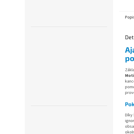
Popi
Det
Aj
p
Zákl
Mot
kance
pomo
prov
Pok
Díky
igno
obsa
okol