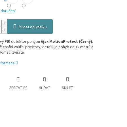
 doručení
Přidat do košíku
vý PIR detektor pohybu
Ajax MotionProtect (Černý)
.
ě chrání vnitřní prostory, detekuje pohyb do 12 metrů a
domácí zvířata.
informace
ZEPTAT SE
HLÍDAT
SDÍLET