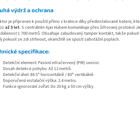
uhá výdrž a ochrana
tor je připraven k použití přímo z krabice díky předinstalované baterii, kt
voz
až 5 let
. S centrálním Ajax Hubem komunikuje přes šifrovaný protokol Je
zdálenost 1 700 metrů. Obsahuje zabudovaný tamper kontakt, takže pokud b
j pokusil ze zdi strhnout, okamžitě se spustí sabotážní poplach.
hnické specifikace:
Detekční element: Pasivní infračervený (PIR) senzor.
Dosah detekce pohybu: Až 12 metrů.
Detekční úhel: 88.5° horizontálně / 80° vertikálně.
Doporučená instalační výška: 2.4 metru.
Funkce ignorování zvířat: Do 20 kg a 50 cm výšky.