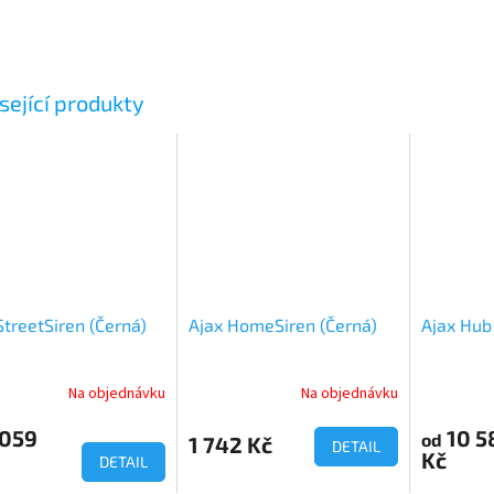
sející produkty
StreetSiren (Černá)
Ajax HomeSiren (Černá)
Ajax Hub 
Na objednávku
Na objednávku
 059
10 5
od
1 742 Kč
DETAIL
Kč
DETAIL