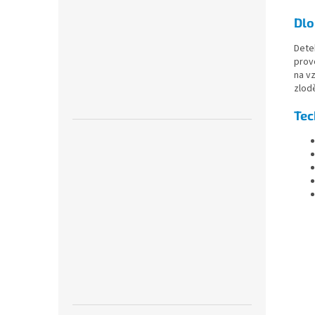
Dlo
Detek
pro
na v
zlodě
Tec