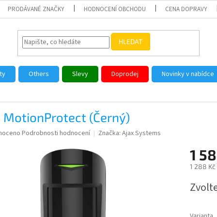
PRODÁVANÉ ZNAČKY
HODNOCENÍ OBCHODU
CENA DOPRAVY
HLEDAT
ty
Others
Slevy
Doprodej
Novinky v nabídce
 MotionProtect (Černý)
né
noceno
Podrobnosti hodnocení
Značka:
Ajax Systems
ní
1 58
u
1 288 Kč
Měrná
Zvolt
cena:
ek.
Varianta