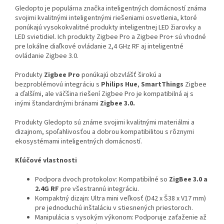
Gledopto je populárna značka inteligentných domácností známa
svojimi kvalitnými inteligentnými riešeniami osvetlenia, ktoré
ponúkajú vysokokvalitné produkty inteligentnej LED žiarovky a
LED svietidiel. Ich produkty Zigbee Pro a Zigbee Pro+ sú vhodné
pre lokálne diaľkové ovládanie 2,4 GHz RF aj inteligentné
ovládanie Zigbee 3.0.
Produkty
Zigbee Pro
ponúkajú obzvlášť širokú a
bezproblémovú integráciu s
Philips Hue
,
SmartThings
Zigbee
a ďalšími, ale väčšina riešení Zigbee Pro je kompatibilná aj s
inými štandardnými bránami
Zigbee 3.0.
Produkty Gledopto sú známe svojimi kvalitnými materiálmi a
dizajnom, spoľahlivosťou a dobrou kompatibilitou s rôznymi
ekosystémami inteligentných domácností.
Kľúčové vlastnosti
Podpora dvoch protokolov: Kompatibilné so
ZigBee 3.0 a
2.4G RF
pre všestrannú integráciu.
Kompaktný dizajn: Ultra mini veľkosť (D42 x Š38 x V17 mm)
pre jednoduchú inštaláciu v stiesnených priestoroch.
Manipulácia s vysokým výkonom: Podporuje zaťaženie až