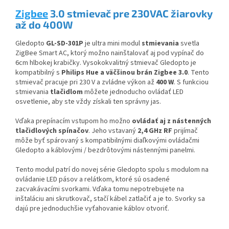
Zigbee
3.0 stmievač pre 230VAC žiarovky
až do 400W
Gledopto
GL-SD-301P
je ultra mini modul
stmievania
svetla
ZigBee Smart AC, ktorý možno nainštalovať aj pod vypínač do
6cm hlbokej krabičky. Vysokokvalitný stmievač Gledopto je
kompatibilný s
Philips Hue a väčšinou brán Zigbee 3.0
. Tento
stmievač pracuje pri 230 V a zvládne výkon až
400 W
. S funkciou
stmievania
tlačidlom
môžete jednoducho ovládať LED
osvetlenie, aby ste vždy získali ten správny jas.
Vďaka prepínacím vstupom ho možno
ovládať aj z nástenných
tlačidlových spínačov
. Jeho vstavaný
2,4 GHz RF
prijímač
môže byť spárovaný s kompatibilnými diaľkovými ovládačmi
Gledopto a káblovými / bezdrôtovými nástennými panelmi.
Tento modul patrí do novej série Gledopto spolu s modulom na
ovládanie LED pásov a relátkom, ktoré sú osadené
zacvakávacími svorkami. Vďaka tomu nepotrebujete na
inštaláciu ani skrutkovač, stačí kábel zatlačiť a je to. Svorky sa
dajú pre jednoduchšie vyťahovanie káblov otvoriť.