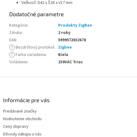
Veľkosť: D42 x Š38 x V17 mm
Dodatočné parametre
Kategória
:
Produkty ZigBee
Záruka
:
2 roky
EAN
:
5999572032678
?
Bezdrôtový protokol
:
Zigbee
?
Farba zariadenia
:
Biela
Ovládanie
:
230VAC Triac
Z
á
p
ä
Informácie pre vás
t
Predávané značky
i
Hodnotenie obchodu
e
Ceny dopravy
Dôvody nákupu u nás