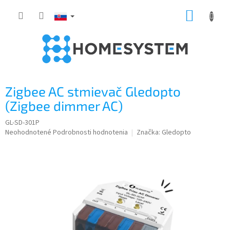
Prejsť
NÁKUP
na
obsah
KOŠÍK
Zigbee AC stmievač Gledopto
(Zigbee dimmer AC)
GL-SD-301P
Priemerné
Neohodnotené
Podrobnosti hodnotenia
Značka:
Gledopto
hodnotenie
produktu
je
0,0
z
5
hviezdičiek.