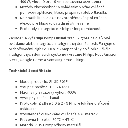
400 W, vhodné pre rôzne nastavenia osvetlenia.
Metódy viacnásobného ovládania: Možno ovládať
pomocou aplikácie, hlasu, prepínača alebo tlačidla.
Kompatibilita s Alexa: Bezproblémová spolupráca s
Alexou pre hlasovo ovládané stmievanie.
Protokoly a integrácie inteligentnej domácnosti
Zariadenie vyžaduje kompatibilnú bránu Zigbee na diaľkové
ovládanie alebo integráciu inteligentnej domácnosti. Funguje s
rozbočovačmi Zigbee 3.0 a je kompatibilný so širokou škálou
inteligentných domácich systémov vrátane Philips Hue, Amazon
Alexa, Google Home a Samsung SmartThings.
Technické špecifikácie
Model produktu: GL-SD-301P
Vstupné napätie: 100-240V AC
Maximálny záťažový výkon: 400W
Výstupný kanál: 1 kanál
Protokoly: ZigBee 3.0 & 2.4G RF pre lokálne diaľkové
ovládanie
Vzdialenosť diaľkového ovládača: ≥30 metrov
Pracovná teplota: -20 ℃ ~ 45 ℃
Materiál: ABS Protipožiarny materiál