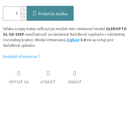
Pridať do košíka
Vďaka svojej malej veľkosti je možné mini stmievací modul
GLEDOPTO
GL-SD-301P
nainštalovať za nástenné tlačidlové vypínače v nástennej
rozvodnej krabici. Modul stmievania
Zigbee
3.0
má aj vstup pre
tlačidlové spínače.
Detailné informácie
OPÝTAŤ SA
STRÁŽIŤ
ZDIEĽAŤ