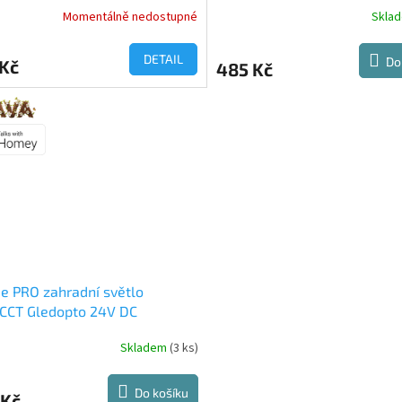
Momentálně nedostupné
Skla
DETAIL
Do
 Kč
485 Kč
e PRO zahradní světlo
CCT Gledopto 24V DC
Skladem
(3 ks)
Do košíku
 Kč