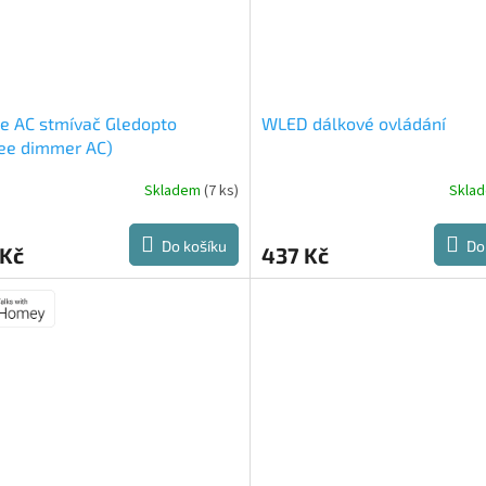
e AC stmívač Gledopto
WLED dálkové ovládání
ee dimmer AC)
Skladem
(7 ks)
Skla
Do košíku
Do
 Kč
437 Kč