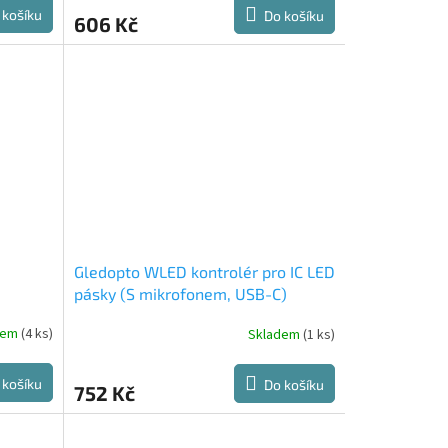
 košíku
Do košíku
606 Kč
Gledopto WLED kontrolér pro IC LED
pásky (S mikrofonem, USB-C)
dem
(4 ks)
Skladem
(1 ks)
 košíku
Do košíku
752 Kč