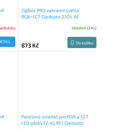
vé
ZigBee PRO zahradní světlo
RGB+CCT Gledopto 230V AC
jednávku
Skladem
(2 ks)
DETAIL
Do košíku
873 Kč
ové
Panelový ovladač pro RGB a CCT
LED pásky (2.4G RF) Gledopto