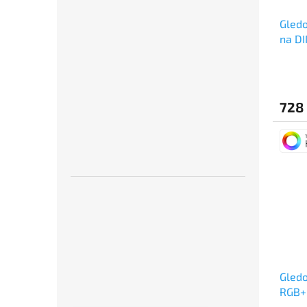
Gledo
na DI
728
Gledo
RGB+