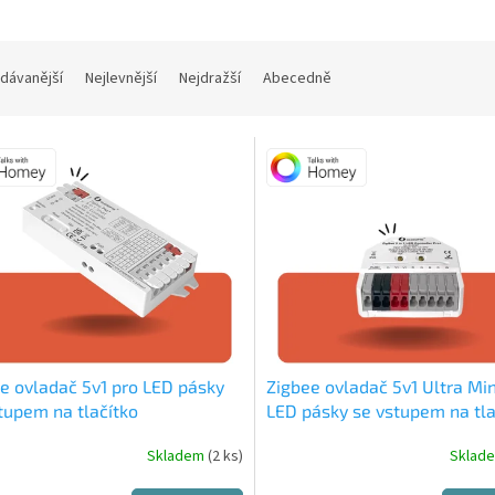
dávanější
Nejlevnější
Nejdražší
Abecedně
e ovladač 5v1 pro LED pásky
Zigbee ovladač 5v1 Ultra Min
tupem na tlačítko
LED pásky se vstupem na tla
Skladem
(2 ks)
Sklad
rné
cení