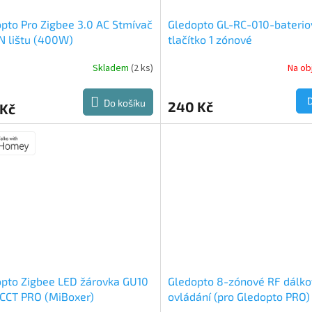
pto Pro Zigbee 3.0 AC Stmívač
Gledopto GL-RC-010-baterio
N lištu (400W)
tlačítko 1 zónové
Skladem
(2 ks)
Na ob
Do košíku
240 Kč
 Kč
pto Zigbee LED žárovka GU10
Gledopto 8-zónové RF dálk
CCT PRO (MiBoxer)
ovládání (pro Gledopto PRO)