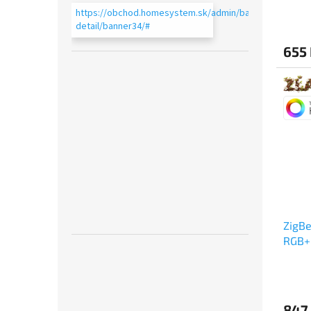
https://obchod.homesystem.sk/admin/bannery-
detail/banner34/#
655
ZigBe
RGB+
847