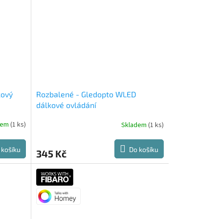
kový
Rozbalené - Gledopto WLED
dálkové ovládání
dem
(1 ks)
Skladem
(1 ks)
 košíku
Do košíku
345 Kč