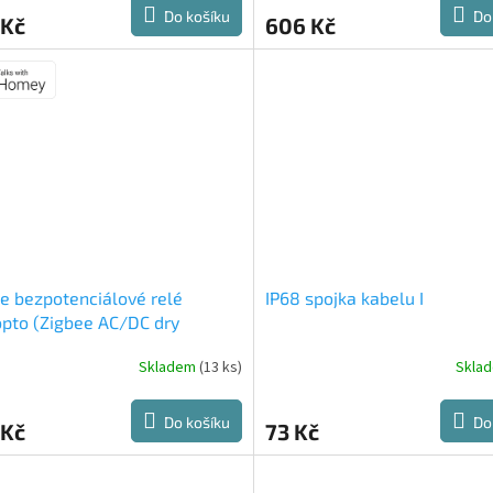
ktu
Do košíku
Do
 Kč
606 Kč
ček.
e bezpotenciálové relé
IP68 spojka kabelu I
pto (Zigbee AC/DC dry
ct relay)
Skladem
(13 ks)
Skla
Do košíku
Do
 Kč
73 Kč