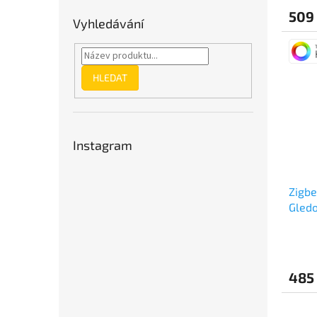
produ
509
je
Vyhledávání
5,0
z
5
hvězdi
HLEDAT
Instagram
Zigbe
Gledo
conta
485