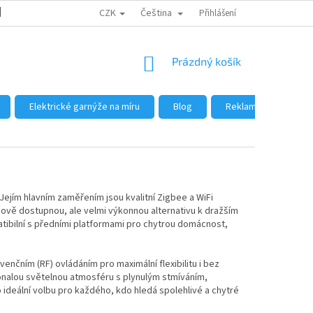
CZK
Čeština
DŮVODY NÁKUPU U NÁS
JAK NAKUPOVAT
Přihlášení
VELKOOBCHOD
NÁKUPNÍ
Prázdný košík
KOŠÍK
Elektrické garnýže na míru
Blog
Reklamace a vrácení
. Jejím hlavním zaměřením jsou kvalitní Zigbee a WiFi
enově dostupnou, ale velmi výkonnou alternativu k dražším
ibilní s předními platformami pro chytrou domácnost,
enčním (RF) ovládáním pro maximální flexibilitu i bez
onalou světelnou atmosféru s plynulým stmíváním,
ideální volbu pro každého, kdo hledá spolehlivé a chytré