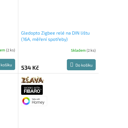
Gledopto Zigbee relé na DIN lištu
(16A, měření spotřeby)
dem
(2 ks)
Skladem
(2 ks)
 košíku
Do košíku
534 Kč