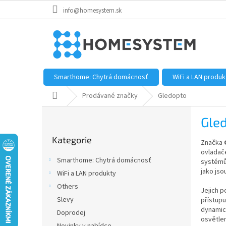
Přejít
info@homesystem.sk
na
obsah
Smarthome: Chytrá domácnosť
WiFi a LAN produk
Domů
Prodávané značky
Gledopto
P
Gle
o
Přeskočit
s
Kategorie
kategorie
Značka
t
ovladače
r
Smarthome: Chytrá domácnosť
systémů
a
jako js
WiFi a LAN produkty
n
Others
n
Jejich p
í
Slevy
přístup
dynamick
p
Doprodej
osvětlen
a