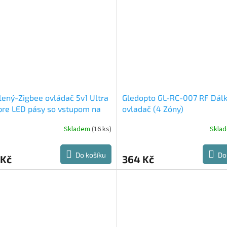
ený-Zigbee ovládač 5v1 Ultra
Gledopto GL-RC-007 RF Dál
pre LED pásy so vstupom na
ovladač (4 Zóny)
tko
Odbalený, ale levnější
Skladem
(16 ks)
Skla
Do košíku
Do
 Kč
364 Kč