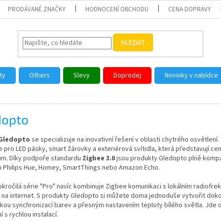
PRODÁVANÉ ZNAČKY
HODNOCENÍ OBCHODU
CENA DOPRAVY
HLEDAT
ty
Others
Slevy
Doprodej
Novinky v nabídce
dopto
Gledopto
se specializuje na inovativní řešení v oblasti chytrého osvětlení
 pro LED pásky, smart žárovky a exteriérová svítidla, která představují c
m. Díky podpoře standardu
Zigbee 3.0
jsou produkty Gledopto plně kompat
ou Philips Hue, Homey, SmartThings nebo Amazon Echo.
okročilá série "Pro" navíc kombinuje Zigbee komunikaci s lokálním radiofrekv
u na internet. S produkty Gledopto si můžete doma jednoduše vytvořit dok
ou synchronizací barev a přesným nastavením teploty bílého světla. Jde o 
í s rychlou instalací.