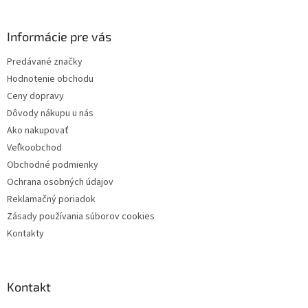
á
p
ä
Informácie pre vás
t
Predávané značky
i
Hodnotenie obchodu
e
Ceny dopravy
Dôvody nákupu u nás
Ako nakupovať
Veľkoobchod
Obchodné podmienky
Ochrana osobných údajov
Reklamačný poriadok
Zásady používania súborov cookies
Kontakty
Kontakt