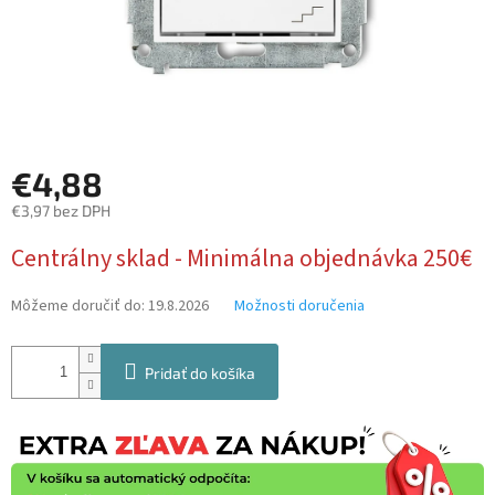
€4,88
€3,97 bez DPH
Jednotková
Centrálny sklad - Minimálna objednávka 250€
cena:
Môžeme doručiť do:
19.8.2026
Možnosti doručenia
Pridať do košíka