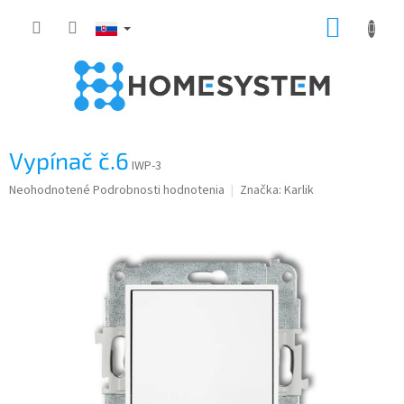
Prejsť
NÁKUP
na
obsah
KOŠÍK
Vypínač č.6
IWP-3
Priemerné
Neohodnotené
Podrobnosti hodnotenia
Značka:
Karlik
hodnotenie
produktu
je
0,0
z
5
hviezdičiek.