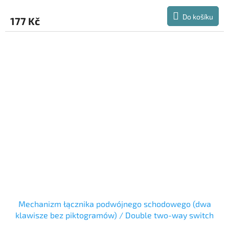
Do košíku
177 Kč
Mechanizm łącznika podwójnego schodowego (dwa
klawisze bez piktogramów) / Double two-way switch
mechanism (double push button without pictograms) /