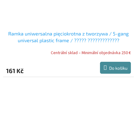
Ramka uniwersalna pięciokrotna z tworzywa / 5-gang
universal plastic frame / ????? ?????????????
??????????? ?? ??????????
Centrální sklad – Minimální objednávka 250 €
Do košíku
161 Kč