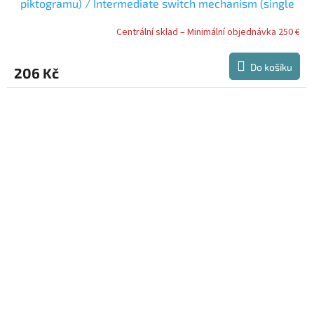
piktogramu) / Intermediate switch mechanism (single
push button without pictogram) / ????????
Centrální sklad – Minimální objednávka 250 €
????????????? ??????????? (?????????????, ???
???????????)
Do košíku
206 Kč