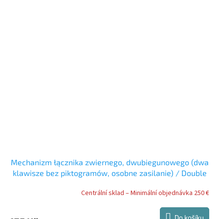
Mechanizm łącznika zwiernego, dwubiegunowego (dwa
klawisze bez piktogramów, osobne zasilanie) / Double
push button switch mechanism (double push button
Centrální sklad – Minimální objednávka 250 €
without pictograms, separate power supply) / ????????
????????????? ?????????? ??????????? (?????
Do košíku