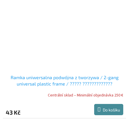
Ramka uniwersalna podwójna z tworzywa / 2-gang
universal plastic frame / ????? ?????????????
??????????? ?? ??????????
Centrální sklad – Minimální objednávka 250 €
Do košíku
43 Kč