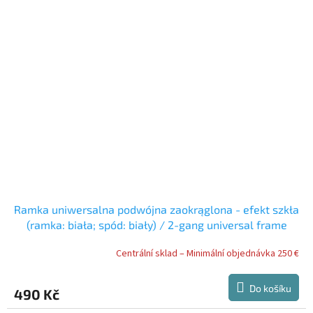
Ramka uniwersalna podwójna zaokrąglona - efekt szkła
(ramka: biała; spód: biały) / 2-gang universal frame
with rounded edges - glass effect (frame: white; rear:
Centrální sklad – Minimální objednávka 250 €
white) / ????????????? ??????? ???????????? ????? -
?????? ?????? (?????: ?????; ???: ???
Do košíku
490 Kč