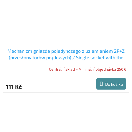
Mechanizm gniazda pojedynczego z uziemieniem 2P+Z
(przesłony torów prądowych) / Single socket with the
2P+Z earth mechanism (with increased contact
Centrální sklad – Minimální objednávka 250 €
protection/shutter) / ???????? ????????? ??????? ?
??????????? 2P+Z (? ????????? ????????)
Do košíku
111 Kč