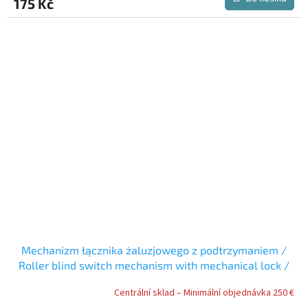
175 Kč
Mechanizm łącznika żaluzjowego z podtrzymaniem /
Roller blind switch mechanism with mechanical lock /
???????? ?????????????? ?????????? ??????????? ??????
Centrální sklad – Minimální objednávka 250 €
? ?????????