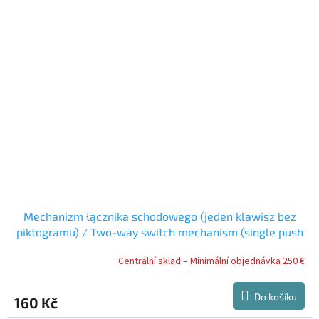
Mechanizm łącznika schodowego (jeden klawisz bez
piktogramu) / Two-way switch mechanism (single push
button without pictogram) / ???????? ??????????????
Centrální sklad – Minimální objednávka 250 €
????????????? (?????????????, ??? ???????????)
Do košíku
160 Kč