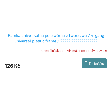
Ramka uniwersalna poczwórna z tworzywa / 4-gang
universal plastic frame / ????? ?????????????
?????????????? ?? ??????????
Centrální sklad – Minimální objednávka 250 €
Do košíku
126 Kč