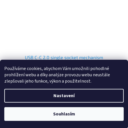
USB C-C 2.0 single socket mechanism
Používáme cookies, abychom Vám umožnili pohodlné
prohlížení webu a díky analýze provozu webu neustále
Centrální sklad – Minimální objednávka 250 €
zlepšovali jeho funkce, výkon a použitelnost.
Do košíku
859 Kč
Nastavení
Souhlasím