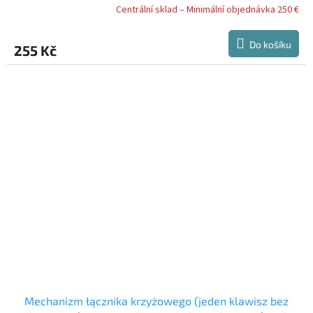
Centrální sklad – Minimální objednávka 250 €
???????? ?????????????? ????????????? (?????????????,
??? ???????????)
Do košíku
255 Kč
Mechanizm łącznika krzyżowego (jeden klawisz bez