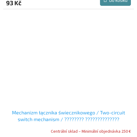
Do košíku
93 Kč
Mechanizm łącznika świecznikowego / Two-circuit
switch mechanism / ???????? ??????????????
???????????
Centrální sklad – Minimální objednávka 250 €