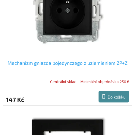
r
u
o
k
d
t
u
ů
k
t
ů
Mechanizm gniazda pojedynczego z uziemieniem 2P+Z
Centrální sklad – Minimální objednávka 250 €
Do košíku
147 Kč