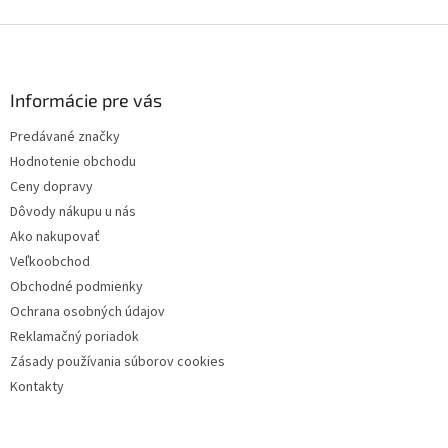
Z
á
p
ä
Informácie pre vás
t
Predávané značky
i
Hodnotenie obchodu
e
Ceny dopravy
Dôvody nákupu u nás
Ako nakupovať
Veľkoobchod
Obchodné podmienky
Ochrana osobných údajov
Reklamačný poriadok
Zásady používania súborov cookies
Kontakty