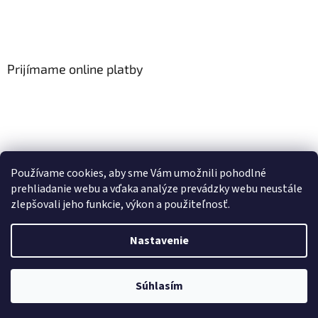
Prijímame online platby
Viac o Smart Home
I Elektrické garniže
Používame cookies, aby sme Vám umožnili pohodlné
prehliadanie webu a vďaka analýze prevádzky webu neustále
zlepšovali jeho funkcie, výkon a použiteľnosť.
Vytvoril Shoptet
Nastavenie
Copyright 2026
HomeSystem.sk
. Všetky práva vyhradené.
Upraviť
Súhlasím
nastavenie cookies