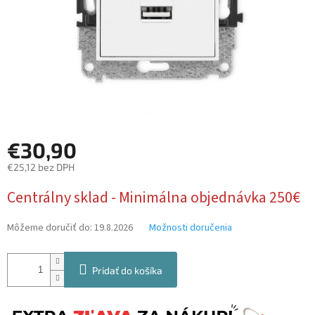
€30,90
€25,12 bez DPH
Jednotková
Centrálny sklad - Minimálna objednávka 250€
cena:
Môžeme doručiť do:
19.8.2026
Možnosti doručenia
Pridať do košíka