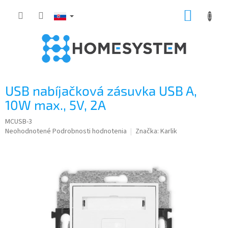
Prejsť
NÁKUP
na
obsah
KOŠÍK
USB nabíjačková zásuvka USB A,
10W max., 5V, 2A
MCUSB-3
Priemerné
Neohodnotené
Podrobnosti hodnotenia
Značka:
Karlik
hodnotenie
produktu
je
0,0
z
5
hviezdičiek.