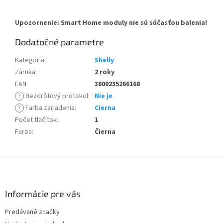
Upozornenie: Smart Home moduly nie sú súčasťou balenia!
Dodatočné parametre
Kategória
:
Shelly
Záruka
:
2 roky
EAN
:
3800235266168
?
Bezdrôtový protokol
:
Nie je
?
Farba zariadenia
:
Cierna
Počet tlačítok
:
1
Farba
:
Čierna
Z
á
p
ä
Informácie pre vás
t
Predávané značky
i