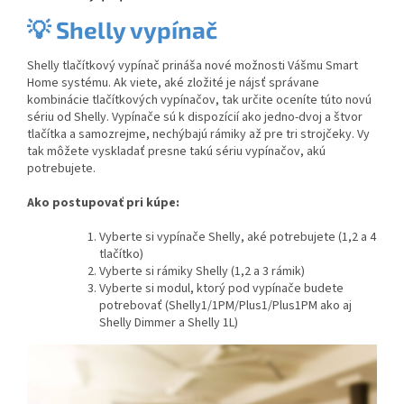
💡
Shelly vypínač
Shelly tlačítkový vypínač prináša nové možnosti Vášmu Smart
Home systému. Ak viete, aké zložité je nájsť správane
kombinácie tlačítkových vypínačov, tak určite oceníte túto novú
sériu od Shelly. Vypínače sú k dispozícií ako jedno-dvoj a štvor
tlačítka a samozrejme, nechýbajú rámiky až pre tri strojčeky. Vy
tak môžete vyskladať presne takú sériu vypínačov, akú
potrebujete.
Ako postupovať pri kúpe:
Vyberte si vypínače Shelly, aké potrebujete (1,2 a 4
tlačítko)
Vyberte si rámiky Shelly (1,2 a 3 rámik)
Vyberte si modul, ktorý pod vypínače budete
potrebovať (Shelly1/1PM/Plus1/Plus1PM ako aj
Shelly Dimmer a Shelly 1L)