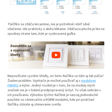
Tlačítko sa stláča len jemne, nie je potrebné robiť silné
stlačenie. Ide prakticky o akési klikanie. Stláčacia plocha je len na
spodnej strane tam, kde je vyobrazená guľka.
Nepoužívate systém Shelly, no tieto tlačítka sa Vám aj tak páčia?
Žiaden problém. Vypínače je možné používať aj s
modulymi
FIBARO
a inými. Jediný rozdiel je v tom, že na moduly iných
značiek nie je v balení predpripravený úchyt. To však nebráni v
ich používaniu. Výhodou týchto tlačítok je naozaj jednoduché
použitie so stmievačmi a RGBW modulmi, kde pri podržaní
tlačítka získate aj stmievanie svetla.