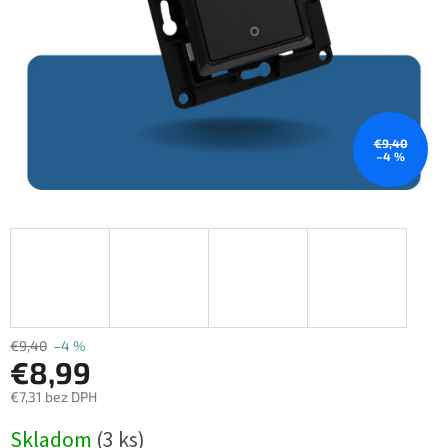
€9,40
–4 %
€9,40
–4 %
€8,99
€7,31 bez DPH
Jednotková
Skladom
(3 ks)
cena: