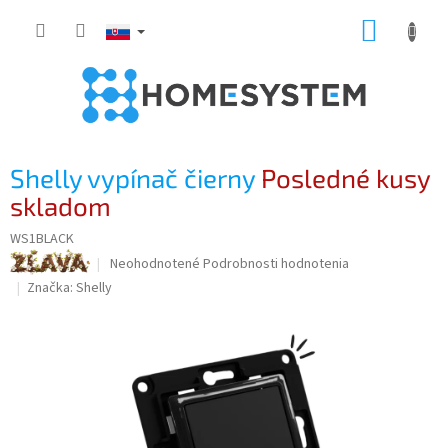
Prejsť
NÁKUP
na
obsah
KOŠÍK
Shelly vypínač čierny
Posledné kusy
skladom
WS1BLACK
Priemerné
Neohodnotené
Podrobnosti hodnotenia
hodnotenie
Značka:
Shelly
produktu
je
0,0
z
5
hviezdičiek.