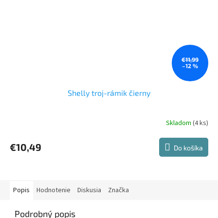
€11,99
–12 %
Shelly troj-rámik čierny
Skladom
(4 ks)
€10,49
Do košíka
Popis
Hodnotenie
Diskusia
Značka
Podrobný popis