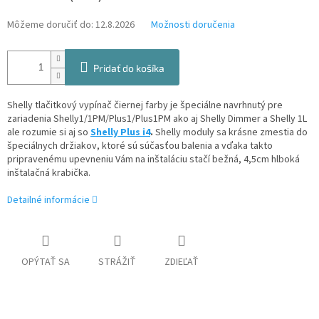
Môžeme doručiť do:
12.8.2026
Možnosti doručenia
Pridať do košíka
Shelly tlačitkový vypínač čiernej farby je špeciálne navrhnutý pre
zariadenia Shelly1/1PM/Plus1/Plus1PM ako aj Shelly Dimmer a Shelly 1L
ale rozumie si aj so
Shelly Plus i4
.
Shelly moduly sa krásne zmestia do
špeciálnych držiakov, ktoré sú súčasťou balenia a vďaka takto
pripravenému upevneniu Vám na inštaláciu stačí bežná, 4,5cm hlboká
inštalačná krabička.
Detailné informácie
OPÝTAŤ SA
STRÁŽIŤ
ZDIEĽAŤ