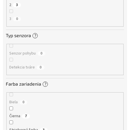
2
3
3
0
Typ senzora
?
Senzor pohybu
0
Detekcia tváre
0
Farba zariadenia
?
Biela
0
Čierna
7
Strieborná farba
3