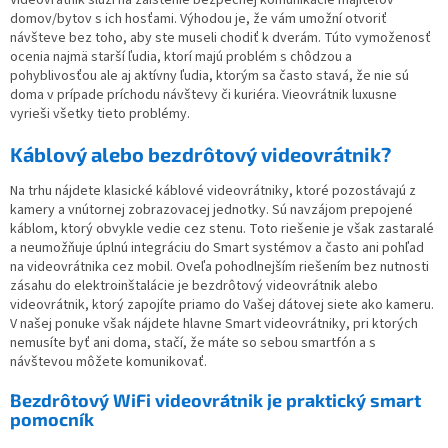
Videovrátnik slúži na zaistenie bezpečnej komunikácie majiteľov
á
domov/bytov s ich hosťami. Výhodou je, že vám umožní otvoriť
d
návšteve bez toho, aby ste museli chodiť k dverám. Túto vymoženosť
a
ocenia najmä starší ľudia, ktorí majú problém s chôdzou a
c
pohyblivosťou ale aj aktívny ľudia, ktorým sa často stavá, že nie sú
i
doma v prípade príchodu návštevy či kuriéra. Vieovrátnik luxusne
e
vyrieši všetky tieto problémy.
p
r
Káblový alebo bezdrôtový videovrátnik?
v
k
Na trhu nájdete klasické káblové videovrátniky, ktoré pozostávajú z
y
kamery a vnútornej zobrazovacej jednotky. Sú navzájom prepojené
v
káblom, ktorý obvykle vedie cez stenu. Toto riešenie je však zastaralé
ý
a neumožňuje úplnú integráciu do Smart systémov a často ani pohľad
p
na videovrátnika cez mobil. Oveľa pohodlnejším riešením bez nutnosti
i
zásahu do elektroinštalácie je bezdrôtový videovrátnik alebo
s
videovrátnik, ktorý zapojíte priamo do Vašej dátovej siete ako kameru.
u
V našej ponuke však nájdete hlavne Smart videovrátniky, pri ktorých
nemusíte byť ani doma, stačí, že máte so sebou smartfón a s
návštevou môžete komunikovať.
Bezdrôtový WiFi videovrátnik je praktický smart
pomocník