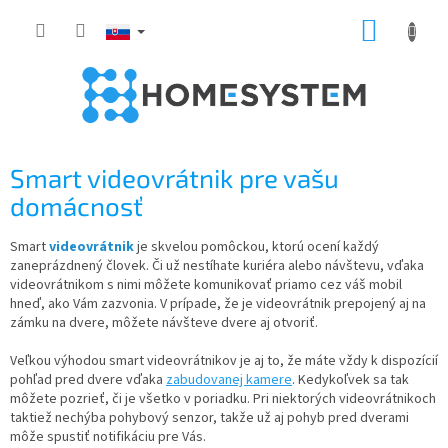
Prejsť
NÁKUP
na
obsah
KOŠÍK
Smart videovrátnik pre vašu
domácnosť
Smart
videovrátnik
je skvelou pomôckou, ktorú ocení každý
zaneprázdnený človek. Či už nestíhate kuriéra alebo návštevu, vďaka
videovrátnikom s nimi môžete komunikovať priamo cez váš mobil
hneď, ako Vám zazvonia. V prípade, že je videovrátnik prepojený aj na
zámku na dvere, môžete návšteve dvere aj otvoriť.
Veľkou výhodou smart videovrátnikov je aj to, že máte vždy k dispozícií
pohľad pred dvere vďaka
zabudovanej kamere
. Kedykoľvek sa tak
môžete pozrieť, či je všetko v poriadku. Pri niektorých videovrátnikoch
taktiež nechýba pohybový senzor, takže už aj pohyb pred dverami
môže spustiť notifikáciu pre Vás.