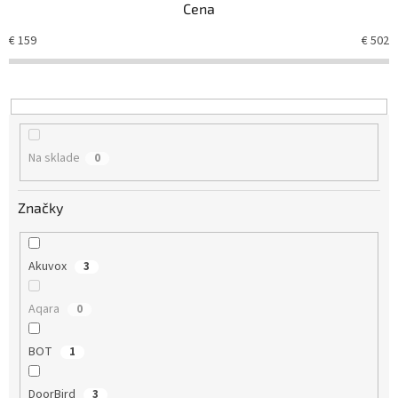
Cena
i
e
€
159
€
502
p
r
o
d
u
k
Na sklade
0
t
o
v
Značky
Akuvox
3
Aqara
0
BOT
1
DoorBird
3