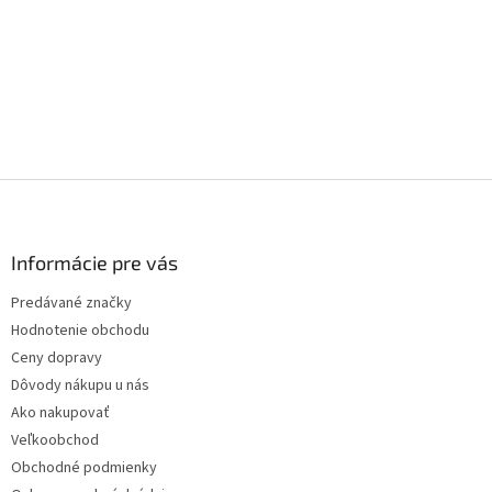
Z
á
p
ä
Informácie pre vás
t
Predávané značky
i
Hodnotenie obchodu
e
Ceny dopravy
Dôvody nákupu u nás
Ako nakupovať
Veľkoobchod
Obchodné podmienky