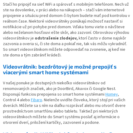
Stačí ho pripojiť na sieť WiFi a spárovať s mobilným telefónom. Nech už
ste na dovolenke, v práci alebo na nákupoch – stačí vám internetové
pripojenie a situáciu pred domom či bytom budete mať pod kontrolou v
reálnom čase. Niektoré videovrátniky ponúkajú možnosť nastaviť si
notifikácie už pri pohybe pred domom. Vďaka tomu viete o návšteve
alebo neželanom hosťouvi ešte skôr, ako zazvoní. Obrovskou výhodou
videovrátnikov je
odstrašenie zlodejov,
ktorí často v dome najskôr
zazvonia a overia si, či ste doma a pokiaľ nie, tak vás môžu vykradnúť.
So smart videovrátnikom môžete odpovedať na zvonenie, aj keď nie
ste doma a tým zabrániť krádeži.
Videovrátnik: bezdrôtový je možné prepojiť s
viacerými smart home systémami
V našej ponuke je dostupných niekoľko videovrátnikov od
renomovaných značiek, ako je DoorBird, Akuvox či Google Nest.
Disponujú funkciou prepojenia so smart home systémami
Homey
,
Control 4 alebo
Fibaro
. Nielenže uvidíte človeka, ktorý stojí pri vašich
dverách. Môžete sa s ním na diaľku rozprávať alebo mu otvoriť dvere
prostredníctvom smartfónu alebo tabletu. Taktiež pri niektorých
videovrátnikoch môžete do Smart systému poslať aj informácie o
otvorení dverí, priložení kartičky, zazvonení a podone.