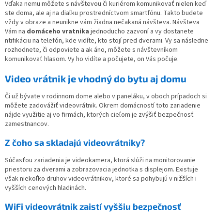
Vďaka nemu môžete s návštevou či kuriérom komunikovať nielen keď
ste doma, ale aj na diaľku prostredníctvom smartfónu. Takto budete
vždy v obraze a neunikne vám žiadna nečakaná návšteva. Návšteva
Vám na
domáceho vratnika
jednoducho zazvoní a vy dostanete
ntifikáciu na telefón, kde vidíte, kto stojí pred dverami. Vy sa následne
rozhodnete, či odpoviete a ak áno, môžete s návštevníkom
komunikovať hlasom. Vy ho vidíte a počujete, on Vás počuje.
Video vrátnik je vhodný do bytu aj domu
Či už bývate v rodinnom dome alebo v paneláku, v oboch prípadoch si
môžete zadovážiť videovrátnik. Okrem domácností toto zariadenie
nájde využitie aj vo firmách, ktorých cieľom je zvýšiť bezpečnosť
zamestnancov.
Z čoho sa skladajú videovrátniky?
Súčasťou zariadenia je videokamera, ktorá slúži na monitorovanie
priestoru za dverami a zobrazovacia jednotka s displejom. Existuje
však niekoľko druhov videovrátnikov, ktoré sa pohybujú v nižších i
vyšších cenových hladinách.
WiFi videovrátnik zaistí vyššiu bezpečnosť