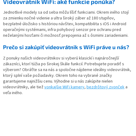
Videovrátnik WiFi: aké funkcie ponúka?
Jednotlivé modely sa od seba môžu líšiť funkciami. Okrem iného stojí
za zmienku nočné videnie a ultra široký záber až 180 stupňov,
bezplatné úložisko s históriou návštev, kompatibilita s iOS i Android
operačnými systémami, infra pohybový senzor pre ochranu pred
neželanými hosťami či možnosť prepojenia až s ôsmimi zariadeniami.
Prečo si zakúpiť videovrátnik s WiFi práve u nás?
Z ponuky našich videovrátnikov si vyberú klasickí i najnáročnejší
zákazníci, ktorí túžia po širokej škále funkcií. Potrebujete poradiť s
výberom? Obráťte sa na nás a spoločne nájdeme ideálny videovrátnik,
ktorý splní vaše požiadavky. Okrem toho na vybrané značky
garantujeme najnižšiu cenu. Výhodne si u nás zakúpite nielen
videovrátniky, ale tiež
vonkajšie WiFi kamery
,
bezdrôtový zvonček
a
veľa iného.