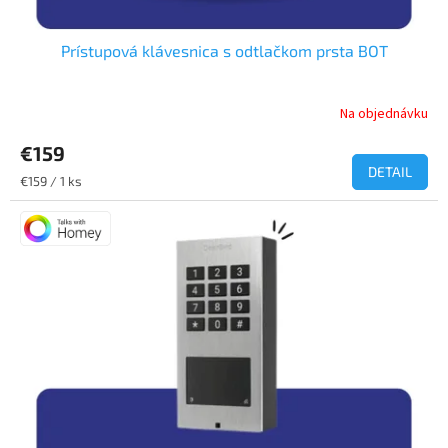
v
Prístupová klávesnica s odtlačkom prsta BOT
Na objednávku
€159
DETAIL
Jednotková
€159 / 1 ks
cena: