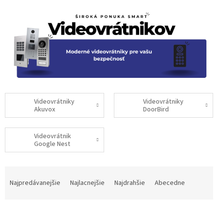
Videovrátniky
Videovrátniky
Akuvox
DoorBird
Videovrátnik
Google Nest
R
a
Najpredávanejšie
Najlacnejšie
Najdrahšie
Abecedne
d
e
n