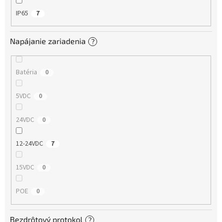
IP65
7
Napájanie zariadenia
?
Batéria
0
5VDC
0
24VDC
0
12-24VDC
7
15VDC
0
POE
0
Bezdrôtový protokol
?