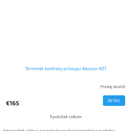
Terminál kontroly prístupu Akuvox A01
Predaj skončil
DETAIL
€165
7
položiek celkom
O
v
l