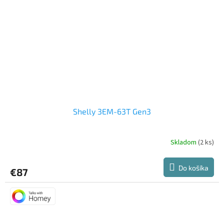
Shelly 3EM-63T Gen3
Skladom
(2 ks)
Priemerné
hodnotenie
produktu
Do košíka
€87
je
5,0
z
5
hviezdičiek.