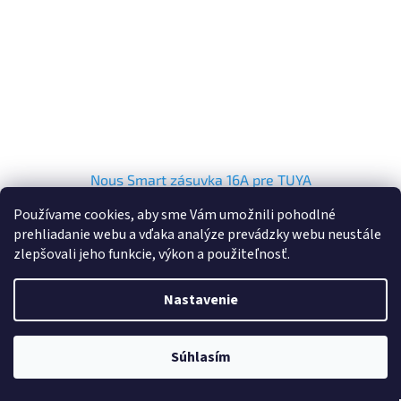
Nous Smart zásuvka 16A pre TUYA
Používame cookies, aby sme Vám umožnili pohodlné
prehliadanie webu a vďaka analýze prevádzky webu neustále
Skladom
(5 ks)
Priemerné
zlepšovali jeho funkcie, výkon a použiteľnosť.
hodnotenie
produktu
Do košíka
€10,99
je
Nastavenie
5,0
z
5
Súhlasím
hviezdičiek.