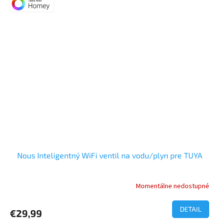
5
hviezdičiek.
Nous Inteligentný WiFi ventil na vodu/plyn pre TUYA
Momentálne nedostupné
Priemerné
hodnotenie
produktu
DETAIL
€29,99
je