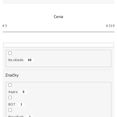
d
e
n
Cena
i
e
€
5
€
519
p
r
o
d
u
k
Na sklade
68
t
o
v
Značky
Aqara
8
BOT
1