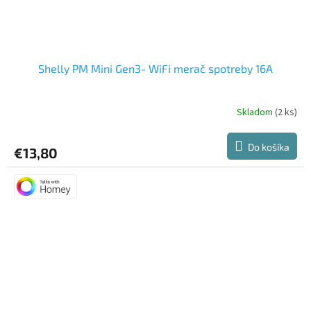
Shelly PM Mini Gen3- WiFi merač spotreby 16A
Skladom
(2 ks)
Priemerné
hodnotenie
produktu
Do košíka
€13,80
je
5,0
z
5
hviezdičiek.