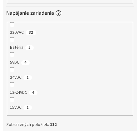
Napájanie zariadenia
?
230VAC
32
Batéria
5
5VDC
4
24VDC
1
12-24VDC
4
15VDC
1
Zobrazených položiek:
112