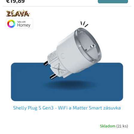
€19,89
je
3,7
z
5
hviezdičiek.
Shelly Plug S Gen3 - WiFi a Matter Smart zásuvka
Skladom
(21 ks)
Priemerné
hodnotenie