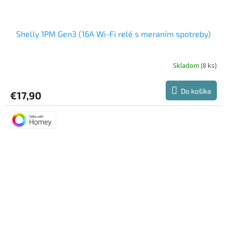
Shelly 1PM Gen3 (16A Wi-Fi relé s meraním spotreby)
Skladom
(8 ks)
Priemerné
hodnotenie
produktu
Do košíka
€17,90
je
5,0
z
5
hviezdičiek.