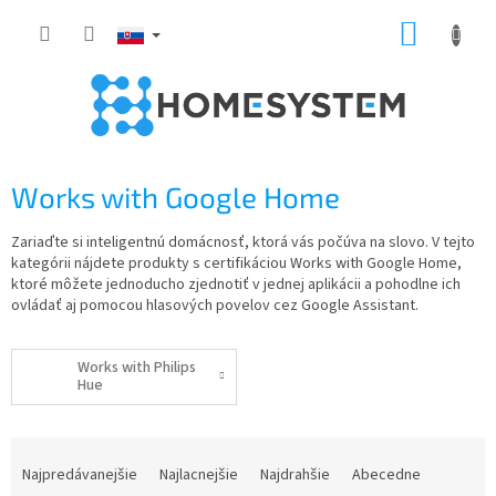
Prejsť
NÁKUP
na
obsah
KOŠÍK
Works with Google Home
Zariaďte si inteligentnú domácnosť, ktorá vás počúva na slovo. V tejto
kategórii nájdete produkty s certifikáciou Works with Google Home,
ktoré môžete jednoducho zjednotiť v jednej aplikácii a pohodlne ich
ovládať aj pomocou hlasových povelov cez Google Assistant.
Works with Philips
Hue
R
a
Najpredávanejšie
Najlacnejšie
Najdrahšie
Abecedne