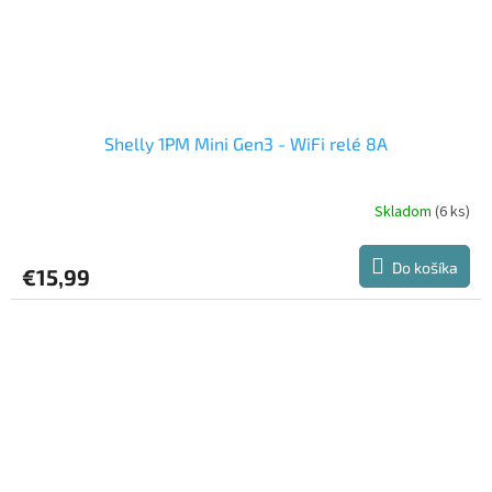
Shelly 1PM Mini Gen3 - WiFi relé 8A
Skladom
(6 ks)
Priemerné
hodnotenie
produktu
Do košíka
€15,99
je
5,0
z
5
hviezdičiek.