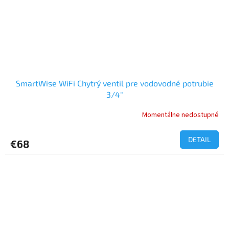
SmartWise WiFi Chytrý ventil pre vodovodné potrubie
3/4"
Momentálne nedostupné
Priemerné
hodnotenie
produktu
DETAIL
€68
je
5,0
z
5
hviezdičiek.