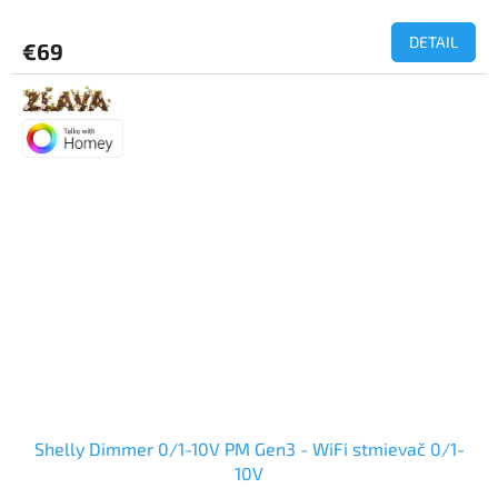
hodnotenie
produktu
DETAIL
€69
je
5,0
z
5
hviezdičiek.
Shelly Dimmer 0/1-10V PM Gen3 - WiFi stmievač 0/1-
10V