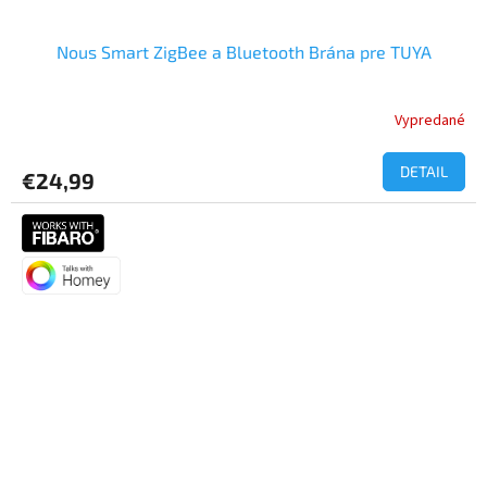
Nous Smart ZigBee a Bluetooth Brána pre TUYA
Vypredané
Priemerné
hodnotenie
produktu
DETAIL
€24,99
je
5,0
z
5
hviezdičiek.