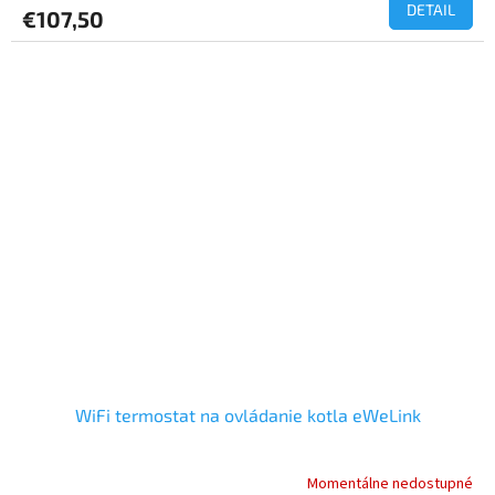
produktu
DETAIL
€107,50
je
5,0
z
5
hviezdičiek.
WiFi termostat na ovládanie kotla eWeLink
Momentálne nedostupné
Priemerné