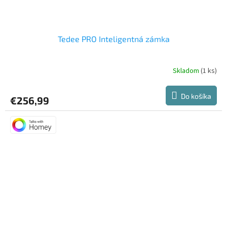
Tedee PRO Inteligentná zámka
Skladom
(1 ks)
Priemerné
hodnotenie
produktu
Do košíka
€256,99
je
5,0
z
5
hviezdičiek.