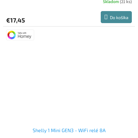
Skladom
(21 ks)
Priemerné
hodnotenie
produktu
Do košíka
€17,45
je
5,0
z
5
hviezdičiek.
Shelly 1 Mini GEN3 - WiFi relé 8A