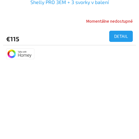
Shelly PRO 3EM + 3 svorky v balení
Momentálne nedostupné
Priemerné
hodnotenie
produktu
DETAIL
€115
je
5,0
z
5
hviezdičiek.