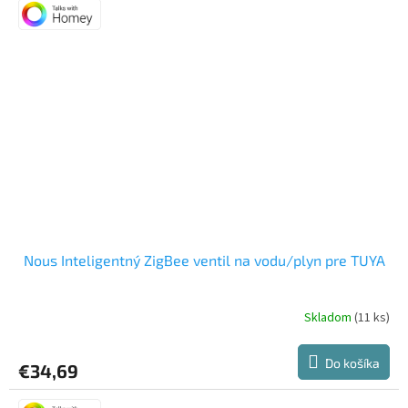
Nous Inteligentný ZigBee ventil na vodu/plyn pre TUYA
Skladom
(11 ks)
Priemerné
hodnotenie
produktu
Do košíka
€34,69
je
5,0
z