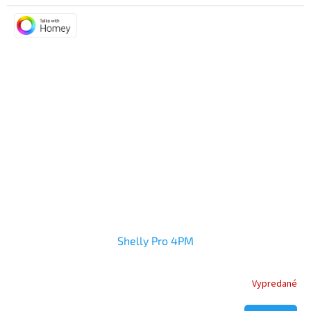
5,0
z
5
hviezdičiek.
Shelly Pro 4PM
Vypredané
Priemerné
hodnotenie