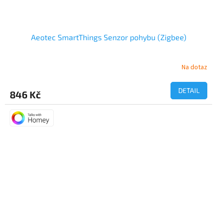
Aeotec SmartThings Senzor pohybu (Zigbee)
Na dotaz
Průměrné
hodnocení
produktu
DETAIL
846 Kč
je
5,0
z
5
hvězdiček.