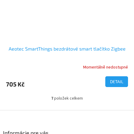
Aeotec SmartThings bezdrátové smart tlačítko Zigbee
Momentálně nedostupné
DETAIL
705 Kč
7
položek celkem
O
v
l
Z
á
á
d
p
a
a
Informácie pre vás