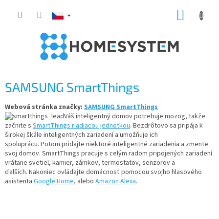
Přejít
NÁKUP
na
obsah
KOŠÍK
SAMSUNG SmartThings
Webová stránka značky:
SAMSUNG SmartThings
Váš inteligentný domov potrebuje mozog, takže
začnite s
SmartThings riadiacou jednotkou
. Bezdrôtovo sa pripája k
širokej škále inteligentných zariadení a umožňuje ich
spoluprácu. Potom pridajte niektoré inteligentné zariadenia a zmente
svoj domov. SmartThings pracuje s celým radom pripojených zariadení
vrátane svetiel, kamier, zámkov, termostatov, senzorov a
ďalších. Nakoniec ovládajte domácnosť pomocou svojho hlasového
asistenta
Google Home
, alebo
Amazon Alexa
.