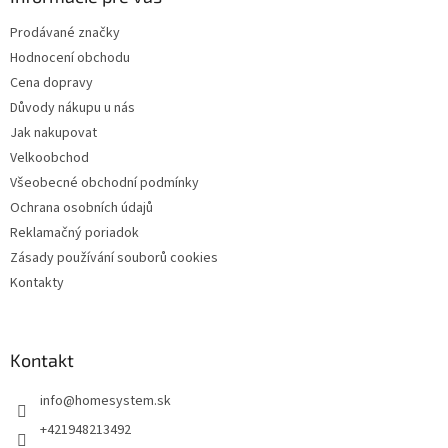
c
t
í
Prodávané značky
í
p
Hodnocení obchodu
r
v
Cena dopravy
k
Důvody nákupu u nás
y
Jak nakupovat
v
ý
Velkoobchod
p
Všeobecné obchodní podmínky
i
Ochrana osobních údajů
s
u
Reklamačný poriadok
Zásady používání souborů cookies
Kontakty
Kontakt
info
@
homesystem.sk
+421948213492