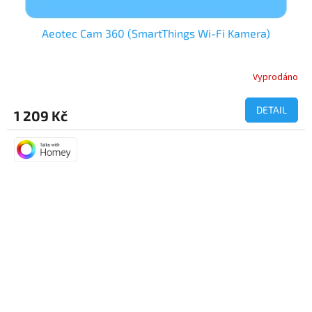
Aeotec Cam 360 (SmartThings Wi-Fi Kamera)
Vyprodáno
Průměrné
hodnocení
produktu
DETAIL
1 209 Kč
je
5,0
z
5
hvězdiček.