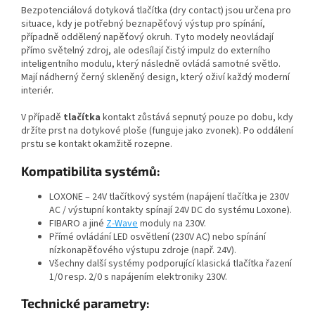
Bezpotenciálová dotyková tlačítka (dry contact) jsou určena pro
situace, kdy je potřebný beznapěťový výstup pro spínání,
případně oddělený napěťový okruh. Tyto modely neovládají
přímo světelný zdroj, ale odesílají čistý impulz do externího
inteligentního modulu, který následně ovládá samotné světlo.
Mají nádherný černý skleněný design, který oživí každý moderní
interiér.
V případě
tlačítka
kontakt zůstává sepnutý pouze po dobu, kdy
držíte prst na dotykové ploše (funguje jako zvonek). Po oddálení
prstu se kontakt okamžitě rozepne.
Kompatibilita systémů:
LOXONE – 24V tlačítkový systém (napájení tlačítka je 230V
AC / výstupní kontakty spínají 24V DC do systému Loxone).
FIBARO a jiné
Z-Wave
moduly na 230V.
Přímé ovládání LED osvětlení (230V AC) nebo spínání
nízkonapěťového výstupu zdroje (např. 24V).
Všechny další systémy podporující klasická tlačítka řazení
1/0 resp. 2/0 s napájením elektroniky 230V.
Technické parametry: