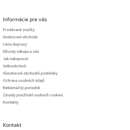
Z
á
p
a
Informácie pre vás
t
Prodávané značky
í
Hodnocení obchodu
Cena dopravy
Důvody nákupu u nás
Jak nakupovat
Velkoobchod
Všeobecné obchodní podmínky
Ochrana osobních údajů
Reklamačný poriadok
Zásady používání souborů cookies
Kontakty
Kontakt