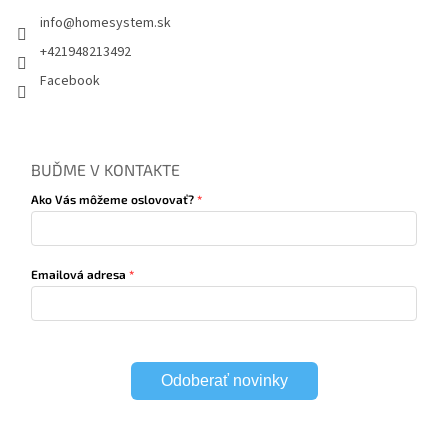
info
@
homesystem.sk
+421948213492
Facebook
BUĎME V KONTAKTE
Ako Vás môžeme oslovovať?
Emailová adresa
Odoberať novinky