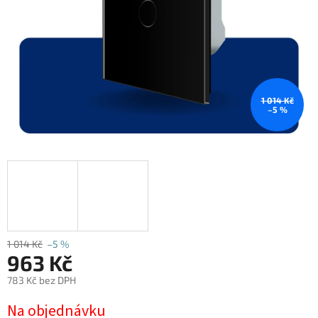
1 014 Kč
–5 %
1 014 Kč
–5 %
963 Kč
783 Kč bez DPH
Měrná
Na objednávku
cena: