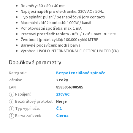
Rozměry: 80 x 80 x 40 mm
Napájecí napětí pro elektroniku: 230V AC / 50Hz
Typ spínání: pulzní / beznapěťové (dry contact)
Maximální zátěž kontaktů: 1000W / kanál
Pohotovostní spotřeba: max. 1 mA
Pracovní prostředí: teplota -30°C / +70°C max. RH 95%
Životnost (počet cyklů): 100.000 cyklů MTBF
Barevné podsvícení: modrá barva
Výrobce: LIVOLO INTERNATIONAL ELECTRIC LIMITED (CN)
Doplňkové parametry
Kategorie
:
Bezpotenciálové spínače
Záruka
:
2 roky
EAN
:
8585056300585
?
Napájení
:
230VAC
?
Bezdrátový protokol
:
Nie je
?
Typ vypínače
:
Č.1
?
Barva zařízení
:
Cierna