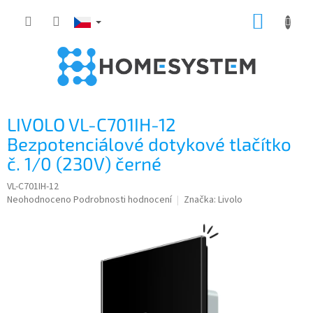
Přejít
NÁKUP
na
obsah
KOŠÍK
LIVOLO VL-C701IH-12
Bezpotenciálové dotykové tlačítko
č. 1/0 (230V) černé
VL-C701IH-12
Průměrné
Neohodnoceno
Podrobnosti hodnocení
Značka:
Livolo
hodnocení
produktu
je
0,0
z
5
hvězdiček.