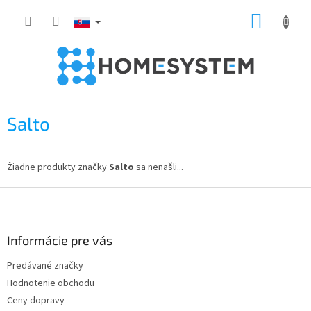
Prejsť
NÁKUP
na
obsah
KOŠÍK
Salto
Žiadne produkty značky
Salto
sa nenašli...
Z
á
p
ä
Informácie pre vás
t
Predávané značky
i
Hodnotenie obchodu
e
Ceny dopravy