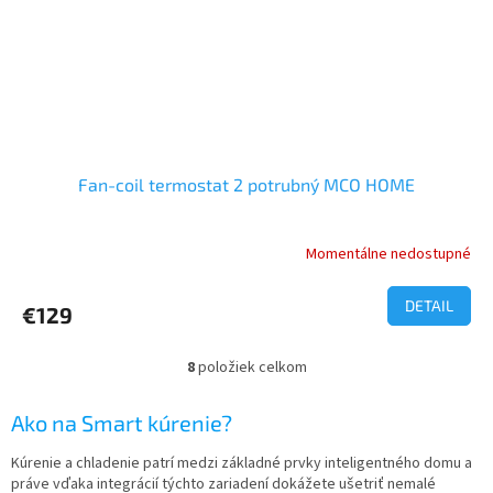
Fan-coil termostat 2 potrubný MCO HOME
Momentálne nedostupné
Priemerné
hodnotenie
produktu
DETAIL
€129
je
1,0
z
8
položiek celkom
O
5
v
hviezdičiek.
l
Ako na Smart kúrenie?
á
d
Kúrenie a chladenie patrí medzi základné prvky inteligentného domu a
a
práve vďaka integrácií týchto zariadení dokážete ušetriť nemalé