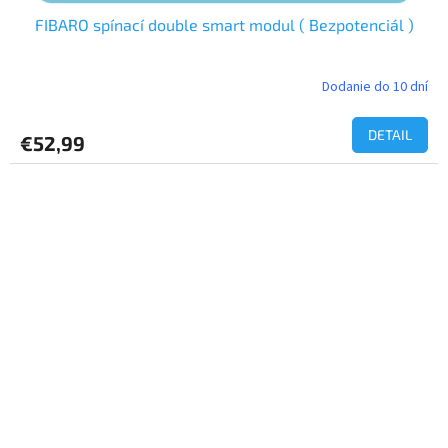
FIBARO spínací double smart modul ( Bezpotenciál )
Dodanie do 10 dní
Priemerné
hodnotenie
produktu
DETAIL
€52,99
je
5,0
z
5
hviezdičiek.