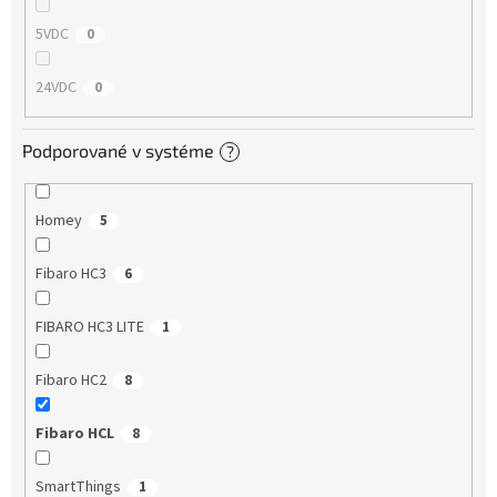
5VDC
0
24VDC
0
Podporované v systéme
?
Homey
5
Fibaro HC3
6
FIBARO HC3 LITE
1
Fibaro HC2
8
Fibaro HCL
8
SmartThings
1