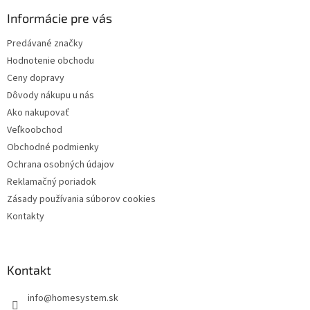
p
ä
Informácie pre vás
t
Predávané značky
i
Hodnotenie obchodu
e
Ceny dopravy
Dôvody nákupu u nás
Ako nakupovať
Veľkoobchod
Obchodné podmienky
Ochrana osobných údajov
Reklamačný poriadok
Zásady používania súborov cookies
Kontakty
Kontakt
info
@
homesystem.sk