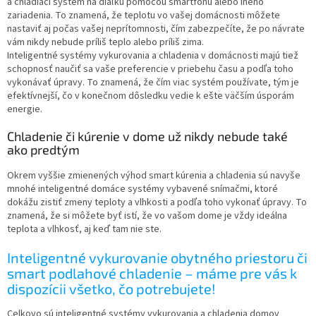
a chladiaci systém na diaľku pomocou smartfónu alebo iného
zariadenia. To znamená, že teplotu vo vašej domácnosti môžete
nastaviť aj počas vašej neprítomnosti, čím zabezpečíte, že po návrate
vám nikdy nebude príliš teplo alebo príliš zima.
Inteligentné systémy vykurovania a chladenia v domácnosti majú tiež
schopnosť naučiť sa vaše preferencie v priebehu času a podľa toho
vykonávať úpravy. To znamená, že čím viac systém používate, tým je
efektívnejší, čo v konečnom dôsledku vedie k ešte väčším úsporám
energie.
Chladenie či kúrenie v dome už nikdy nebude také
ako predtým
Okrem vyššie zmienených výhod smart kúrenia a chladenia sú navyše
mnohé inteligentné domáce systémy vybavené snímačmi, ktoré
dokážu zistiť zmeny teploty a vlhkosti a podľa toho vykonať úpravy. To
znamená, že si môžete byť istí, že vo vašom dome je vždy ideálna
teplota a vlhkosť, aj keď tam nie ste.
Inteligentné vykurovanie obytného priestoru či
smart podlahové chladenie – máme pre vás k
dispozícii všetko, čo potrebujete!
Celkovo sú inteligentné systémy vykurovania a chladenia domov