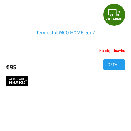
Z
ZADARMO
A
Termostat MCO HOME gen2
D
A
Na objednávku
R
DETAIL
€95
M
O