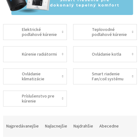
Elektrické
Teplovodné
podlahové kúrenie
podlahové kúrenie
Kúrenie radiátormi
Ovládanie kotla
Ovládanie
Smart riadenie
klimatizácie
Fan/coil systému
Príslušenstvo pre
kúrenie
R
a
Najpredávanejšie
Najlacnejšie
Najdrahšie
Abecedne
d
e