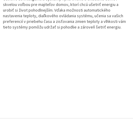
skvelou voľbou pre majiteľov domov, ktorí chcú ušetriť energiu a
urobiť si život pohodlnejším. Vďaka možnosti automatického
nastavenia teploty, diaľkového ovládania systému, učenia sa vašich
preferencií v priebehu času a zisťovania zmien teploty a vlhkosti vám
tieto systémy pomôžu udržať si pohodlie a zároveň šetriť energiu.
Z
á