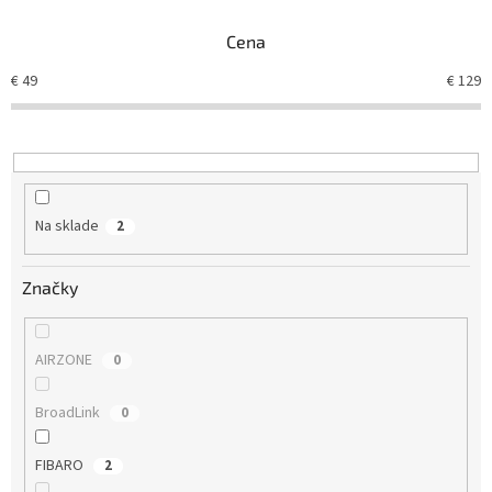
n
Cena
i
e
€
49
€
129
p
r
o
d
u
k
Na sklade
2
t
o
v
Značky
AIRZONE
0
BroadLink
0
FIBARO
2