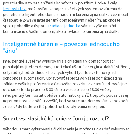
c
prostriedky a to bez zníženia komfortu. S použitím širokej škály
i
termostatov
, možnosťou zapojenia všetkých systémov kúrenia do
e
jedného inteligentného domu a riadením kúrenia aj na diaľku cez mobil
p
či tablet je Z-Wave inteligentný dom ideálnym riešením, ak chcete
r
spojiť pohodlie a úsporu.
Riadiaca jednotka
Vám navyše umožní
v
komunikáciu s Vaším domom, ako aj ovládanie kúrenia aj na diaľku.
k
y
Inteligentné kúrenie – povedze jednoducho
v
"áno"
ý
p
Inteligentné systémy vykurovania a chladenia v domácnostiach
i
ponúkajú majiteľom domov, ktorí chcú ušetriť energiu a uľahčiť si život,
s
celý rad výhod. Jednou z hlavných výhod týchto systémov je ich
u
schopnosť automaticky upravovať teplotu vo vašej domácnosti na
základe vašich preferencií a časového rozvrhu. Ak napríklad zvyčajne
odchádzate do práce o 8:00 ráno a vraciate sa o 18:00 večer,
inteligentný termostat dokáže automaticky znížiť teplotu počas vašej
neprítomnosti a opäť ju zvýšiť, keď sa vraciate domov, čím zabezpečí,
že sa vždy budete cítiť pohodlne bez plytvania energiou.
Smart vs. klasické kúrenie: v čom je rozdiel?
Výhodou smart vykurovania či chladenia je možnosť ovládať vykurovací