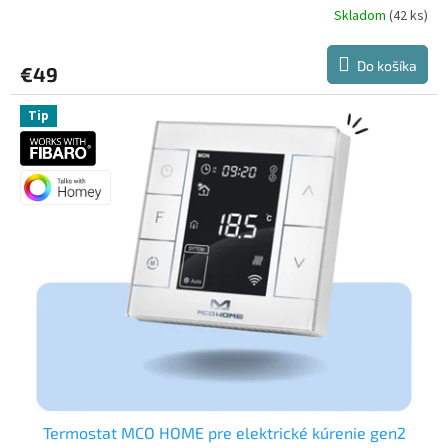
Skladom
(42 ks)
Priemerné
hodnotenie
produktu
Do košíka
€49
je
5,0
z
Tip
5
hviezdičiek.
Termostat MCO HOME pre elektrické kúrenie gen2