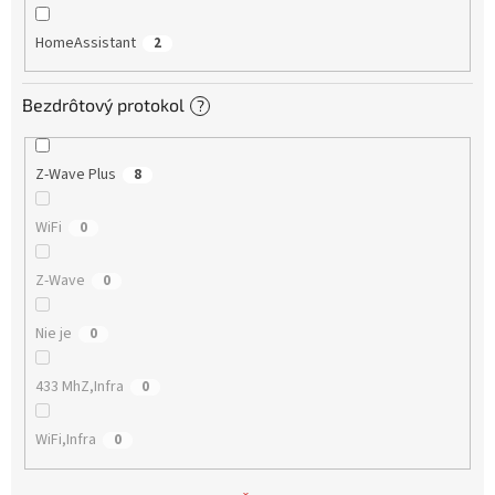
HomeAssistant
2
Bezdrôtový protokol
?
Z-Wave Plus
8
WiFi
0
Z-Wave
0
Nie je
0
433 MhZ,Infra
0
WiFi,Infra
0