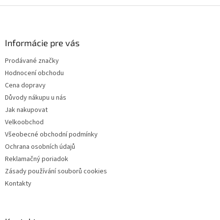
Z
á
p
a
Informácie pre vás
t
Prodávané značky
í
Hodnocení obchodu
Cena dopravy
Důvody nákupu u nás
Jak nakupovat
Velkoobchod
Všeobecné obchodní podmínky
Ochrana osobních údajů
Reklamačný poriadok
Zásady používání souborů cookies
Kontakty