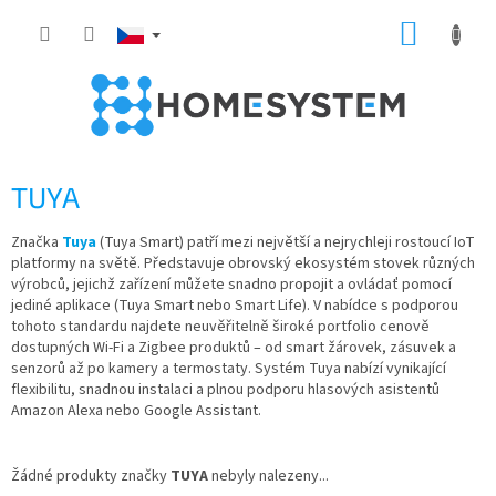
Přejít
NÁKUP
na
obsah
KOŠÍK
TUYA
Značka
Tuya
(Tuya Smart) patří mezi největší a nejrychleji rostoucí IoT
platformy na světě. Představuje obrovský ekosystém stovek různých
výrobců, jejichž zařízení můžete snadno propojit a ovládať pomocí
jediné aplikace (Tuya Smart nebo Smart Life). V nabídce s podporou
tohoto standardu najdete neuvěřitelně široké portfolio cenově
dostupných Wi-Fi a Zigbee produktů – od smart žárovek, zásuvek a
senzorů až po kamery a termostaty. Systém Tuya nabízí vynikající
flexibilitu, snadnou instalaci a plnou podporu hlasových asistentů
Amazon Alexa nebo Google Assistant.
Žádné produkty značky
TUYA
nebyly nalezeny...