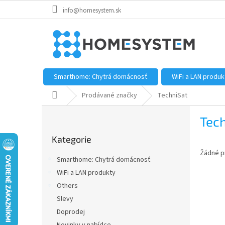
Přejít
info@homesystem.sk
na
obsah
Smarthome: Chytrá domácnosť
WiFi a LAN produk
Domů
Prodávané značky
TechniSat
P
Tec
o
Přeskočit
s
Kategorie
kategorie
t
Žádné p
r
Smarthome: Chytrá domácnosť
a
WiFi a LAN produkty
n
Others
n
í
Slevy
p
Doprodej
a