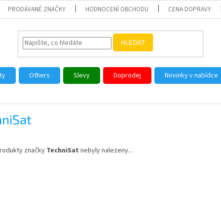
PRODÁVANÉ ZNAČKY
HODNOCENÍ OBCHODU
CENA DOPRAVY
HLEDAT
ty
Others
Slevy
Doprodej
Novinky v nabídce
hniSat
rodukty značky
TechniSat
nebyly nalezeny...