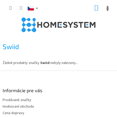
Přejít
NÁKUP
na
obsah
KOŠÍK
Swiid
Žádné produkty značky
Swiid
nebyly nalezeny...
Z
á
p
a
Informácie pre vás
t
Prodávané značky
í
Hodnocení obchodu
Cena dopravy