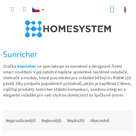
Přejít
NÁKUP
na
obsah
KOŠÍK
Sunricher
Značka
Sunricher
se specializuje na inovativní a designové řízení
smart osvětlení. V její nabídce najdete spolehlivé nástěnné ovladače,
stmívače a moduly, které jsou ideální pro ovládání běžných i RGBW LED
pásků. Díky podpoře populárních protokolů, jakým je například Z-Wave,
zajišťují produkty Sunricher stabilní komunikaci, snadnou integraci a
elegantní ovládání pro vaši chytrou domácnost na špičkové úrovni.
Ř
a
Nejprodávanější
Nejlevnější
Nejdražší
Abecedně
z
e