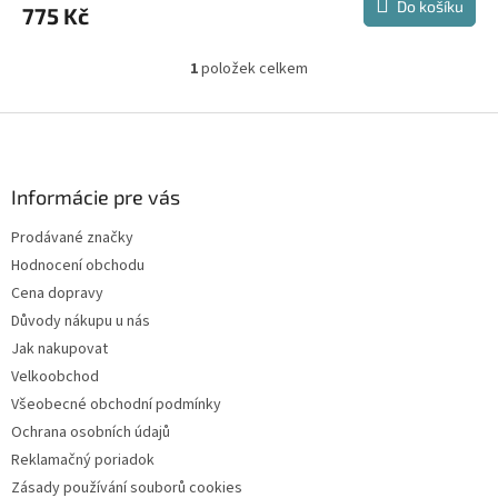
Do košíku
775 Kč
1
položek celkem
O
v
l
Z
á
á
d
p
a
a
Informácie pre vás
c
t
í
Prodávané značky
í
p
Hodnocení obchodu
r
v
Cena dopravy
k
Důvody nákupu u nás
y
Jak nakupovat
v
ý
Velkoobchod
p
Všeobecné obchodní podmínky
i
Ochrana osobních údajů
s
u
Reklamačný poriadok
Zásady používání souborů cookies