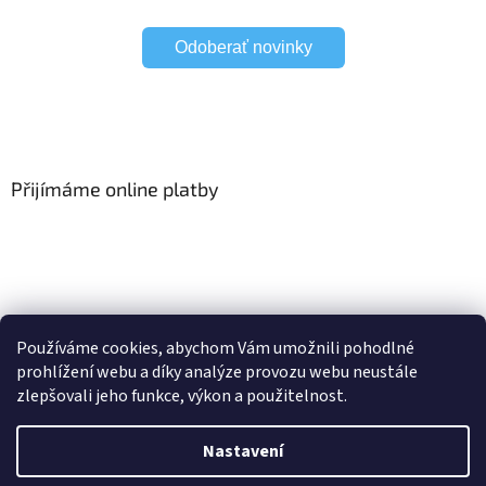
Odoberať novinky
Přijímáme online platby
HomeSystem
Elektrické garnýže
Používáme cookies, abychom Vám umožnili pohodlné
prohlížení webu a díky analýze provozu webu neustále
zlepšovali jeho funkce, výkon a použitelnost.
Vytvořil Shoptet
Nastavení