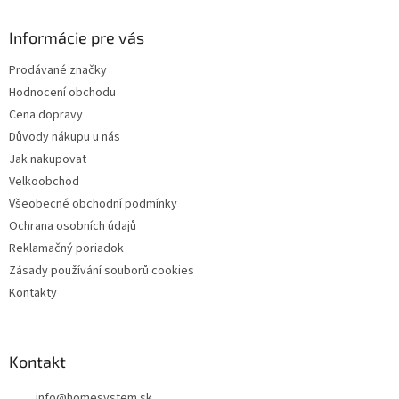
d
p
a
a
Informácie pre vás
c
t
í
Prodávané značky
í
p
Hodnocení obchodu
r
v
Cena dopravy
k
Důvody nákupu u nás
y
Jak nakupovat
v
ý
Velkoobchod
p
Všeobecné obchodní podmínky
i
Ochrana osobních údajů
s
u
Reklamačný poriadok
Zásady používání souborů cookies
Kontakty
Kontakt
info
@
homesystem.sk