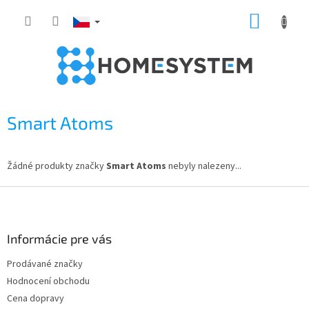
Přejít
NÁKUP
na
obsah
KOŠÍK
Smart Atoms
Žádné produkty značky
Smart Atoms
nebyly nalezeny...
Z
á
p
a
Informácie pre vás
t
Prodávané značky
í
Hodnocení obchodu
Cena dopravy