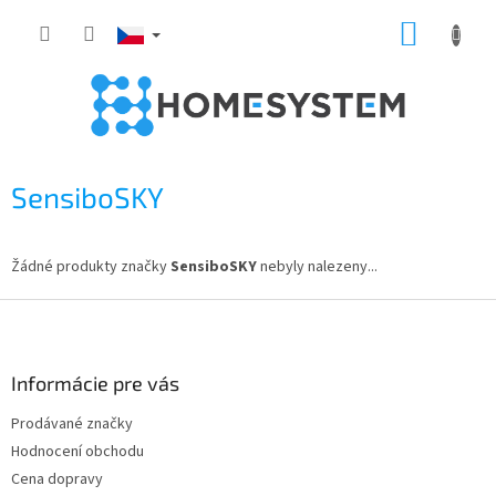
Přejít
NÁKUP
na
obsah
KOŠÍK
SensiboSKY
Žádné produkty značky
SensiboSKY
nebyly nalezeny...
Z
á
p
a
Informácie pre vás
t
Prodávané značky
í
Hodnocení obchodu
Cena dopravy