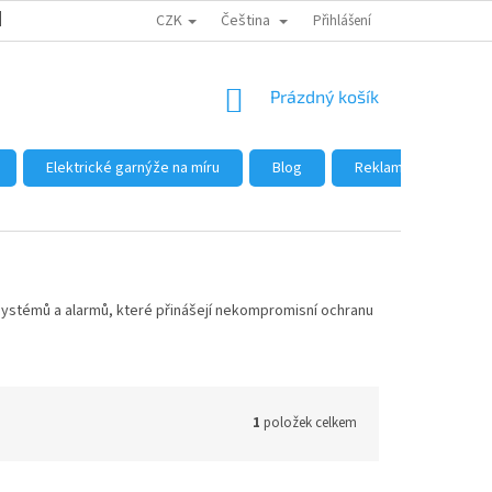
CZK
Čeština
DŮVODY NÁKUPU U NÁS
JAK NAKUPOVAT
Přihlášení
VELKOOBCHOD
NÁKUPNÍ
Prázdný košík
KOŠÍK
Elektrické garnýže na míru
Blog
Reklamace a vrácení
systémů a alarmů, které přinášejí nekompromisní ochranu
1
položek celkem