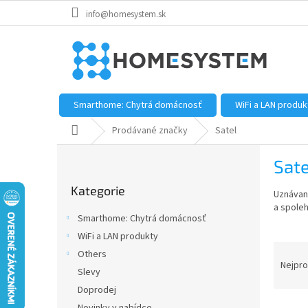
Přejít
info@homesystem.sk
na
obsah
Smarthome: Chytrá domácnosť
WiFi a LAN produk
Domů
Prodávané značky
Satel
P
Sate
o
Přeskočit
s
Kategorie
kategorie
Uznávan
t
a spoleh
r
Smarthome: Chytrá domácnosť
a
WiFi a LAN produkty
n
Ř
Others
n
a
Nejpro
í
Slevy
z
p
Doprodej
e
a