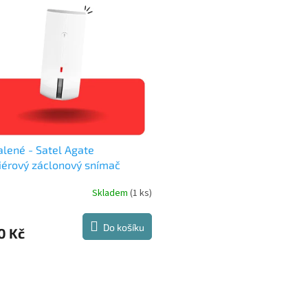
lené - Satel Agate
iérový záclonový snímač
bu
Skladem
(1 ks)
Do košíku
0 Kč
O
v
l
á