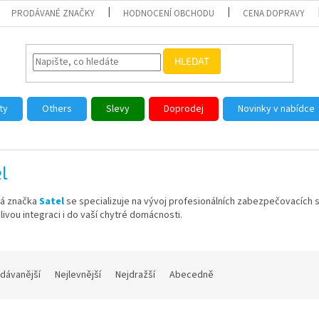
PRODÁVANÉ ZNAČKY
HODNOCENÍ OBCHODU
CENA DOPRAVY
HLEDAT
ty
Others
Slevy
Doprodej
Novinky v nabídce
l
á značka
Satel
se specializuje na vývoj profesionálních zabezpečovacích 
livou integraci i do vaší chytré domácnosti.
dávanější
Nejlevnější
Nejdražší
Abecedně