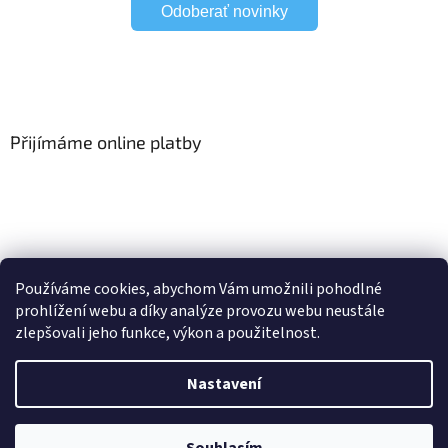
Odoberať novinky
Přijímáme online platby
HomeSystem
Elektrické garnýže
Používáme cookies, abychom Vám umožnili pohodlné
prohlížení webu a díky analýze provozu webu neustále
zlepšovali jeho funkce, výkon a použitelnost.
Vytvořil Shoptet
Nastavení
Copyright 2026
HomeSystem.sk/CS
. Všechna práva vyhrazena.