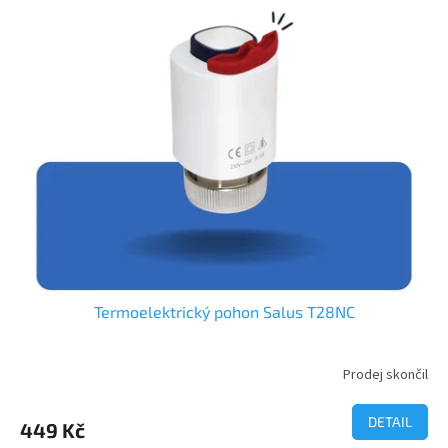
5
hvězdiček.
Termoelektrický pohon Salus T28NC
Prodej skončil
DETAIL
449 Kč