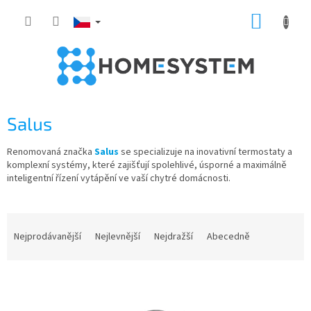
Přejít
NÁKUP
na
obsah
KOŠÍK
Salus
Renomovaná značka
Salus
se specializuje na inovativní termostaty a
komplexní systémy, které zajišťují spolehlivé, úsporné a maximálně
inteligentní řízení vytápění ve vaší chytré domácnosti.
Ř
a
Nejprodávanější
Nejlevnější
Nejdražší
Abecedně
z
e
V
n
ý
í
p