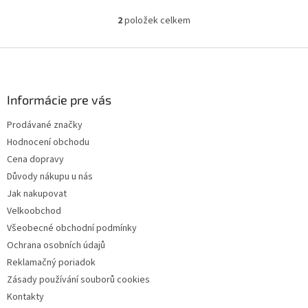
2
položek celkem
O
v
l
Z
á
á
d
p
a
a
Informácie pre vás
c
t
í
Prodávané značky
í
p
Hodnocení obchodu
r
v
Cena dopravy
k
Důvody nákupu u nás
y
Jak nakupovat
v
ý
Velkoobchod
p
Všeobecné obchodní podmínky
i
Ochrana osobních údajů
s
u
Reklamačný poriadok
Zásady používání souborů cookies
Kontakty