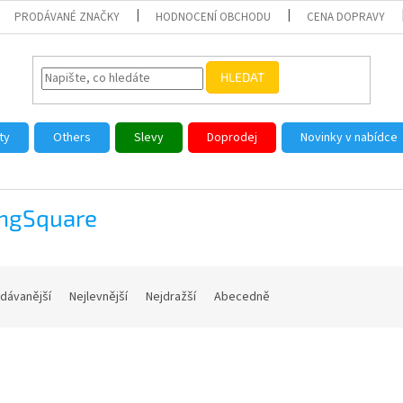
PRODÁVANÉ ZNAČKY
HODNOCENÍ OBCHODU
CENA DOPRAVY
HLEDAT
ty
Others
Slevy
Doprodej
Novinky v nabídce
ingSquare
dávanější
Nejlevnější
Nejdražší
Abecedně