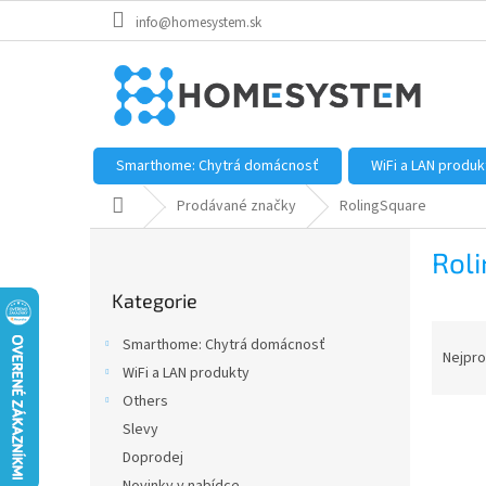
Přejít
info@homesystem.sk
na
obsah
Smarthome: Chytrá domácnosť
WiFi a LAN produk
Domů
Prodávané značky
RolingSquare
P
Rol
o
Přeskočit
s
Kategorie
kategorie
t
Ř
r
Smarthome: Chytrá domácnosť
a
a
Nejpro
WiFi a LAN produkty
z
n
Others
e
n
V
n
í
Slevy
ý
í
p
Doprodej
p
p
a