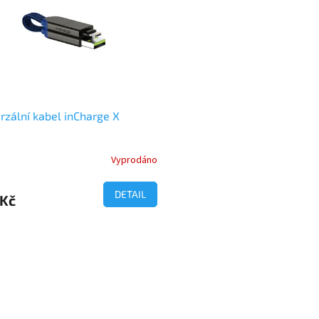
rzální kabel inCharge X
Vyprodáno
DETAIL
 Kč
O
v
l
á
d
a
c