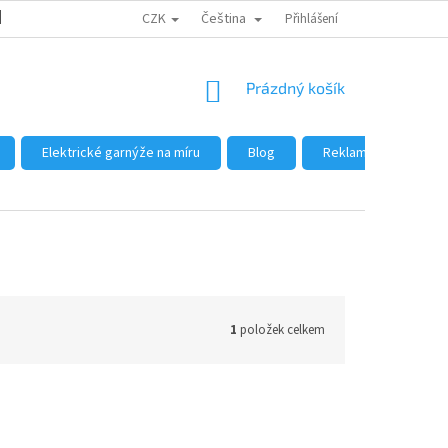
CZK
Čeština
DŮVODY NÁKUPU U NÁS
JAK NAKUPOVAT
Přihlášení
VELKOOBCHOD
NÁKUPNÍ
Prázdný košík
KOŠÍK
Elektrické garnýže na míru
Blog
Reklamace a vrácení
1
položek celkem