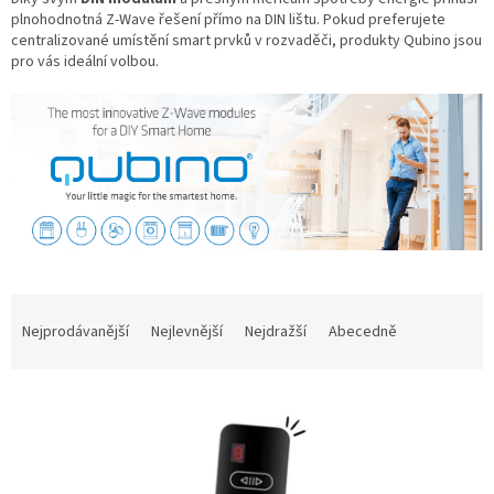
plnohodnotná Z-Wave řešení přímo na DIN lištu. Pokud preferujete
centralizované umístění smart prvků v rozvaděči, produkty Qubino jsou
pro vás ideální volbou.
Ř
a
Nejprodávanější
Nejlevnější
Nejdražší
Abecedně
z
e
V
n
ý
í
p
p
i
r