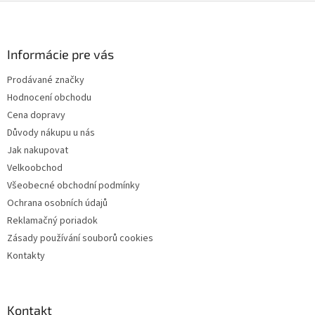
l
Z
á
á
d
p
a
a
Informácie pre vás
c
t
í
Prodávané značky
í
p
Hodnocení obchodu
r
v
Cena dopravy
k
Důvody nákupu u nás
y
Jak nakupovat
v
ý
Velkoobchod
p
Všeobecné obchodní podmínky
i
Ochrana osobních údajů
s
u
Reklamačný poriadok
Zásady používání souborů cookies
Kontakty
Kontakt