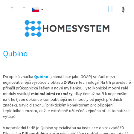
Přejít
NÁKUP
na
obsah
KOŠÍK
Qubino
Evropská značka
Qubino
(známá také jako GOAP) se řadí mezi
nejinovativnější výrobce v oblasti
Z-Wave
technologií. Na trh pravidelně
přináší průkopnická řešení a nové myšlenky. Tyto ikonické modré relé
moduly vynikají
minimálními rozměry
, díky čemuž patří k nejmenším
na trhu (jsou dokonce kompaktnější než moduly od jiných předních
značek). Navíc disponují praktickým konektorem pro připojení
teplotního senzoru, což je extrémně užitečné zejména při automatizaci
vytápění.
V neposlední řadě je Qubino specialistou na instalace do rozvaděčů.
Díky svým
DIN modulům
a přesným měřičům spotřeby energie přináší