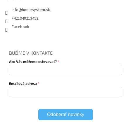
info
@
homesystem.sk
+421948213492
Facebook
BUĎME V KONTAKTE
Ako Vás môžeme oslovovať?
Emailová adresa
Odoberať novinky