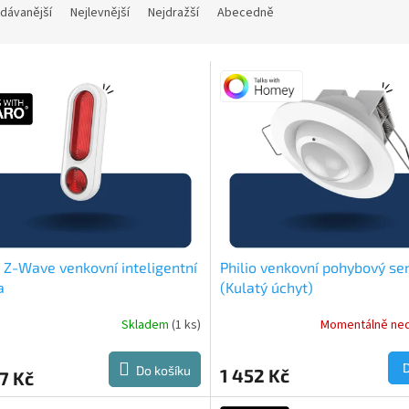
dávanější
Nejlevnější
Nejdražší
Abecedně
o Z-Wave venkovní inteligentní
Philio venkovní pohybový se
a
(Kulatý úchyt)
Skladem
(1 ks)
Momentálně ne
Do košíku
1 452 Kč
7 Kč