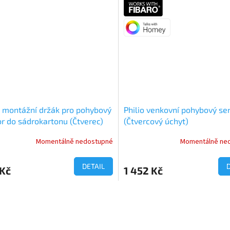
o montážní držák pro pohybový
Philio venkovní pohybový se
r do sádrokartonu (Čtverec)
(Čtvercový úchyt)
Momentálně nedostupné
Momentálně ne
DETAIL
 Kč
1 452 Kč
O
v
l
á