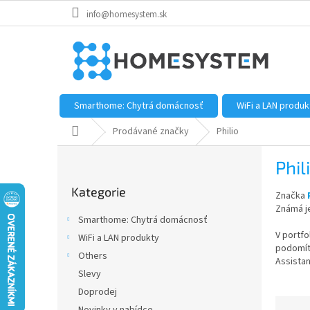
Přejít
info@homesystem.sk
na
obsah
Smarthome: Chytrá domácnosť
WiFi a LAN produk
Domů
Prodávané značky
Philio
P
Phil
o
Přeskočit
s
Kategorie
kategorie
Značka
t
Známá j
r
Smarthome: Chytrá domácnosť
a
V portfo
WiFi a LAN produkty
n
podomítk
Others
n
Assistan
í
Slevy
p
Doprodej
Ř
a