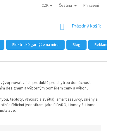
CZK
Čeština
DŮVODY NÁKUPU U NÁS
JAK NAKUPOVAT
Přihlášení
VELKOOBCHOD
NÁKUPNÍ
Prázdný košík
KOŠÍK
Elektrické garnýže na míru
Blog
Reklamace a vrácení
 vývoj inovativních produktů pro chytrou domácnost.
ktním designem a výborným poměrem ceny a výkonu.
ybu, teploty, vlhkosti a světla), smart zásuvky, sirény a
bilní s řídicími jednotkami jako FIBARO, Homey či Home
nstalace.