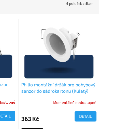
6
položek celkem
nzor
Philio montážní držák pro pohybový
senzor do sádrokartonu (Kulatý)
dostupné
Momentálně nedostupné
DETAIL
DETAIL
363 Kč