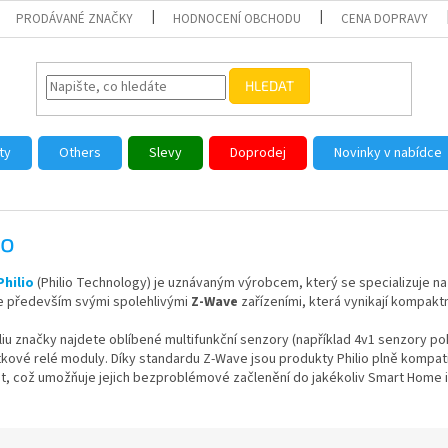
PRODÁVANÉ ZNAČKY
HODNOCENÍ OBCHODU
CENA DOPRAVY
HLEDAT
ty
Others
Slevy
Doprodej
Novinky v nabídce
io
Philio
(Philio Technology) je uznávaným výrobcem, který se specializuje na
e především svými spolehlivými
Z-Wave
zařízeními, která vynikají kompa
liu značky najdete oblíbené multifunkční senzory (například 4v1 senzory poh
ové relé moduly. Díky standardu Z-Wave jsou produkty Philio plně kompati
t, což umožňuje jejich bezproblémové začlenění do jakékoliv Smart Home i