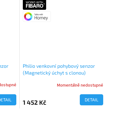
nzor
Philio venkovní pohybový senzor
(Magnetický úchyt s clonou)
dostupné
Momentálně nedostupné
DETAIL
DETAIL
1 452 Kč