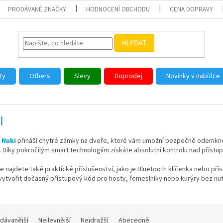
PRODÁVANÉ ZNAČKY
HODNOCENÍ OBCHODU
CENA DOPRAVY
HLEDAT
ty
Others
Slevy
Doprodej
Novinky v nabídce
I
e
Nuki
přináší chytré zámky na dveře, které vám umožní bezpečně odemknou
 Díky pokročilým smart technologiím získáte absolutní kontrolu nad příst
e najdete také praktické příslušenství, jako je Bluetooth klíčenka nebo př
ytvořit dočasný přístupový kód pro hosty, řemeslníky nebo kurýry bez nutn
dávanější
Nejlevnější
Nejdražší
Abecedně