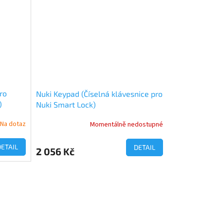
5
hvězdiček.
ro
Nuki Keypad (Číselná klávesnice pro
)
Nuki Smart Lock)
Na dotaz
Momentálně nedostupné
DETAIL
DETAIL
2 056 Kč