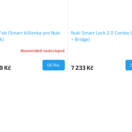
Fob (Smart klíčenka pro Nuki
Nuki Smart Lock 2.0 Combo
k)
+ Bridge)
Momentálně nedostupné
rné
Průměrné
cení
hodnocení
ktu
produktu
DETAIL
9 Kč
7 233 Kč
je
5,0
z
O
5
v
ček.
hvězdiček.
l
á
d
a
c
í
p
r