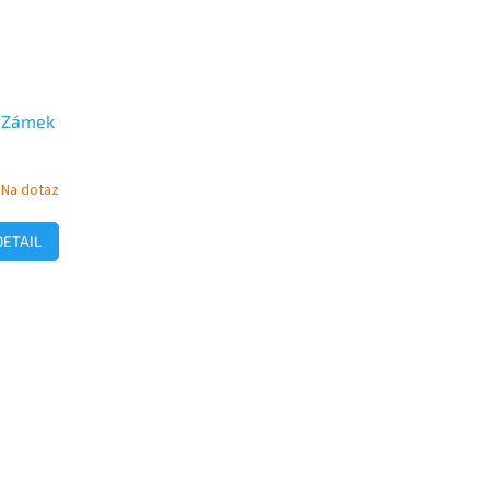
 (Zámek
Na dotaz
DETAIL