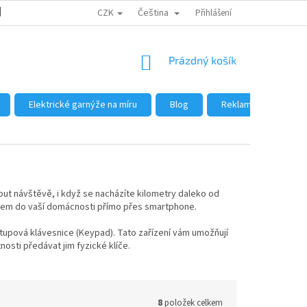
CZK
Čeština
DŮVODY NÁKUPU U NÁS
JAK NAKUPOVAT
Přihlášení
VELKOOBCHOD
NÁKUPNÍ
Prázdný košík
KOŠÍK
Elektrické garnýže na míru
Blog
Reklamace a vrácení
t návštěvě, i když se nacházíte kilometry daleko od
upem do vaší domácnosti přímo přes smartphone.
ístupová klávesnice (Keypad). Tato zařízení vám umožňují
osti předávat jim fyzické klíče.
8
položek celkem