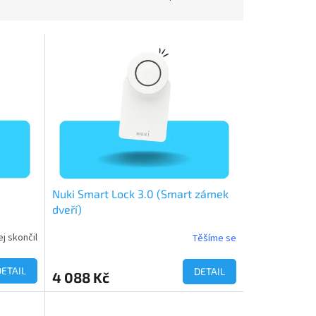
Nuki Smart Lock 3.0 (Smart zámek
dveří)
j skončil
Těšíme se
Průměrné
hodnocení
produktu
DETAIL
DETAIL
4 088 Kč
je
5,0
z