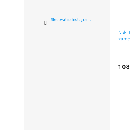
Sledovat na Instagramu
Nuki 
záme
Průmě
hodno
produ
1 08
je
5,0
z
5
hvězdi