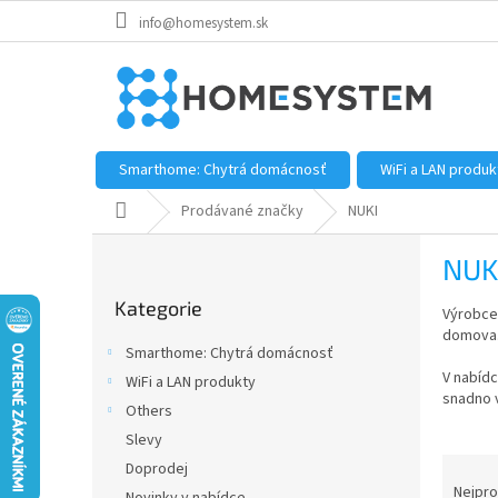
Přejít
info@homesystem.sk
na
obsah
Smarthome: Chytrá domácnosť
WiFi a LAN produk
Domů
Prodávané značky
NUKI
P
NUK
o
Přeskočit
s
Kategorie
kategorie
Výrobc
t
domova.
r
Smarthome: Chytrá domácnosť
a
V nabídc
WiFi a LAN produkty
n
snadno v
Others
n
í
Slevy
Ř
p
Doprodej
a
a
Nejpro