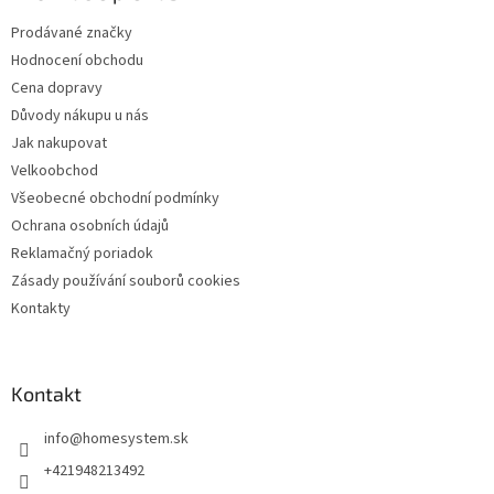
t
í
Prodávané značky
í
p
Hodnocení obchodu
r
v
Cena dopravy
k
Důvody nákupu u nás
y
Jak nakupovat
v
ý
Velkoobchod
p
Všeobecné obchodní podmínky
i
Ochrana osobních údajů
s
u
Reklamačný poriadok
Zásady používání souborů cookies
Kontakty
Kontakt
info
@
homesystem.sk
+421948213492