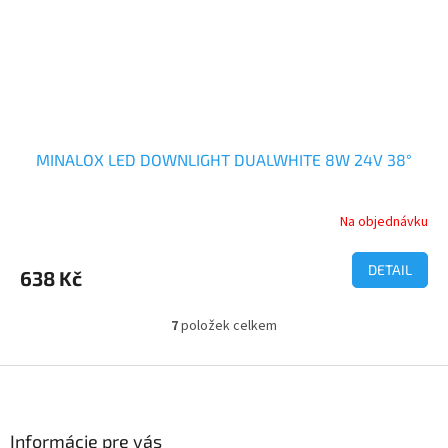
MINALOX LED DOWNLIGHT DUALWHITE 8W 24V 38°
Na objednávku
DETAIL
638 Kč
7
položek celkem
O
v
l
Z
á
á
d
p
a
a
Informácie pre vás
c