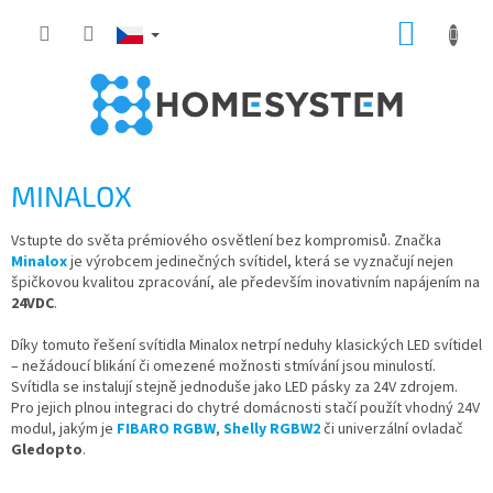
Přejít
NÁKUP
na
obsah
KOŠÍK
MINALOX
Vstupte do světa prémiového osvětlení bez kompromisů. Značka
Minalox
je výrobcem jedinečných svítidel, která se vyznačují nejen
špičkovou kvalitou zpracování, ale především inovativním napájením na
24VDC
.
Díky tomuto řešení svítidla Minalox netrpí neduhy klasických LED svítidel
– nežádoucí blikání či omezené možnosti stmívání jsou minulostí.
Svítidla se instalují stejně jednoduše jako LED pásky za 24V zdrojem.
Pro jejich plnou integraci do chytré domácnosti stačí použít vhodný 24V
modul, jakým je
FIBARO RGBW
,
Shelly RGBW2
či univerzální ovladač
Gledopto
.